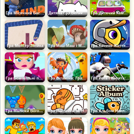
Гра Місячний Баскетбол Мінді
Дитяча Гра Велика Свинка
Гра Дитячий Кемпінг
Гра Монстр Змійка
Гра Маш-Маш і Машики: Політ на аркуші
Гра Качине Життя: Космос
Гра Божевільні перегони: Автопробіг
Гра Вітаміни: Грай і Вигравай
Гра Рога і Копита: Змагання на Чоппері
Гра Малюки Вогонь і Вода
Гра Наклейки за Номерами: Пазл-розмальовка
Гра Альбом Наклейок