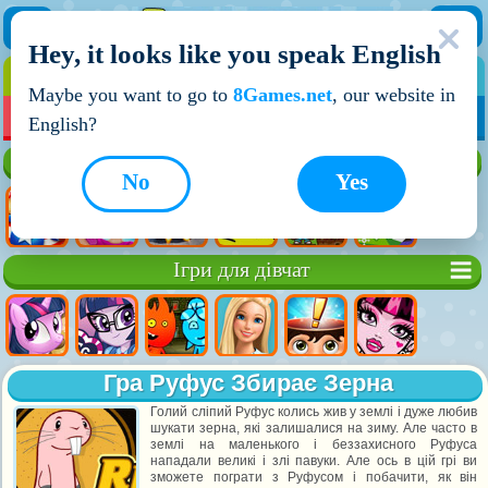
Hey, it looks like you speak English
ІГРИ
ІГРИ ДЛЯ ХЛОПЧИКІВ
Maybe you want to go to
8Games.net
, our website in
МОЇ ІГРИ
НОВІ ІГРИ
ІГРИ НА ДВОХ
English?
Кращі ігри
No
Yes
Ігри для дівчат
Гра Руфус Збирає Зерна
Голий сліпий Руфус колись жив у землі і дуже любив
шукати зерна, які залишалися на зиму. Але часто в
землі на маленького і беззахисного Руфуса
нападали великі і злі павуки. Але ось в цій грі ви
зможете пограти з Руфусом і побачити, як він