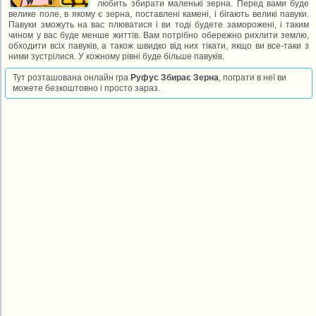
любить збирати маленькі зерна. Перед вами буде
велике поле, в якому є зерна, поставлені камені, і бігають великі павуки.
Павуки зможуть на вас плюватися і ви тоді будете заморожені, і таким
чином у вас буде менше життів. Вам потрібно обережно рихлити землю,
обходити всіх павуків, а також швидко від них тікати, якщо ви все-таки з
ними зустрілися. У кожному рівні буде більше павуків.
Тут розташована онлайн гра
Руфус Збирає Зерна
, пограти в неї ви
можете безкоштовно і просто зараз.