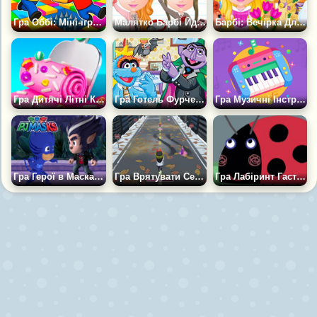
Гра Оббі: Міні-ігри Проти 1000
Малятко Барбі Йде до Школи
Барбі: Вечірка Для Тварин
Гра Дитячі Літні Крижані Літні Десерти
Гра Готель Фурчестер: Рука допомоги
Гра Музичні Інструменти Для Дітей
Гра Герої в Масках: Войовничий Хаос
Гра Врятувати Семію 3Д
Гра Лабіринт Гастона