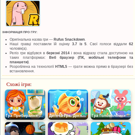
ІНФОРМАЦІЯ ПРО ГРУ:
Оригінальна назва гри —
Rufus Snackdown
.
Наші гравці поставили їй оцінку
3.7 із 5
. Свої голоси віддали
62
чоловік(а).
Реліз гри відбувся в
березні 2014
і вона відразу стала доступною на
таких платформах:
Веб браузер (ПК, мобільні телефони та
планшети)
.
Розроблена на технології
HTML5
— грати можна прямо в браузері без
встановлення.
Схожі ігри:
Гра Прибирання Дитячого Будинку
Дитяча Гра: Догляд за акваріумом
Гра Головоломки: День Прогулянок