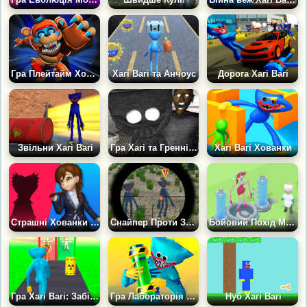
Гра Плейтайм Хоррор: Майданчик Монстрів
Хагі Вагі та Анчоус
Дорога Хагі Вагі
Звільни Хагі Вагі
Гра Хагі та Гренні: Хоррор Страшилка
Хагі Вагі Хованки
Страшні Хованки з Хагі Вагі в Поппі Плейтайм
Снайпер Проти Загону Хагі Вагі
Бойовий Похід Мутантів
Гра Хагі Вагі: Забіг дивакуватого монстра
Гра Лабораторія Монстрів: Дивний Забіг
Нуб Хагі Вагі