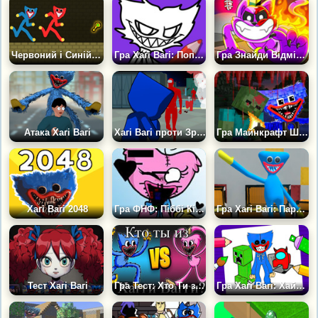
Червоний і Синій Стікмен Хагі Вагі
Гра Хагі Вагі: Поппі Плейтайм Розмальовки
Гра Знайди Відмінності: Пригоди Кота Кетнапа!
Атака Хагі Вагі
Хагі Вагі проти Зрадників
Гра Майнкрафт Шутер: Монстр Рояль
Хагі Вагі 2048
Гра ФНФ: Піббі Кісі Місі
Гра Хагі Вагі: Паркур на Виживання
Тест Хагі Вагі
Гра Тест: Хто Ти з Хагі Вагі?
Гра Хагі Вагі: Хайпова Розмальовка для Дітей