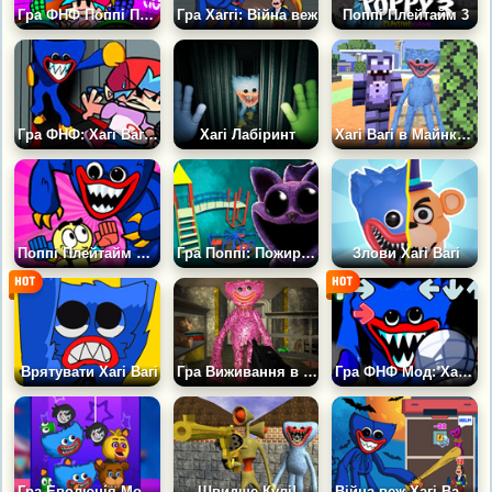
Гра ФНФ Поппі Плейтайм: Кролик Бонзо
Гра Хаггі: Війна веж
Поппі Плейтайм 3
Гра ФНФ: Хагі Вагі у Вентиляції 2 (Поппі Плейтайм)
Хагі Лабіринт
Хагі Вагі в Майнкрафт
Поппі Плейтайм Хапач
Гра Поппі: Пожирач Мод
Злови Хагі Вагі
Врятувати Хагі Вагі
Гра Виживання в Поппі Плейтайм: Хагі Вагі
Гра ФНФ Мод: Хаггі Ваггі у Вентиляції
Гра Еволюція Монстрів: Максимальний Рівень
Швидше Кулі!
Війна веж Хагі Вагі на Хеловін