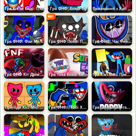
Гра Кік зе Баді: Поппі Плейтам
Гра ФНФ: Боксі Бу
Виживання з Хагі Вагі
Гра ФНФ: Фан Мод Хагі Вагі
Гра ФНФ Поппі Плейтайм: Кіллі Віллі
Гра ФНФ: Час Репу з Хагі Вагі
Гра ФНФ Кіт Дрімот: Годсент Газліт
Гра Тока Бока: Колекція іграшок
Гра Хагі Вагі: Плей Тайм
Пригоди Кісі Місі та Хагі Вагі
Гра ФНФ: Піббі Хагі Вагі
Гра Поппі Плейтайм: Втеча від Хагі Вагі