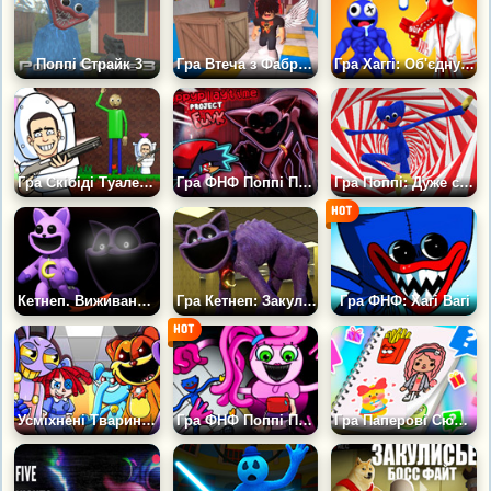
Поппі Страйк 3
Гра Втеча з Фабрики: 3D Хоррор
Гра Хаггі: Об'єднуйся і Бийся
Гра Скібіді Туалет проти Хагі Вагі 2: Школа
Гра ФНФ Поппі Плейтайм 3: Проект Фанк
Гра Поппі: Дуже смачний Оббі
Кетнеп. Виживання і Морфи
Гра Кетнеп: Закулісся
Гра ФНФ: Хагі Вагі
Усміхнені Тварини Проти Цифрового Цирку
Гра ФНФ Поппі Плейтайм: Мама Довгі Ноги
Гра Паперові Сюрпризи: Розпакування Іграшок