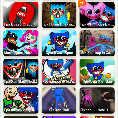
Гра Браво Старс: Бабл Кола
Гра Поппі Плейтайм: Іграшковий Магазин Жаху
Гра ФНФ: Хагі Вагі та Кісі Місі Співають Плейтайм
Мама Довгі Ноги проти Кіллі Віллі
Супер Хагі Брос
Мій Кошмар із Хагі Вагі
Гра Хагі Вагі: Правда чи брехня
Розмальовки Хагі Вагі
Пригоди Хагі Вагі
Гра ФНФ: Балді проти Хагі Вагі
Біг Хагі Вагі
Піксельні Ночі з Хагі Вагі