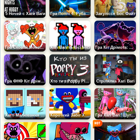
5 Ночей с Хаги Ваги
Гра Поппі 4: Рубай Монстрів Мечем на Арені
Закулісся Бос Файт
Гра Сховай Монстрика: Вибір Пози
Хагі Вагі та Кісі Місі
Гра Кіт Дрімота: Прототип 404
Гра ФНФ Кіт Дрімот: Криваві сни
Хто ти з Poppy Playtime 3? Тест
Стрілялка Хагі Вагі
Хаггі Малювання Челендж
Короткий Забіг Хагі Вагі
Гра Хагі Вагі: Шутер на Виживання