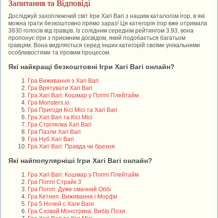
Запитання та Відповіді
Досліджуй захоплюючий світ Ігри Хагі Вагі з нашим каталогом ігор, в які
можна грати безкоштовно прямо зараз! Ця категорія ігор вже отримала
3830 голосів від гравців. Із солідним середнім рейтингом 3.93, вона
пропонує ігри з приємним досвідом, який подобається багатьом
гравцям. Вона виділяється серед інших категорій своїми унікальними
особливостями та ігровим процесом.
Які найкращі безкоштовні Ігри Хагі Вагі онлайн?
Гра Виживання з Хагі Вагі
Гра Врятувати Хагі Вагі
Гра Хагі Вагі: Кошмар у Поппі Плейтайм
Гра Monsters.io
Гра Пригоди Кісі Місі та Хагі Вагі
Гра Хагі Вагі та Кісі Місі
Гра Стрілялка Хагі Вагі
Гра Пазли Хагі Вагі
Гра Нуб Хагі Вагі
Гра Хагі Вагі: Правда чи брехня
Які найпопулярніші Ігри Хагі Вагі онлайн?
Гра Хагі Вагі: Кошмар у Поппі Плейтайм
Гра Поппі Страйк 3
Гра Поппі: Дуже смачний Оббі
Гра Кетнеп. Виживання і Морфи
Гра 5 Ночей с Хаги Ваги
Гра Сховай Монстрика: Вибір Пози