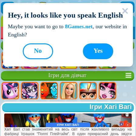
Hey, it looks like you speak English
ІГРИ
ІГРИ ДЛЯ ХЛОПЧИКІВ
Maybe you want to go to
8Games.net
, our website in
МОЇ ІГРИ
НОВІ ІГРИ
ІГРИ НА ДВОХ
English?
Кращі ігри
No
Yes
Ігри для дівчат
Ігри Хагі Вагі
Хагі Вагі став знаменитий на весь світ після жахливого випадку на
фабриці іграшок "Поппі Плейтайм". В один прекрасний день звідти