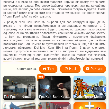
безслідно зникли всі працівники фабрики. І причиною цьому стала саме
ця кошмарна іграшка. Поступово фабрика перетворилася на занедбане
місце, яке вабило до себе сталкерів і любителів гострих відчуттів. Саме
ці хлопці й стали розповідати про страшне чудовисько, яке перетворило
"Поппі Плейтайм" на обитель зла.
У розділі "Хаri Вari Вari" ми зібрали для вас найкрутіші ігри, де ви
зможете не тільки познайомитися з легендарним монстром, а й
зіштовхнутися з ним віч-на-віч. Буде страшно, моторошно і захоплююче
одночасно! На любителів полоскотати свої нерви чекають хоррор квести
та ігри на виживання. Гравці блукатимуть покинутою фабрикою,
вентиляціями, лісовою гущавиною та іншими місцями, де любить
полювати Hari Bari. Там же ви зустрінетеся не тільки з ним, а й з іншими
ляльками вбивцями: Кісі Місі, Кіллі Віллі та Поппі. З цими хлопцями
можна зустрітися в численних тестах і вікторинах, які відкриють вам
найбільші таємниці "Поппі Плейтайм". Також на гравців тут чекають
веселі бігалки, пісенні змагання в стилі фнф і найнеймовірніші пригоди!
Топ
Нові
Рейтинг
Сортувати за:
Гра Гренні: Фнаф Лікарня
Гра Хагі Вагі: Кошмар у Поппі Плейтайм
Нубік Проти Монстрів і Морфів 3D