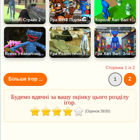
Поппі Страйк 2
Гра ФНФ Підсмажування: Фредді та Бенді проти Хагі Вагі
Король Хагі Вагі та Хмарне Королівство
Втеча з каналізації Хагі Вагі
Гра Реалістичні Танки: Війна Хагі Вагі
Гра Хагі Вагі: Зла Іграшка
Сторінка 1 із 2
Більше ігор ...
2
1
Будемо вдячні за вашу оцінку цього розділу
ігор.
(Оценок 3830)