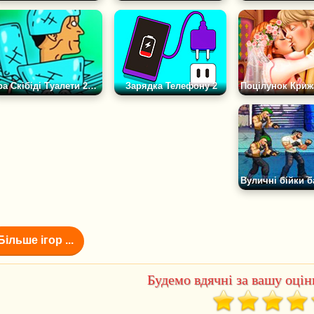
Гра Скібіді Туалети 2D: Битва
Зарядка Телефону 2
Більше ігор ...
Будемо вдячні за вашу оцінк