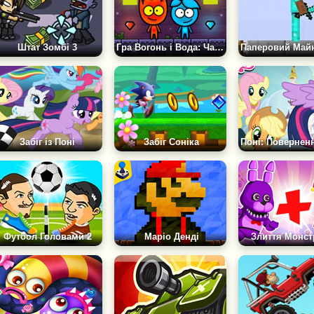
Штат Зомбі 3
Гра Вогонь і Вода: Чарівний Храм
Забіг із Поні
Забіг Соніка
Футбол Головами 2
Маріо Денді
Злиття Монст