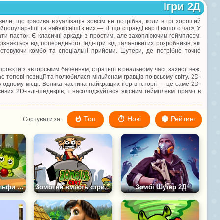
Ігри 2Д
ели, що красива візуалізація зовсім не потрібна, коли в грі хороший
айпопулярніші та найякісніші з них — ті, що справді варті вашого часу. У
ати пасток. Є класичні аркади з простим, але захоплюючим геймплеєм.
ізняється від попереднього. Інді-ігри від талановитих розробників, які
ристовуючи комбо та спеціальні прийоми. Шутери, де потрібне точне
і-проєкти з авторським баченням, стратегії в реальному часі, захист веж,
є топові позиції та полюбилася мільйонам гравців по всьому світу. 2D-
 в одному місці. Велика частина найкращих ігор в історії — це саме 2D-
сивих 2D-інді-шедеврів, і насолоджуйтеся якісним геймплеєм прямо в
Топ
Нові
Рейтинг
Сортувати за:
Гра на Трьох: Ельфи Проти Зомбі
Зомбі не вміють стрибати 2
Зомбі Шутер 2Д