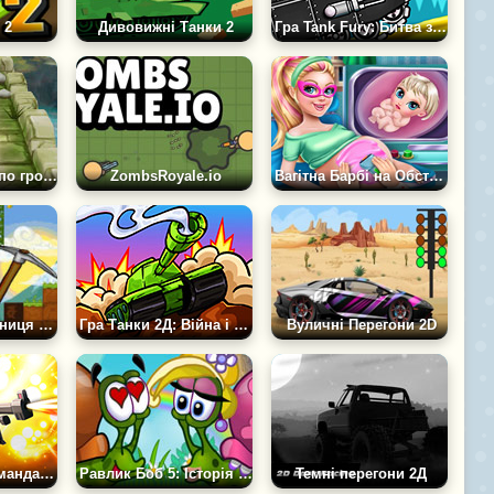
 2
Дивовижні Танки 2
Гра Tank Fury: Битва з Босом 2D
Той, хто біжить по гробницях
ZombsRoyale.io
Вагітна Барбі на Обстеженні
Гра Оріон Пісочниця 2: Покращений
Гра Танки 2Д: Війна і Герої
Вуличні Перегони 2D
Гра Блокова Команда: Бій На смерть
Равлик Боб 5: Історія Кохання
Темні перегони 2Д