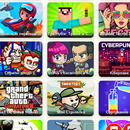
Божевільні перегони на картингу
Гра Нубік: Трюки зі Смолоскипом
Спритні злодії 1
Втеча з Космічної в'язниці на Двох
Кіберпанк
Гра ГТА: Війни Чайнатауна
Міні Стрілялка
Сортування 