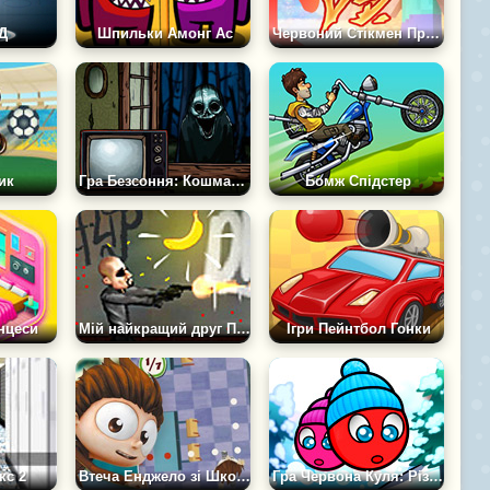
Д
Шпильки Амонг Ас
Червоний Стікмен Проти Школи Монстрів
ик
Гра Безсоння: Кошмар Наяву
Бомж Спідстер
нцеси
Мій найкращий друг Педро
Ігри Пейнтбол Гонки
кс 2
Втеча Енджело зі Школи
Гра Червона Куля: Різдвяна Любов