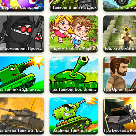
Вормейт Солодощі
Танкові Війни на Двох
Хіл Клімб
Гра Божевілля: Проект Нексус
Джим Любить Мері 2
Гра Танчики 2Д: Битва Танків
Гра Танкові Бої: Війна 2Д
Гра Битва Танків 2: Війна 2Д
Гра Війна Танків: Танкові Бої 2Д