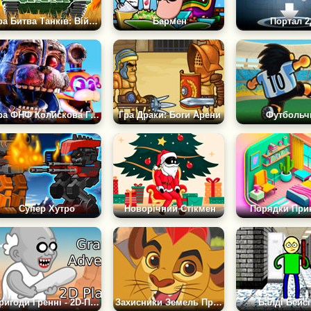
Гра Битва Танків: Війна 2Д
Бармен
Портал 2
Гра ФНФ Колискова Гіпно: ФНАФ Мікс
Гра Драки: Боги Арени
Футбольч
Супер Хутро
Новорічний Стікмен
Порядки При
Пригоди Гренні - 2D-Платформер
Захисники Земель Прайда
Балді Бейсі