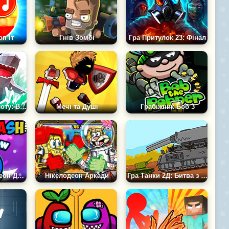
п Іт
Гнів Зомбі
Гра Притулок 23: Фінал
Гра Життя на Плоту: Виживання в Океані
Мечі та Душі
Грабіжник Боб 3
Гра Геометрія Неон Даш: Веселка
Нікелодеон Аркади
Гра Танки 2Д: Битва з Ратте