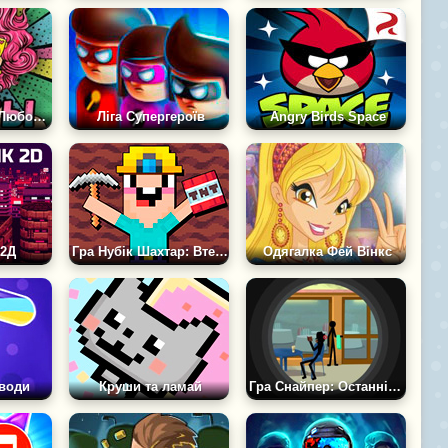
Збірник Тестів. Любов, Друзі, Стосунки
Ліга Супергероїв
Angry Birds Space
 2Д
Гра Нубік Шахтар: Втеча з В'язниці 2Д
Одягалка Фей Вінкс
води
Круши та ламай
Гра Снайпер: Останній Вбивця 2