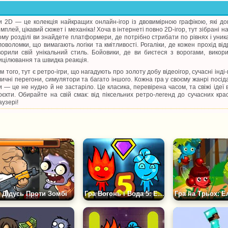
ри 2D — це колекція найкращих онлайн-ігор із двовимірною графікою, які дов
ймплей, цікавий сюжет і механіка! Хоча в інтернеті повно 2D-ігор, тут зібрані н
ому розділі ви знайдете платформери, де потрібно стрибати по рівнях і уник
ловоломки, що вимагають логіки та кмітливості. Рогаліки, де кожен прохід відр
ворили свій унікальний стиль. Бойовики, де ви биєтеся з ворогами, вико
ицілювання та швидка реакція.
ім того, тут є ретро-ігри, що нагадують про золоту добу відеоігор, сучасні інд
личні перегони, симулятори та багато іншого. Кожна гра у своєму жанрі посіда
ри — це не нудно й не застаріло. Це класика, перевірена часом, та свіжі ідеї
оєкти. Обирайте на свій смак: від піксельних ретро-легенд до сучасних кра
аузері!
Дідусь Проти Зомбі
Гра Вогонь і Вода 5: Елементи