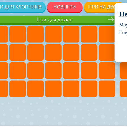
РИ ДЛЯ ХЛОПЧИКІВ
НОВІ ІГРИ
ІГРИ НА ДВОХ
He
Ігри для дівчат
May
Eng