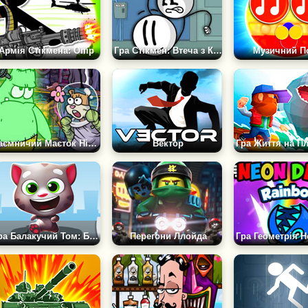
Армія Стікмена: Опір
Гра Стікмен: Втеча з Комплексу
Музичний По
Таємничий Маєток Нікелодеон
Вектор
Гра Балакучий Том: Біг за Золотом
Перегони Ллойда