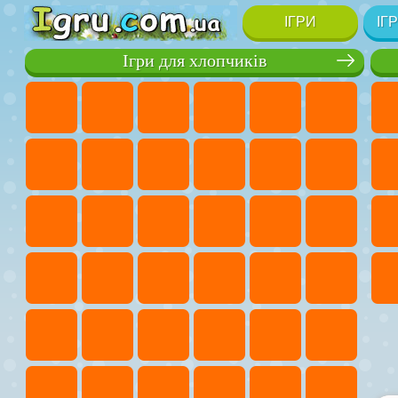
ІГРИ
ІГ
Ігри для хлопчиків