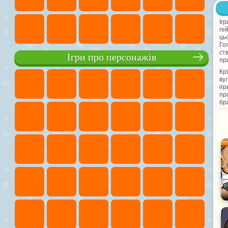
Іг
ге
ць
Го
ст
Ігри про персонажів
пр
Кр
ву
іг
пр
бр