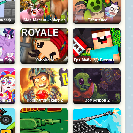
Паперовий Майнкрафт 2Д
Моя Маленька Ферма
Бабл Клас
Поні: Повернення Елементів Магії
Yohoho.io
Гра Майн 2Д: Виживання Херобрин
рів 2Д
Проклятий скарб 2
Зомботрон 2