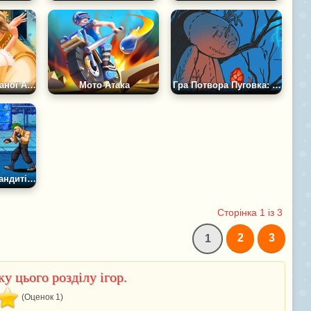
Поцілунок Крижаної Анни
Мото Атака
Гра Потвора Пуговка: Знайди Вихід
Вуличні бійки бандитів 2Д
Сторінка 1 із 3
2
3
1
у цього розділу ігор.
(Оценок 1)