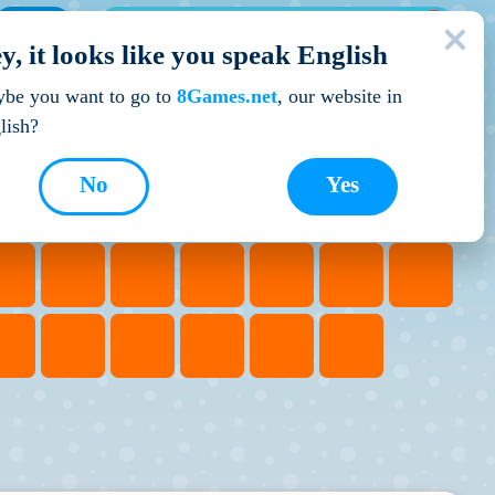
МОЇ ІГРИ
y, it looks like you speak English
Кращі ігри
be you want to go to
8Games.net
, our website in
lish?
No
Yes