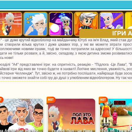
4" - це дуже крутий відеоблогер на майданчику Ютуб на ім'я Влад, який став 
ни створили кілька крутих і дуже цікавих ігор, у які ви можете зіграти пр
хоплюючими новими іграми, тоді ви точно потрапили за адресою! У більшості 
дати не тільки розваги, а й, звісно, складову, з якою дитина зможе розвивати
сь нове!
розділі "А4" представлені ігри: на спритність, реакцію - "Підлога -Це Лава", 
айвові ігри від яких ви точно будете в захваті! Логічне мислення, уважність, ро
йстерня Челлендж". Тут, звісно ж, не потрібно поспішати, найкраще буде зосе
с точно зможете знайти собі гру до душі з улюбленим відеоблогером. Ну так чо
Гра А4: Втікай від хейтерів
Гра А4: Пол - це Лава
Гра А4: Гра в 