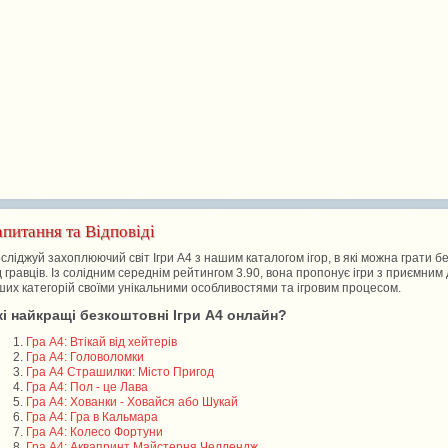
апитання та Відповіді
сліджуй захоплюючий світ Ігри А4 з нашим каталогом ігор, в які можна грати б
д гравців. Із солідним середнім рейтингом 3.90, вона пропонує ігри з приємни
ших категорій своїми унікальними особливостями та ігровим процесом.
кі найкращі безкоштовні Ігри А4 онлайн?
Гра А4: Втікай від хейтерів
Гра А4: Головоломки
Гра А4 Страшилки: Місто Пригод
Гра А4: Пол - це Лава
Гра А4: Хованки - Ховайся або Шукай
Гра А4: Гра в Кальмара
Гра А4: Колесо Фортуни
Гра А4: Аквапринт Майстерня Челлендж