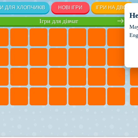
РИ ДЛЯ ХЛОПЧИКІВ
НОВІ ІГРИ
ІГРИ НА ДВОХ
He
Ігри для дівчат
May
Eng