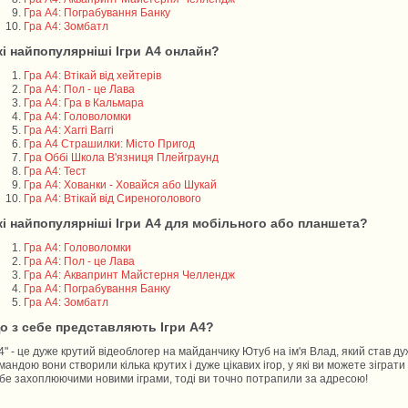
Гра А4: Пограбування Банку
Гра А4: Зомбатл
кі найпопулярніші Ігри А4 онлайн?
Гра А4: Втікай від хейтерів
Гра А4: Пол - це Лава
Гра А4: Гра в Кальмара
Гра А4: Головоломки
Гра А4: Хаггі Ваггі
Гра А4 Страшилки: Місто Пригод
Гра Оббі Школа В'язниця Плейграунд
Гра А4: Тест
Гра А4: Хованки - Ховайся або Шукай
Гра А4: Втікай від Сиреноголового
кі найпопулярніші Ігри А4 для мобільного або планшета?
Гра А4: Головоломки
Гра А4: Пол - це Лава
Гра А4: Аквапринт Майстерня Челлендж
Гра А4: Пограбування Банку
Гра А4: Зомбатл
о з себе представляють Ігри А4?
4" - це дуже крутий відеоблогер на майданчику Ютуб на ім'я Влад, який став д
мандою вони створили кілька крутих і дуже цікавих ігор, у які ви можете зіграт
бе захоплюючими новими іграми, тоді ви точно потрапили за адресою!