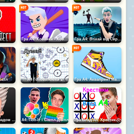
ст
Гра А4: Хованки - Ховайся або Шукай
Гра А4: Втікай від Сиреноголового
батл
А4 Головоломки 2
Гра А4: Аквапринт Майстерня Челлендж
Листування з Владом А4
А4: Поп-Іт і Сімпл-Дімпл
Гра Влад А4: Хрестики-нулики