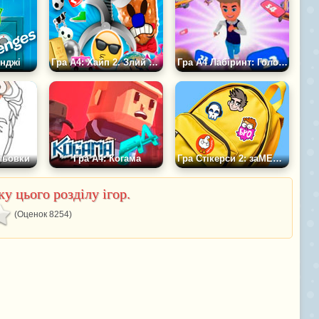
енджі
Гра А4: Хайп 2. Злий Морозивник
Гра А4 Лабіринт: Головоломка
льовки
Гра А4: Когама
Гра Стікерси 2: заМЕМтити А4
у цього розділу ігор.
(Оценок 8254)