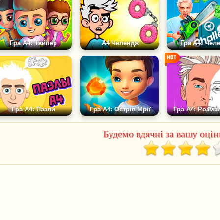
Гра А4: Тайпер
А4 Челендж
Гра А4: Чел
Гра А4: Пазли
Гра А4: Острів Мрії
Гра А4: Розма
Будемо вдячні за вашу оцінк