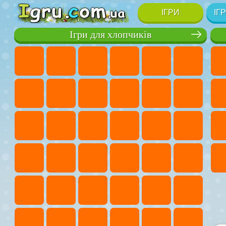
ІГРИ
ІГ
Ігри для хлопчиків