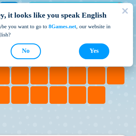
МОЇ ІГРИ
y, it looks like you speak English
Кращі ігри
be you want to go to
8Games.net
, our website in
lish?
No
Yes