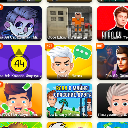
Гра А4 Страшилки: Місто Пригод
Оббі Школа В'язниця Плейграунд
Гра А4: Те
ра А4: Колесо Фортуни
Гра А4: Чатик
Гра А4: Зом
Гра А4: Пограбування Банку
Гра Влад у Майні: Порятунок друга