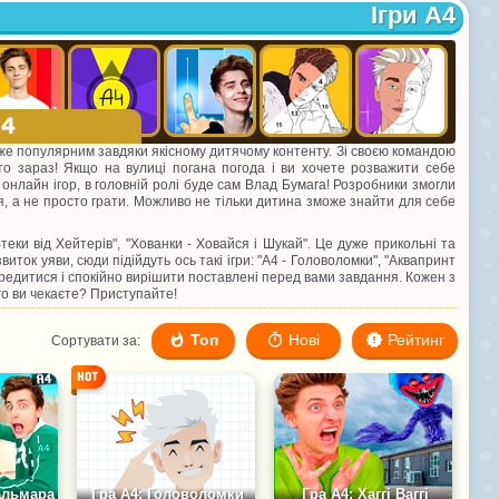
Ігри А4
дуже популярним завдяки якісному дитячому контенту. Зі своєю командою
осто зараз! Якщо на вулиці погана погода і ви хочете розважити себе
онлайн ігор, в головній ролі буде сам Влад Бумага! Розробники змогли
ся, а не просто грати. Можливо не тільки дитина зможе знайти для себе
"Втеки від Хейтерів", "Хованки - Ховайся і Шукай". Це дуже прикольні та
звиток уяви, сюди підійдуть ось такі ігри: "А4 - Головоломки", "Аквапринт
редитися і спокійно вирішити поставлені перед вами завдання. Кожен з
го ви чекаєте? Приступайте!
Топ
Нові
Рейтинг
Сортувати за:
Кальмара
Гра А4: Головоломки
Гра А4: Хаггі Ваггі