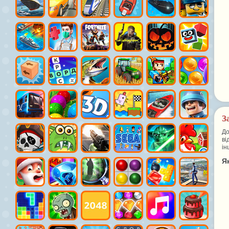
З
До
ві
ін
Я