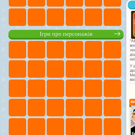
Ігри про персонажів
"А
во
за
до
що
У 
др
Ма
ва