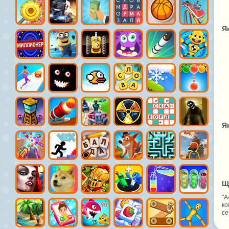
Я
Я
Щ
"А
ко
се