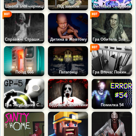
Школа злої черниці
Під замком
Виставка Скорботи
Справжні Страшилки
Дитина в Жовтому
Гра Обитель Зла 7: Міа
Поїзд 666
Патагонці
Гра Втеча: Покинута Школа
Гра Загублений Сигнал: SCP
Будинок Селестини
Помилка 54