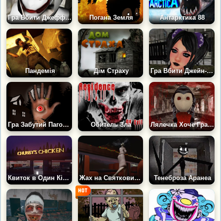
Гра Вбити Джеффа Вбивцю: Покинутий
Погана Земля
Антарктика 88
Пандемія
Дім Страху
Гра Вбити Джейн-вбивцю: Не засинай
Гра Забутий Пагорб: Падіння
Обитель Зла
Лялечка Хоче Грати
Квиток в Один Кінець
Жах на Святкових Рейках
Тенеброза Аранеа