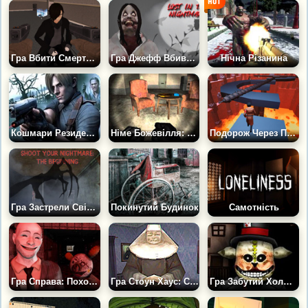
Гра Вбити Смертоносного Лью: Прокляття
Гра Джефф Вбивця: Застряглий у Кошмарі
Нічна Різанина
Кошмари Резидентів
Німе Божевілля: Психотравма
Подорож Через Пекло
Гра Застрели Свій Кошмар: Початок
Покинутий Будинок
Самотність
Гра Справа: Походження Посмішки
Гра Стоун Хаус: Сирітський Притулок
Гра Забутий Холм: Ляльковод