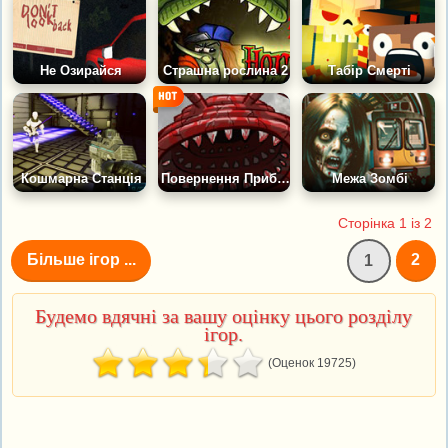
Не Озирайся
Страшна рослина 2
Табір Смерті
Кошмарна Станція
Повернення Прибульця 2
Межа Зомбі
Сторінка 1 із 2
Більше ігор ...
2
1
Будемо вдячні за вашу оцінку цього розділу
ігор.
(Оценок 19725)