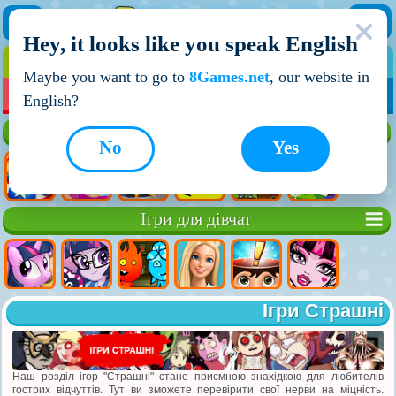
Hey, it looks like you speak English
ІГРИ
ІГРИ ДЛЯ ХЛОПЧИКІВ
Maybe you want to go to
8Games.net
, our website in
МОЇ ІГРИ
НОВІ ІГРИ
ІГРИ НА ДВОХ
English?
Кращі ігри
No
Yes
Ігри для дівчат
Ігри Страшні
Наш розділ ігор "Страшні" стане приємною знахідкою для любителів
гострих відчуттів. Тут ви зможете перевірити свої нерви на міцність.