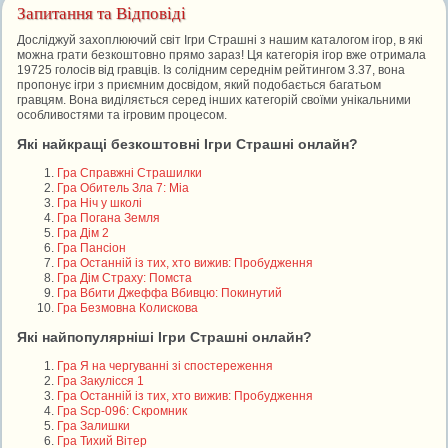
Запитання та Відповіді
Досліджуй захоплюючий світ Ігри Страшні з нашим каталогом ігор, в які
можна грати безкоштовно прямо зараз! Ця категорія ігор вже отримала
19725 голосів від гравців. Із солідним середнім рейтингом 3.37, вона
пропонує ігри з приємним досвідом, який подобається багатьом
гравцям. Вона виділяється серед інших категорій своїми унікальними
особливостями та ігровим процесом.
Які найкращі безкоштовні Ігри Страшні онлайн?
Гра Справжні Страшилки
Гра Обитель Зла 7: Міа
Гра Ніч у школі
Гра Погана Земля
Гра Дім 2
Гра Пансіон
Гра Останній із тих, хто вижив: Пробудження
Гра Дім Страху: Помста
Гра Вбити Джеффа Вбивцю: Покинутий
Гра Безмовна Колискова
Які найпопулярніші Ігри Страшні онлайн?
Гра Я на чергуванні зі спостереження
Гра Закулісся 1
Гра Останній із тих, хто вижив: Пробудження
Гра Scp-096: Скромник
Гра Залишки
Гра Тихий Вітер