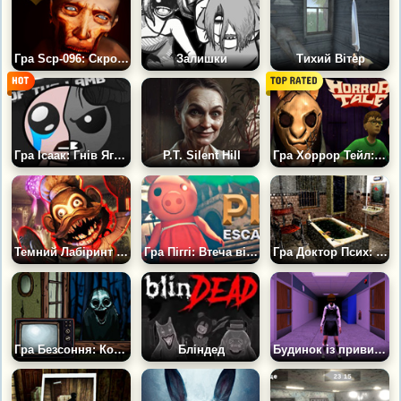
Гра Scp-096: Скромник
Залишки
Тихий Вітер
Гра Ісаак: Гнів Ягняти
P.T. Silent Hill
Гра Хоррор Тейл: Викрадач Дітей | Horror Tale
Темний Лабіринт Обман | Dark Deception
Гра Піггі: Втеча від Свині
Гра Доктор Псих: Втеча з лікарні 2
Гра Безсоння: Кошмар Наяву
Бліндед
Будинок із привидами