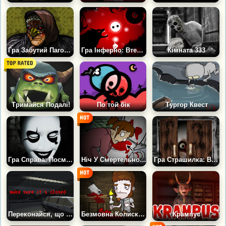
Гра Забутий Пагорб Розчарування: Флора і Фауна
Гра Інферно: Втеча з Пекла
Кімната 333
Тримайся Подалі!
По той бік
Тургор Квест
Гра Справа: Посмішка
Ніч У Смертельному Будинку
Гра Страшилка: Вікно
Переконайся, що він закритий
Безмовна Колискова
Крампус