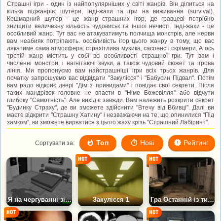
Страшні ігри - один із найпопулярніших у світі жанрів. Він ділиться на
кілька піджанрів: шутери, інді-жахи та ігри на виживання (survival).
Кошмарний шутер - це жанр страшних ігор, де гравцеві потрібно
знищити величезну кількість чудовиськ та іншої нечисті. Інді-жахи - це
особливий жанр. Тут вас не атакуватимуть полчища монстрів, але нерви
вам неабияк потріпають. особливість ігор цього жанру в тому, що вас
лякатиме сама атмосфера: страхітлива музика, саспенс і скрімери. А ось
третій жанр містить у собі всі особливості страшної гри. Тут вам і
численні монстри, і нагнітаючі звуки, а також чудовий сюжет та ігрова
лінія. Ми пропонуємо вам найстрашніші ігри всіх трьох жанрів. Для
початку запрошуємо вас відвідати "Закулісся" і "Бабусин Підвал". Потім
вам радо відкриє двері "Дім з привидами" і повідає свої секрети. Після
таких мандрівок головне не впасти в "Німе Божевілля" або відчути
глибоку "Самотність". Але вихід є завжди. Вам належить розкрити секрет
"Будинку Страху", де ви зможете здійснити "Втечу від Вбивці". Далі ви
маєте відкрити "Страшну Хатину" і незважаючи на те, що опинилися "Під
замком", ви зможете вирватися з цього жаху крізь "Страшний Лабіринт".
Топ
Нові
Рейтинг
Сортувати за:
Я на чергуванні зі спостереження
Закулісся 1
Гра Останній із тих, хто вижив: Пробудження