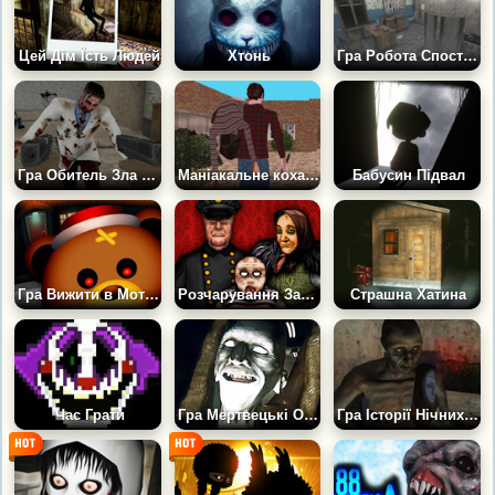
Цей Дім Їсть Людей
Хтонь
Гра Робота Спостерігача: Морг
Гра Обитель Зла 2: Карантин
Маніакальне кохання
Бабусин Підвал
Гра Вижити в Мотелі Ведмедів 2: Жахи Ночі в Лісі
Розчарування Забутої Гори
Страшна Хатина
Час Грати
Гра Мертвецькі Обличчя: Клони
Гра Історії Нічних Сторожів: Лікарня Зомбі