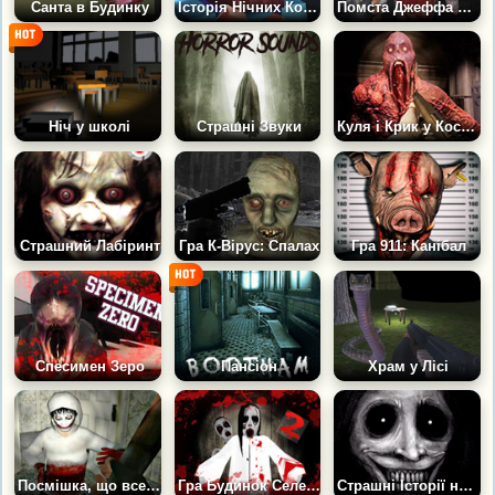
Санта в Будинку
Історія Нічних Кошмарів
Помста Джеффа Вбивці
Ніч у школі
Страшні Звуки
Куля і Крик у Космосі
Страшний Лабіринт
Гра К-Вірус: Спалах
Гра 911: Канібал
Спесимен Зеро
Пансіон
Храм у Лісі
Посмішка, що вселяє жах
Гра Будинок Селестини: Частина 2
Страшні Історії на Ніч