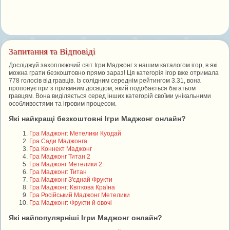
Запитання та Відповіді
Досліджуй захоплюючий світ Ігри Маджонг з нашим каталогом ігор, в які
можна грати безкоштовно прямо зараз! Ця категорія ігор вже отримала
778 голосів від гравців. Із солідним середнім рейтингом 3.31, вона
пропонує ігри з приємним досвідом, який подобається багатьом
гравцям. Вона виділяється серед інших категорій своїми унікальними
особливостями та ігровим процесом.
Які найкращі безкоштовні Ігри Маджонг онлайн?
Гра Маджонг: Метелики Куодай
Гра Сади Маджонга
Гра Коннект Маджонг
Гра Маджонг Титан 2
Гра Маджонг Метелики 2
Гра Маджонг: Титан
Гра Маджонг З'єднай Фрукти
Гра Маджонг: Квіткова Країна
Гра Російський Маджонг Метелики
Гра Маджонг: Фрукти й овочі
Які найпопулярніші Ігри Маджонг онлайн?