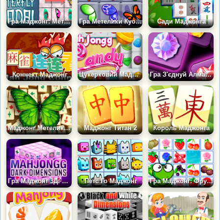
Гра Маджонг: Метелики Куодай
Гра Метелики Куодай: Веселка
Сади Маджонга
Коннект Маджонг
Цукерковий Маджонг
Гра З'єднуй Алмази: Маджонг
Маджонг Метелики 3
Маджонг Титан 2
Король Маджонга
Гра Маджонг 3Д: Темні Виміри
Петс Го Маджонг
Гра Маджонг: Фрукти й овочі