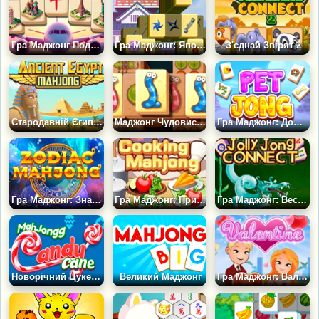
Гра Маджонг Подорожі: Головоломка Навколо Світу
Гра Маджонг: Японський Замок
З'єднай Звірят 2
Стародавній Єгипет Маджонг
Маджонг Чудовиська
Гра Маджонг: Домашні Улюбленці
Гра Маджонг: Знаки Зодіаку
Гра Маджонг: Приготування їжі
Гра Маджонг: Веселий Джоллі
Новорічний Цукерковий Маджонг
Великий Маджонг
Гра Маджонг: Валентин