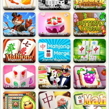
Маджонг Кухня
Чорно-білий Маджонг
Гра Маджонг: Квіткова Країна
Маджонг Чарівні Острови
Маджонг Кафе
Маджонг Метелики 2
Маджонг Манія
Злиття Маджонг
Маджонг Матч Головоломка
Гра Цукерковий Маджонг: 3D-режим
Маджонг Готель
Історія однієї ферми