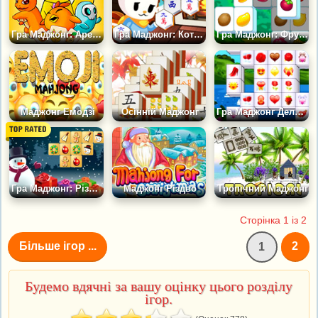
Гра Маджонг: Арена Монстрів
Гра Маджонг: Коти Гексагон
Гра Маджонг: Фрукти
Маджонг Емодзі
Осінній Маджонг
Гра Маджонг Делюкс: Валентин
Гра Маджонг: Різдвяний Коннект
Маджонг Різдво
Тропічний Маджонг
Сторінка 1 із 2
Більше ігор ...
2
1
Будемо вдячні за вашу оцінку цього розділу
ігор.