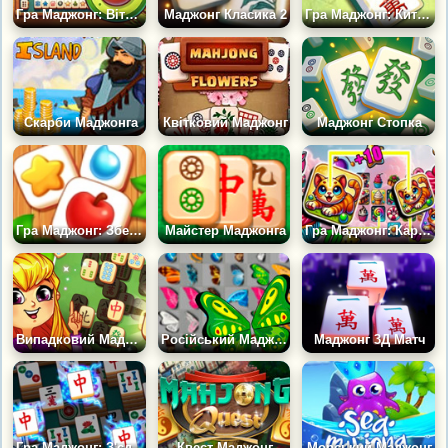
Гра Маджонг: Вітри Долі
Маджонг Класика 2
Гра Маджонг: Китайські кості
Скарби Маджонга
Квітковий Маджонг
Маджонг Стопка
Гра Маджонг: Збери Три Плитки в Ряд
Майстер Маджонга
Гра Маджонг: Карта Яскравих Пригод
Випадковий Маджонг
Російський Маджонг Метелики
Маджонг 3Д Матч
Гра Маджонг: З'єднай парами
Квест Маджонг
Морський Маджонг