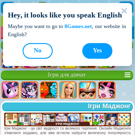
Hey, it looks like you speak English
ІГРИ
ІГРИ ДЛЯ ХЛОПЧИКІВ
Maybe you want to go to
8Games.net
, our website in
МОЇ ІГРИ
НОВІ ІГРИ
ІГРИ НА ДВОХ
English?
Кращі ігри
No
Yes
Ігри для дівчат
Ігри Маджонг
Ігри Маджонг - це світ мудрості та великого терпіння. Онлайн Маджонги
з'явилися недавно, але вже встигли набрати величезну популярність