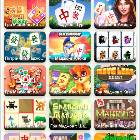
Гра Маджонг: Котяча Кімната
Маджонг Тур
Маджонг Амеліс
Потрійний Маджонг 3Д Матч Плиток
Маджонг Алоха
Маджонг Амонг Ас
Гра Маджонг: Колекція Метеликів
Маджонг Квест Манія
Гра Маджонг: Квест Мандрівників
Гра Маджонг: Лісові Пригоди
Гра Маджонг: Шанхайський
Класичний Маджонг