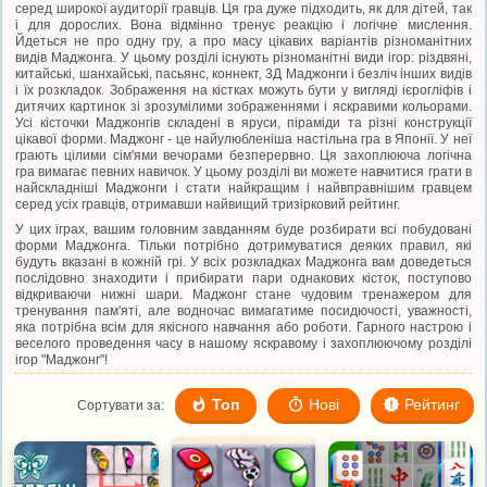
серед широкої аудиторії гравців. Ця гра дуже підходить, як для дітей, так
і для дорослих. Вона відмінно тренує реакцію і логічне мислення.
Йдеться не про одну гру, а про масу цікавих варіантів різноманітних
видів Маджонга. У цьому розділі існують різноманітні види ігор: різдвяні,
китайські, шанхайські, пасьянс, коннект, 3Д Маджонги і безліч інших видів
і їх розкладок. Зображення на кістках можуть бути у вигляді ієрогліфів і
дитячих картинок зі зрозумілими зображеннями і яскравими кольорами.
Усі кісточки Маджонгів складені в яруси, піраміди та різні конструкції
цікавої форми. Маджонг - це найулюбленіша настільна гра в Японії. У неї
грають цілими сім'ями вечорами безперервно. Ця захоплююча логічна
гра вимагає певних навичок. У цьому розділі ви можете навчитися грати в
найскладніші Маджонги і стати найкращим і найвправнішим гравцем
серед усіх гравців, отримавши найвищий тризірковий рейтинг.
У цих іграх, вашим головним завданням буде розбирати всі побудовані
форми Маджонга. Тільки потрібно дотримуватися деяких правил, які
будуть вказані в кожній грі. У всіх розкладках Маджонга вам доведеться
послідовно знаходити і прибирати пари однакових кісток, поступово
відкриваючи нижні шари. Маджонг стане чудовим тренажером для
тренування пам'яті, але водночас вимагатиме посидючості, уважності,
яка потрібна всім для якісного навчання або роботи. Гарного настрою і
веселого проведення часу в нашому яскравому і захоплюючому розділі
ігор "Маджонг"!
Топ
Нові
Рейтинг
Сортувати за: