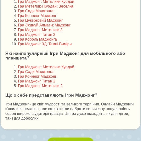
Гра Маджонг: Метелики Куодай
Гра Метелики Куодай: Веселка
Гра Сади Маджонга
Гра Коннект Маджонг
Гра Цукерковий Маджонг
Гра З'єднуй Алмази: Маджонг
Гра Маджонг Метелики 3
Гра Маджонг Титан 2
Гра Король Маджонга
Гра Маджонг 3Д: Темні Виміри
Які найпопулярніші Ігри Маджонг для мобільного або
планшета?
Гра Маджонг: Метелики Куодай
Гра Сади Маджонга
Гра Коннект Маджонг
Гра Маджонг Титан 2
Гра Маджонг Метелики 2
Що з себе представляють Ігри Маджонг?
Ігри Маджонг - це світ мудрості та великого терпіння. Онлайн Маджонги
з'явилися недавно, але вже встигли набрати величезну популярність
серед широкої аудиторії гравців. Ця гра дуже підходить, як для дітей,
так і для дорослих.