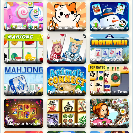
Гра Маджонг: Цукерковий Світ
Гра Милий Маджонг із Кошенятами: Збери Три Однакових
Холодний Маджонг
Гра Маджонг: Свіжі Фрукти
Карти Маджонг
Китайський Зимовий Маджонг
Маджонг 247
Гра Маджонг: З'єднай Тварин
Гра Маджонг: Титан
Маджонг Алхімія
Маджонг Коннект 2
Гра Плиточки Маджонг: Три в Ряд