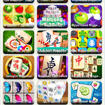
Маджонг З'єднай Фрукти
Маджонг 3Д
Фруктовий Маджонг 2
Маджонг ФРВР
Пасьянс Маджонг
Гра Маджонг Лінк: Тропічний Дует
Імперія Маджонг
Маджонг Світлячок
Китайський Маджонг
Гра Маджонг: З'єднання Метеликів
3Д Маджонг 2
Плитковий Маджонг