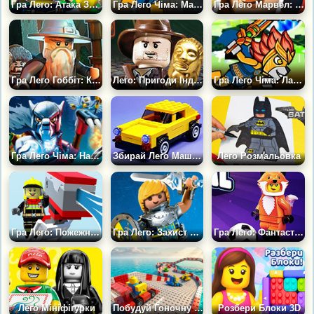
Гра Лего: Атака Замку
Гра Лего Чіма: Маєток Смерті
Гра Лего Марвел: Чорна Вдова
Гра Лего Гоббіт: Король Гоблінів
Лего: Пригоди Індіани Джонса
Гра Лего Чіма: Лавал на Свободі
Гра Лего Чіма: Напад Вовків
Збирай Лего Машинки
Лего Розмальовка
Гра Лего: Пожежна Бригада
Гра Лего: Захист Вежі Новельмор
Гра Лего: Фантастичний Футбол
Лего Мініфігурки
Побудуй Гоночну Трасу
Розбери Блоки 3D