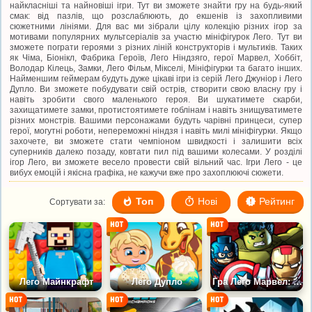
найкласніші та найновіші ігри. Тут ви зможете знайти гру на будь-який
смак: від пазлів, що розслаблюють, до екшенів із захопливими
сюжетними лініями. Для вас ми зібрали цілу колекцію різних ігор за
мотивами популярних мультсеріалів за участю мініфігурок Лего. Тут ви
зможете пограти героями з різних ліній конструкторів і мультиків. Таких
як Чіма, Біонікл, Фабрика Героїв, Лего Ніндзяго, герої Марвел, Хоббіт,
Володар Кілець, Замки, Лего Фільм, Мікселі, Мініфігурки та багато інших.
Найменшим геймерам будуть дуже цікаві ігри із серій Лего Джуніор і Лего
Дупло. Ви зможете побудувати свій острів, створити свою власну гру і
навіть зробити свого маленького героя. Ви шукатимете скарби,
захищатимете замки, протистоятимете гоблінам і навіть знищуватимете
різних монстрів. Вашими персонажами будуть чарівні принцеси, супер
герої, могутні роботи, непереможні ніндзя і навіть милі мініфігурки. Якщо
захочете, ви зможете стати чемпіоном швидкості і залишити всіх
суперників далеко позаду, ковтати пил під вашими колесами. У розділі
ігор Лего, ви зможете весело провести свій вільний час. Ігри Лего - це
вибух емоцій і якісна графіка, не кажучи вже про захоплюючі сюжети.
Топ
Нові
Рейтинг
Сортувати за:
Лего Майнкрафт
Лего Дупло
Гра Лего Марвел: Об'єднуємо зусилля