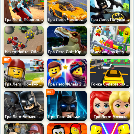
Гра Лего: Перегони на Мікро Машинках
Гра Лего: Чемпіони Швидкості
Гра Лего: Потужні Герої
Нексо Найтс: Облога Кам'яного Колоса
Гра Лего Світ Юрського Періоду: Легенди Острова Нублар
Мисливці за фігурками Лего
Гра Лего: Пожежна машина
Гра Лего Фільм 2: Великі заворушення
Гонка Супергероя Лего
Гра Лего Бетмен: Погоня в Готем Сіті
Ігри Лего Фільм: Бетмен
Гра Лего: Мозаїка