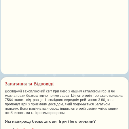
Запитання та Відповіді
Досліджуй захоплюючий світ Ігри Лего з нашим каталогом ігор, в які
можна грати безкоштовно прямо зараз! Ця категорія ігор вже отримала
7564 голосів від гравців. Із солідним середнім рейтингом 3.80, вона
пропонує ігри з приємним досвідом, який подобається багатьом
гравцям. Вона виділяється серед інших категорій своїми унікальними
особливостями та ігровим процесом.
Які найкращі безкоштовні Ігри Лего онлайн?