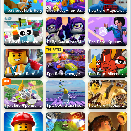
Гра Лего: Не В Ногу
Лего Розумний Забіг
Гра Лего Марвел: Людина Павук
Біти і Цеглинки
Рейд Кам'яного Монстра
Гра Лего: Кришталевий Шлях
Пазли Лего
Гра Лего Френдс: Перегони в Гартлейк
Гра Лего: Міксель Манія
Гра Лего Френдс: Створи історію
Гра Оббі Вежа Пекла: Лего Режим
Гра Лего: Прокляття Фараона