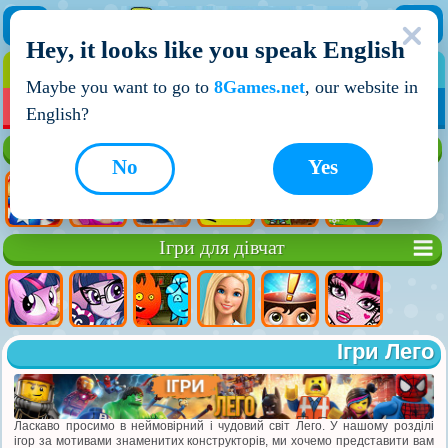
Hey, it looks like you speak English
ІГРИ
ІГРИ ДЛЯ ХЛОПЧИКІВ
Maybe you want to go to
8Games.net
, our website in
МОЇ ІГРИ
НОВІ ІГРИ
ІГРИ НА ДВОХ
English?
Кращі ігри
No
Yes
Ігри для дівчат
Ігри Лего
Ласкаво просимо в неймовірний і чудовий світ Лего. У нашому розділі
ігор за мотивами знаменитих конструкторів, ми хочемо представити вам