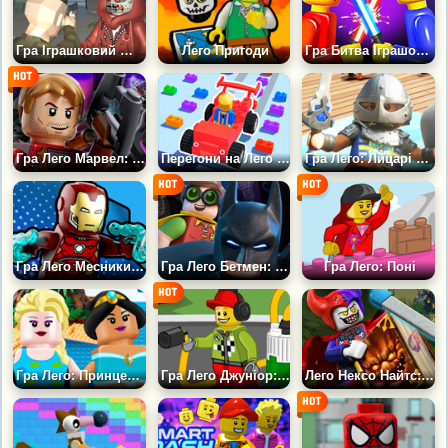
Гра Іграшковий Шутер: Ти проти Зомбі
Лего Пригоди
Гра Битва Іграшок: Бийся на Арені
Гра Лего Марвел: Вартові Галактики
Перегони на Лего Машинах
Гра Лего: Лицарі Новельмора
Гра Лего Месники: Геройська метушня
Гра Лего Бетмен: Створи помічника
Гра Лего: Поні
Гра Лего: Принцеси Діснея
Гра Лего Джуніор: Заправ гонщика
Лего Нексо Найтс: Лабіринт Джестро