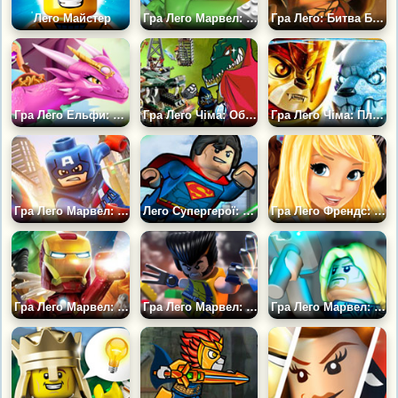
Лего Майстер
Гра Лего Марвел: Халк
Гра Лего: Битва Біля Чорних Воріт
Гра Лего Ельфи: Догляд за Драконом
Гра Лего Чіма: Оборона Замку
Гра Лего Чіма: Плем'я Бійців
Гра Лего Марвел: Капітан Америка
Лего Супергерої: Супермен
Гра Лего Френдс: Водні лижі
Гра Лего Марвел: Політ Залізної Людини
Гра Лего Марвел: Росомаха
Гра Лего Марвел: Тор