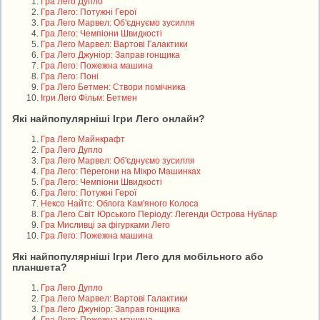
Гра Лего Дупло
Гра Лего: Потужні Герої
Гра Лего Марвел: Об'єднуємо зусилля
Гра Лего: Чемпіони Швидкості
Гра Лего Марвел: Вартові Галактики
Гра Лего Джуніор: Заправ гонщика
Гра Лего: Пожежна машина
Гра Лего: Поні
Гра Лего Бетмен: Створи помічника
Ігри Лего Фільм: Бетмен
Які найпопулярніші Ігри Лего онлайн?
Гра Лего Майнкрафт
Гра Лего Дупло
Гра Лего Марвел: Об'єднуємо зусилля
Гра Лего: Перегони на Мікро Машинках
Гра Лего: Чемпіони Швидкості
Гра Лего: Потужні Герої
Нексо Найтс: Облога Кам'яного Колоса
Гра Лего Світ Юрського Періоду: Легенди Острова Нублар
Гра Мисливці за фігурками Лего
Гра Лего: Пожежна машина
Які найпопулярніші Ігри Лего для мобільного або
планшета?
Гра Лего Дупло
Гра Лего Марвел: Вартові Галактики
Гра Лего Джуніор: Заправ гонщика