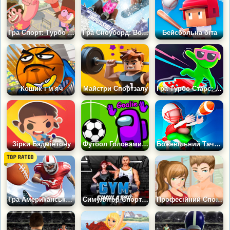
Гра Спорт: Турбо Волейбол
Гра Сноуборд: Вогонь і Лід
Бейсбольна біта
Кошик і м'яч
Майстри Спортзалу
Гра Турбо Старс: Змагальні перегони
Зірки Бадмінтону
Футбол Головами Амонг Ас
Божевільний Тачдаун
Гра Американський Футбол: Удари
Симулятор Спортзалу 2024
Професійний Спортзал