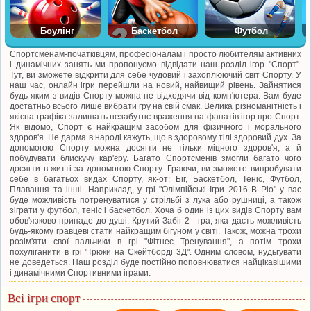
Боулінг
Баскетбол
Футбол
Спортсменам-початківцям, професіоналам і просто любителям активних
і динамічних занять ми пропонуємо відвідати наш розділ ігор "Спорт".
Тут, ви зможете відкрити для себе чудовий і захоплюючий світ Спорту. У
наш час, онлайн ігри перейшли на новий, найвищий рівень. Зайнятися
будь-яким з видів Спорту можна не відходячи від комп'ютера. Вам буде
достатньо всього лише вибрати гру на свій смак. Велика різноманітність і
якісна графіка залишать незабутнє враження на фанатів ігор про Спорт.
Як відомо, Спорт є найкращим засобом для фізичного і морального
здоров'я. Не дарма в народі кажуть, що в здоровому тілі здоровий дух. За
допомогою Спорту можна досягти не тільки міцного здоров'я, а й
побудувати блискучу кар'єру. Багато Спортсменів змогли багато чого
досягти в житті за допомогою Спорту. Граючи, ви зможете випробувати
себе в багатьох видах Спорту, як-от: Біг, Баскетбол, Теніс, Футбол,
Плавання та інші. Наприклад, у грі "Олімпійські Ігри 2016 В Ріо" у вас
буде можливість потренуватися у стрільбі з лука або рушниці, а також
зіграти у футбол, теніс і баскетбол. Хоча б один із цих видів Спорту вам
обов'язково припаде до душі. Крутий Забіг 2 - гра, яка дасть можливість
будь-якому гравцеві стати найкращим бігуном у світі. Також, можна трохи
розім'яти свої пальчики в грі "Фітнес Тренування", а потім трохи
похуліганити в грі "Трюки на Скейтборді 3Д". Одним словом, нудьгувати
не доведеться. Наш розділ буде постійно поповнюватися найцікавішими
і динамічними Спортивними іграми.
Всі ігри спорт