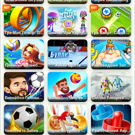
Гра Міні Гольф: Парк Юрського Періоду
Зимові Ігри Картун Нетворк
Гра Спорт: Соккер Старс
Пляжний волейбол 3Д
Хокей Буліти
Найшвидший Заплив | Ліга
Волейбол Головами 2020
Волейбол Челлендж на Двох
Снігові Гонщики на Лижах
Чемпіон із Забивання Голів
Герой Фігурного Катання
Реалістичний Аерохокей 3Д