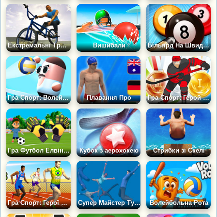
Екстремальні Трюки на БМХ
Вишибали
Більярд На Швидкість
Гра Спорт: Волейбол Пігулок
Плавання Про
Гра Спорт: Герой Хокею
Гра Футбол Елвіна: Вільний Удар
Кубок з аерохокею
Стрибки зі Скелі
Гра Спорт: Герої Спринту
Супер Майстер Турнік 3Д
Волейбольна Рота