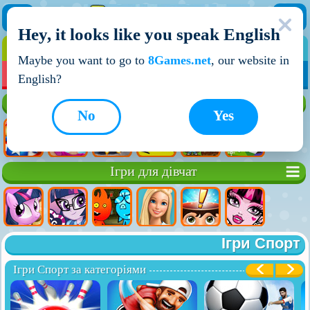
Hey, it looks like you speak English
ІГРИ
ІГРИ ДЛЯ ХЛОПЧИКІВ
Maybe you want to go to
8Games.net
, our website in
МОЇ ІГРИ
НОВІ ІГРИ
ІГРИ НА ДВОХ
English?
Кращі ігри
No
Yes
Ігри для дівчат
Ігри Спорт
Ігри Спорт за категоріями