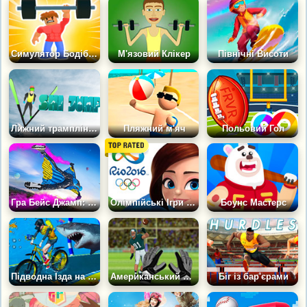
Симулятор Бодібілдингу
М'язовий Клікер
Північні Висоти
Лижний трамплін 3Д
Пляжний м'яч
Польовий Гол
Гра Бейс Джамп: Політ у Вінгсьюті
Олімпійські Ігри 2016 у Ріо
Боунс Мастерс
Підводна Їзда на Велосипеді
Американський Футбол
Біг із бар'єрами