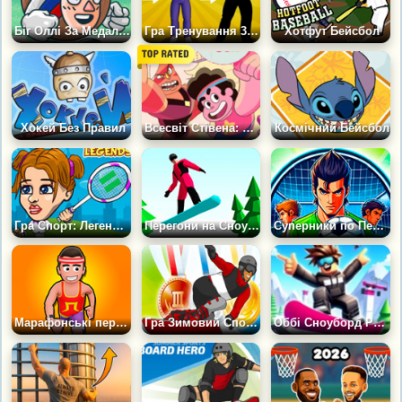
Біг Оллі За Медалями
Гра Тренування 3Д: Нарощуйте М'язи
Хотфут Бейсбол
Хокей Без Правил
Всесвіт Стівена: Пляжний волейбол
Космічний Бейсбол
Гра Спорт: Легенди Бадмінтону
Перегони на Сноубордах
Суперники по Пенальті
Марафонські перегони іо
Гра Зимовий Спорт: Герой Сноуборду
Оббі Сноуборд Рейс Паркур