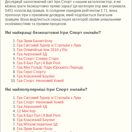
Досліджуй захоплюючий світ Ігри Спорт з нашим каталогом ігор, в які
можна грати безкоштовно прямо зараз! Ця категорія ігор вже отримала
5401 голосів від гравців. Із солідним середнім рейтингом 3.71, вона
пропонує ігри з приємним досвідом, який подобається багатьом
гравцям. Вона виділяється серед інших категорій своїми унікальними
особливостями та ігровим процесом.
Які найкращі безкоштовні Ігри Спорт онлайн?
Гра Зірки Баскетболу
Гра Світовий Турнір зі Стрільби з Лука
Гра Олімпійські Ігри 2016 у Ріо
Гра Аерохокей 3Д
Гра Спорт: Соккер Старс
Гра 8 Бал Пул | 8 Ball Pool
Гра Міні Гольф: Парк Юрського Періоду
Гра Герої Спорту
Гра Класичний Боулінг
Гра Спорт: Неоновий Хокей
Які найпопулярніші Ігри Спорт онлайн?
Гра Світовий Турнір зі Стрільби з Лука
Гра Спорт: Неоновий Хокей
Гра Аерохокей 3Д
12 Міні Ігор
Гра 8 Бал Пул | 8 Ball Pool
Гра Класичний Боулінг
Гра М'язові перегони 3Д
Гра Зірки Баскетболу