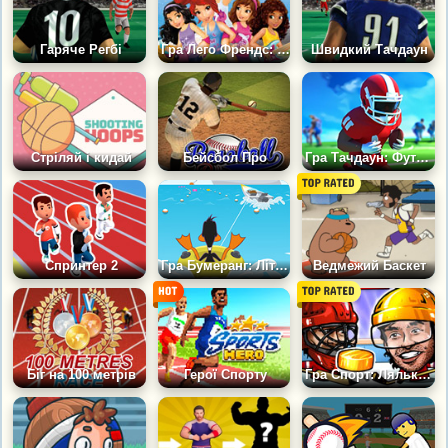
Гаряче Регбі
Гра Лего Френдс: Басейн
Швидкий Тачдаун
Стріляй і кидай
Бейсбол Про
Гра Тачдаун: Футбол Регбі
Спринтер 2
Гра Бумеранг: Літні види спорту
Ведмежий Баскет
Біг на 100 метрів
Герої Спорту
Гра Спорт: Ляльковий Хокей