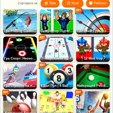
Топ
Нові
Рейтинг
Сортувати за:
Гра Fishing Clash: Спортивна Риболовля
Симулятор Підтягувань
Світовий Турнір зі Стрільби з Лука
Гра Спорт: Неоновий Хокей
Аерохокей 3Д
12 Міні Ігор
Гра Стрибки на лижах із трампліну: Випробування
8 Бал Пул | 8 Ball Pool
Найкращий Російський Більярд
Класичний Боулінг
М'язові перегони 3Д
Зірки Баскетболу