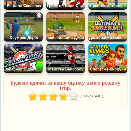
Регдолл Скелелаз
Гра Літні Види Спорту: Герой Скейтборду
Зірки Баскетболу 2026
Хоумран Дербі
Бейсбольний Джем
Досконалий Бейсбол
Запасний Відбиваючий 3
Майстер Бейсболу
Спортсмени-бігуни
Будемо вдячні за вашу оцінку цього розділу
ігор.
(Оценок 5401)