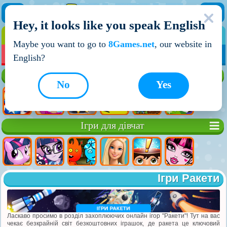
Hey, it looks like you speak English
ІГРИ
ІГРИ ДЛЯ ХЛОПЧИКІВ
Maybe you want to go to
8Games.net
, our website in
МОЇ ІГРИ
НОВІ ІГРИ
ІГРИ НА ДВОХ
English?
Кращі ігри
No
Yes
Ігри для дівчат
Ігри Ракети
Ласкаво просимо в розділ захоплюючих онлайн ігор "Ракети"! Тут на вас
чекає безкрайній світ безкоштовних іграшок, де ракета це ключовий