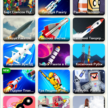
Барт Сімпсон Підриває Зомбі
Побудуй Ракету
Ракетна Головоломка
Керуй Ракетою
Ракетний Фестиваль
Ракетний Танцюрист 2
Ракетний Бум 3Д
Запуск Ракети в Космос
Космічний Рубіж
Гра Підірви Планету: Ракети
Гра Людина Ракета: Регдолл Челлендж
Гра Нубік: Ракета на Місяць