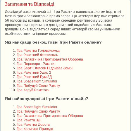
Запитання та Відповіді
Досліджуй захоплюючий світ Ігри Ракети з нашим каталогом ігор, в які
можна грати безкоштовно прямо зараз! Ця категорія ігор вже отримала
56 голосів від гравців. Із солідним середнім рейтингом 3.80, вона
пропонує ігри з приємним досвідом, який подобається багатьом
гравцям. Вона виділяється серед інших категорій своїми унікальними
особливостями та ігровим процесом.
Які найкращі безкоштовні Ігри Ракети онлайн?
Гра Ракетна Головоломка
Гра Ракетний Фестиваль
Гра Галактична Протиракетна Оборона
Гра Переворот Ракети
Гра Барт Сімпсон Підриває Зомбі
Гра Ракетний Удар 2
Гра Ракетний Бум 3Д
Гра Spaceflight Simulator
Гра Побудуй Свою Ракету
Гра Керуй Ракетою
Які найпопулярніші Ігри Ракети онлайн?
Гра Spaceflight Simulator
Гра Побудуй Свою Ракету
Гра Галактична Протиракетна Оборона
Гра Ракета 3Д
Гра Ракетна Дорога
Гра Космічна Пригода