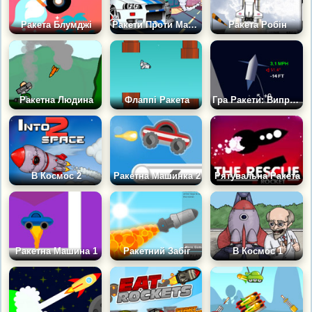
Ракета Блумджі
Ракети Проти Машини
Ракета Робін
Ракетна Людина
Флаппі Ракета
Гра Ракети: Випробування Посадки
В Космос 2
Ракетна Машинка 2
Рятувальна Ракета
Ракетна Машина 1
Ракетний Забіг
В Космос 1