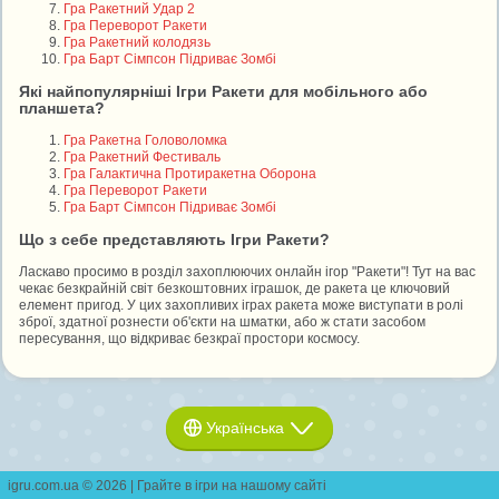
Гра Ракетний Удар 2
Гра Переворот Ракети
Гра Ракетний колодязь
Гра Барт Сімпсон Підриває Зомбі
Які найпопулярніші Ігри Ракети для мобільного або
планшета?
Гра Ракетна Головоломка
Гра Ракетний Фестиваль
Гра Галактична Протиракетна Оборона
Гра Переворот Ракети
Гра Барт Сімпсон Підриває Зомбі
Що з себе представляють Ігри Ракети?
Ласкаво просимо в розділ захоплюючих онлайн ігор "Ракети"! Тут на вас
чекає безкрайній світ безкоштовних іграшок, де ракета це ключовий
елемент пригод. У цих захопливих іграх ракета може виступати в ролі
зброї, здатної рознести об'єкти на шматки, або ж стати засобом
пересування, що відкриває безкраї простори космосу.
Українська
igru.com.ua © 2026 | Грайте в ігри на нашому сайті