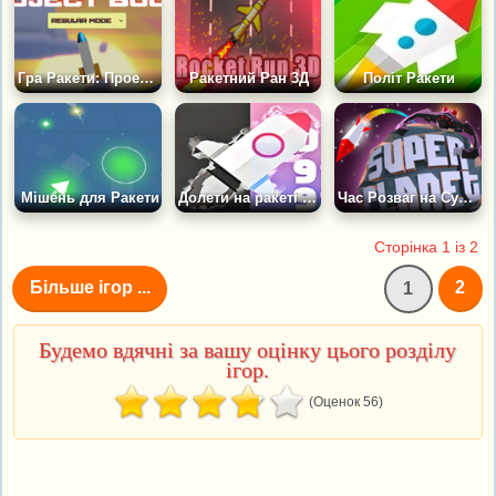
Гра Ракети: Проект Прискорення 2
Ракетний Ран 3Д
Політ Ракети
Мішень для Ракети
Долети на ракеті якнайдалі
Час Розваг на Суперпланеті
Сторінка 1 із 2
Більше ігор ...
2
1
Будемо вдячні за вашу оцінку цього розділу
ігор.
(Оценок 56)