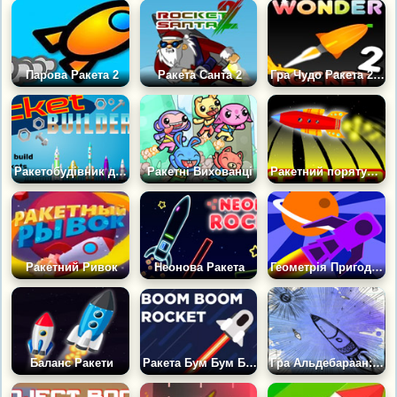
Парова Ракета 2
Ракета Санта 2
Гра Чудо Ракета 2: Геловін
Ракетобудівник для Дітей
Ракетні Вихованці
Ракетний порятунок
Ракетний Ривок
Неонова Ракета
Геометрія Пригоди Ракети
Баланс Ракети
Ракета Бум Бум Бум
Гра Альдебараан: Подорож до зірок