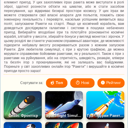
елемент пригод. У цих захопливих іграх ракета може виступати в ролі
зброї, здатної рознести об'єкти на шматки, або ж стати засобом
пересування, що відкриває безкраї простори космосу. У цих іграх ви
можете створювати свої власні апарати для польотів, покажіть свою
інженерну геніальність і перевірте, наскільки успішним виявиться ваш
політ, запускаючи Ракети на старті. Якщо це космічний корабель, вам
доведеться досліджувати галактики і системи в пошуках небачених
пригод. Вибирайте вподобані ігри та пілотуйте різноманітні космічні
кораблі, злітайте у висоти, збирайте бонуси у вигляді монеток і зірочок. У
цьому розділі ви станете учасником справжньої авантюри, де можливості
підкорити небувалу висоту розкриваються разом з кожним запуском
Ракети. Для любителів симуляції, є ігри з крутою графікою, де можна
керувати справжніми бойовими ракетами, як у реальності. Також є ігри з
ракетами на руйнування, або на спритність, швидкість, реакцію, клікери
та безліч ігор з прокачуванням, які не залишать вас байдужими.
Пориньте у світ захопливих онлайн ігор "Ракети" і вирушайте в космічні
пригоди просто зараз!
Топ
Нові
Рейтинг
Сортувати за:
Спейс Фронтієр
Spaceflight Simulator
Гра Підірви Ракету: Руйнування Планет у Космосі 3Д