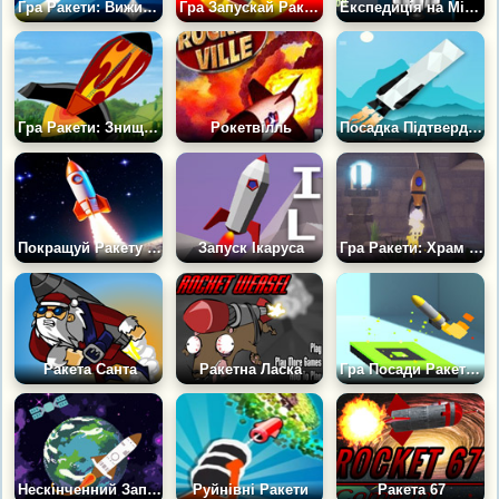
Гра Ракети: Виживання в Космосі
Гра Запускай Ракети: Клікер
Експедиція на Місяць
Гра Ракети: Знищіть Село
Рокетвілль
Посадка Підтверджена
Покращуй Ракету Клікер!
Запуск Ікаруса
Гра Ракети: Храм Сонця
Ракета Санта
Ракетна Ласка
Гра Посади Ракету: Змагайся за звання найкращого
Нескінченний Запуск
Руйнівні Ракети
Ракета 67