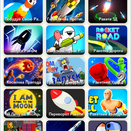
Побудуй Свою Ракету
Галактична Протиракетна Оборона
Ракета 3Д
Запуск Ракети
Ракетний Чувак РПГ
Ракетна Дорога
Космічна Пригода
Гра Том і Джеррі: Запуск Ракети
Ракетний Удар 2
Я Лечу на Місяць
Переворот Ракети
Ракетний колодязь