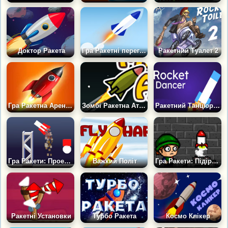
Доктор Ракета
Гра Ракетні перегони: Підкорення Неба
Ракетний Туалет 2
Гра Ракетна Арена: Запуск
Зомбі Ракетна Атака
Ракетний Танцюрист
Гра Ракети: Проект Прискорення
Важкий Політ
Гра Ракети: Підірви Нацистів
Ракетні Установки
Турбо Ракета
Космо Клікер