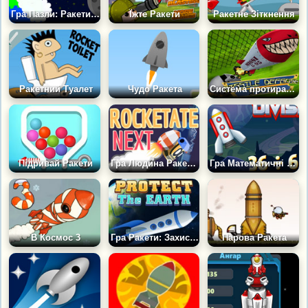
Гра Пазли: Ракети в Космосі
Їжте Ракети
Ракетне Зіткнення
Ракетний Туалет
Чудо Ракета
Система протиракетної оборони
Підривай Ракети
Гра Людина Ракета: Наступний
Гра Математичні Ракети: Ділення
В Космос 3
Гра Ракети: Захисти Землю
Парова Ракета