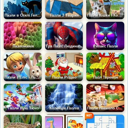
Пазли в Стилі Геловіна
Пазли З Тварин
Пазли Кішки і Кошенята
Пазломанія
Гра Пазл: Людина Павук
Релакс Пазли
Пазли з Еліс і Льюїсом
Пазли Різдво
Пазл Теремок
Пазли Луні Тюнз
Колекція Пазлів
Пазли Навколо Світу