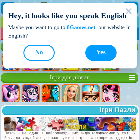
Hey, it looks like you speak English
ІГРИ
ІГРИ ДЛЯ ХЛОПЧИКІВ
Maybe you want to go to
8Games.net
, our website in
МОЇ ІГРИ
НОВІ ІГРИ
ІГРИ НА ДВОХ
English?
Кращі ігри
No
Yes
Ігри для дівчат
Ігри Пазли
Пазли - це один із найпопулярніших видів головоломок у світі. У
більшості людей асоціюється з дитячою грою, але користь від цих ігор