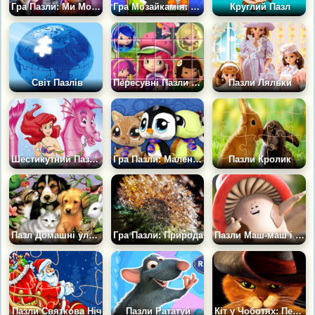
Гра Пазли: Ми Монстри 2
Гра Мозайкамія: Подорож у Світ Чарівних Пазлів
Круглий Пазл
Світ Пазлів
Пересувні Пазли з Шарлоттою
Пазли Ляльки
Шестикутний Пазл з Аріель
Гра Пазли: Маленький Зоомагазин
Пазли Кролик
Пазл Домашні улюбленці
Гра Пазли: Природа
Пазли Маш-маш і Машики
Пазли Святкова Ніч
Пазли Рататуй
Кіт у Чоботях: Перетягування