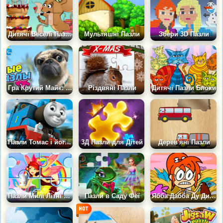
Дитячі Веселі Пазли
Мультяшні Пазли
Збери 3D Пазли
Гра Крутий Майк: Веселі Пазли
Різдвяні Пазли
Дитячі Пазли Блоки
Пазли Томас і його Друзі
3Д Пазли для Дітей
Дерев'яні Пазли
Пазли Милі Літні Феї
Пазли в Саду Феї
Ябба Дабба Ду Динозаври: Пазли