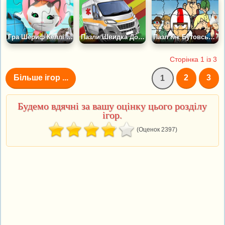
Гра Шериф Келлі та Друзі: Пазл
Пазли Швидка Допомога
Пазл Кік Бутовський і Друзі
Сторінка 1 із 3
Більше ігор ...
2
3
1
Будемо вдячні за вашу оцінку цього розділу
ігор.
(Оценок 2397)