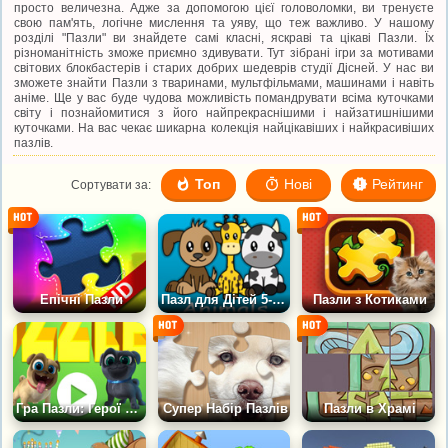
просто величезна. Адже за допомогою цієї головоломки, ви тренуєте
свою пам'ять, логічне мислення та уяву, що теж важливо. У нашому
розділі "Пазли" ви знайдете самі класні, яскраві та цікаві Пазли. Їх
різноманітність зможе приємно здивувати. Тут зібрані ігри за мотивами
світових блокбастерів і старих добрих шедеврів студії Дісней. У нас ви
зможете знайти Пазли з тваринами, мультфільмами, машинами і навіть
аніме. Ще у вас буде чудова можливість помандрувати всіма куточками
світу і познайомитися з його найпрекраснішими і найзатишнішими
куточками. На вас чекає шикарна колекція найцікавіших і найкрасивіших
пазлів.
Топ
Нові
Рейтинг
Сортувати за:
Епічні Пазли
Пазл для Дітей 5-6 років
Пазли з Котиками
Гра Пазли: Герої Дісней
Супер Набір Пазлів
Пазли в Храмі