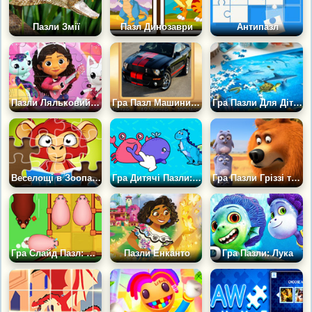
Пазли Змії
Пазл Динозаври
Антипазл
Пазли Ляльковий Будиночок Габбі
Гра Пазл Машини: Мустанг
Гра Пазли Для Дітей: Море й Океан
Веселощі в Зоопарку
Гра Дитячі Пазли: Знайди Силует
Гра Пазли Гріззі та Леммінги: Світовий Тур
Гра Слайд Пазл: Рух Поросятка
Пазли Енканто
Гра Пазли: Лука