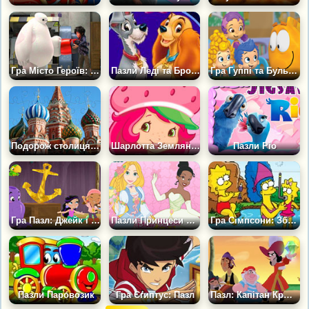
Гра Місто Героїв: Пазл
Пазли Леді та Бродяга
Гра Гуппі та Бульбашки: Плитки
Подорож столицями
Шарлотта Землян. Пазли
Пазли Ріо
Гра Пазл: Джейк і Його Друзі
Пазли Принцеси Діснея
Гра Сімпсони: Збери Картинку
Пазли Паровозик
Гра Єгиптус: Пазл
Пазл: Капітан Крюк і Алмаз Нетландії