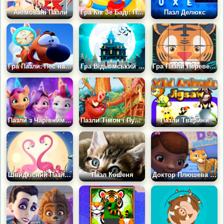
Анімовані Пазли
Гра Кік Зе Баді: Пазли
Пазл Делюкс
Гра Пазли: Пес на прізвисько Пет
Гра Відьомський Будиночок: Пазли на Геловін
Гра Пазли Перевертні: Тварини
Пазли з Чарівними Поні
Пазли Тімон і Пумба
Пазли Тварини
Швидкісний Пазл Зоопарк
Пазл Кошеня
Доктор Плюшева і Ріта