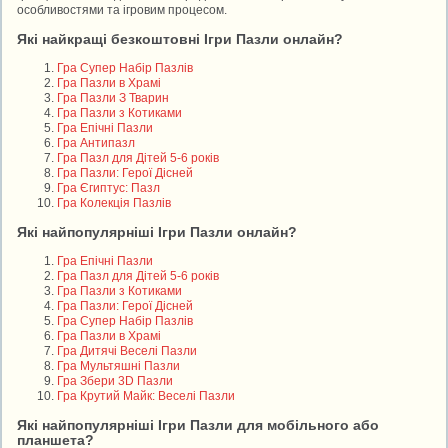
особливостями та ігровим процесом.
Які найкращі безкоштовні Ігри Пазли онлайн?
Гра Супер Набір Пазлів
Гра Пазли в Храмі
Гра Пазли З Тварин
Гра Пазли з Котиками
Гра Епічні Пазли
Гра Антипазл
Гра Пазл для Дітей 5-6 років
Гра Пазли: Герої Дісней
Гра Єгиптус: Пазл
Гра Колекція Пазлів
Які найпопулярніші Ігри Пазли онлайн?
Гра Епічні Пазли
Гра Пазл для Дітей 5-6 років
Гра Пазли з Котиками
Гра Пазли: Герої Дісней
Гра Супер Набір Пазлів
Гра Пазли в Храмі
Гра Дитячі Веселі Пазли
Гра Мультяшні Пазли
Гра Збери 3D Пазли
Гра Крутий Майк: Веселі Пазли
Які найпопулярніші Ігри Пазли для мобільного або
планшета?