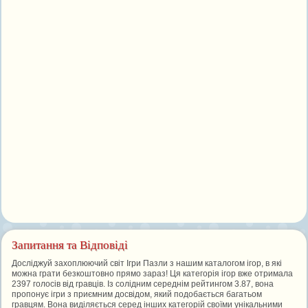
Запитання та Відповіді
Досліджуй захоплюючий світ Ігри Пазли з нашим каталогом ігор, в які
можна грати безкоштовно прямо зараз! Ця категорія ігор вже отримала
2397 голосів від гравців. Із солідним середнім рейтингом 3.87, вона
пропонує ігри з приємним досвідом, який подобається багатьом
гравцям. Вона виділяється серед інших категорій своїми унікальними