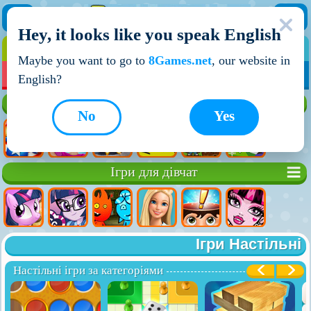
Hey, it looks like you speak English
ІГРИ
ІГРИ ДЛЯ ХЛОПЧИКІВ
Maybe you want to go to
8Games.net
, our website in
МОЇ ІГРИ
НОВІ ІГРИ
ІГРИ НА ДВОХ
English?
Кращі ігри
No
Yes
Ігри для дівчат
Ігри Настільні
Настільні ігри за категоріями