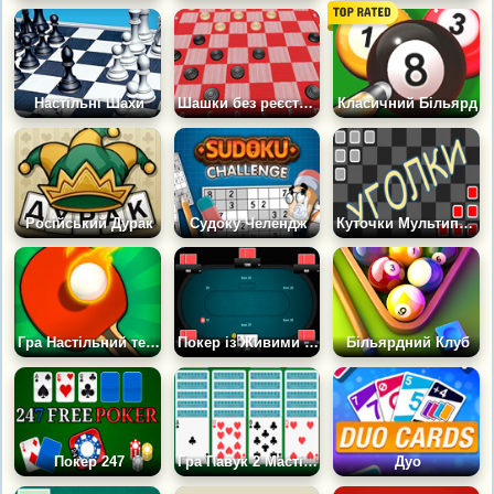
Настільні Шахи
Шашки без реєстрації 3Д
Класичний Більярд
Російський Дурак
Судоку Челендж
Куточки Мультиплеєр
Гра Настільний теніс: Виклик
Покер із Живими Людьми
Більярдний Клуб
Покер 247
Гра Павук 2 Масті: Гість
Дуо