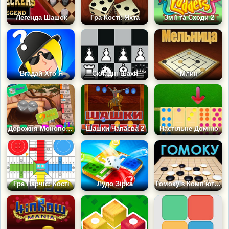
Легенда Шашок
Гра Кості: Яхта
Змії та Сходи 2
Вгадай Хто Я
Складні Шахи
Млин
Дорожня Монополія
Шашки Чапаєва 2
Настільне Доміно
Гра Парчіс: Кості
Лудо Зірка
Гомоку з Комп'ютером