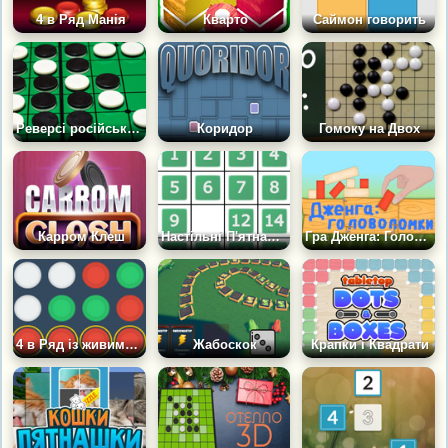
4 в Ряд Манія
Кварто
Саймон говорить
Реверсі російською
Коридор
Гомоку на Двох
Карром Клеш
Настільні П'ятнашки
Гра Дженга: Головоломка
4 в Ряд із живими людьми
Жабоскок
Крапки і Квадрати