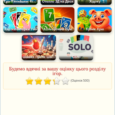
Гра П'ятнашки: Кішки
Отелло 3Д на Двох
Хідоку
Картка Вечірки Уно
Кольоровий Бум
Кубик Хрю
Шашки Проти Шахів
Соло
Будемо вдячні за вашу оцінку цього розділу
ігор.
(Оценок 500)