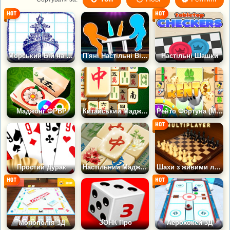
Морський Бій на папері
П'яні Настільні Війни
Настільні Шашки
Маджонг ФРВР
Китайський Маджонг
Ренто Фортуна (Монополія)
Простий Дурак
Настільний Маджонг
Шахи з живими людьми
Монополія 3Д
ЗОНК Про
Аерохокей 3Д