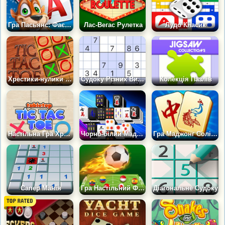
Гра Пасьянс: Фаєрвей
Лас-Вегас Рулетка
Лудо Класик
Хрестики-нулики на столі
Судоку Різних Видів із підказками
Колекція Пазлів
Настільна Гра Хрестики-Нолики
Чорно-білий Маджонг 2
Гра Маджонг Солітер: Село
Сапер Манія
Гра Настільний Футбол: Шапки
Діагональне Судоку