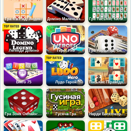
Гра 4 в Ряд: Яндекс
Доміно Маленька Арфа
Гра Пасьянс Килимок: Паганіні
Легенди Доміно
Герої Уно
Гра Нарди 3Д: Справжні Кості
Бінго 75
Лудо Герой
Пасьянс Піраміда Троя
Гра Зонк Онлайн: Покер на кубиках
Гусяча Гра
Нарди Багатокористувацькі