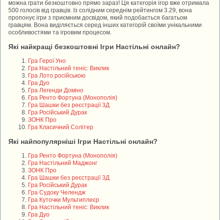
можна грати безкоштовно прямо зараз! Ця категорія ігор вже отримала
500 голосів від гравців. Із солідним середнім рейтингом 3.29, вона
пропонує ігри з приємним досвідом, який подобається багатьом
гравцям. Вона виділяється серед інших категорій своїми унікальними
особливостями та ігровим процесом.
Які найкращі безкоштовні Ігри Настільні онлайн?
Гра Герої Уно
Гра Настільний теніс: Виклик
Гра Лото російською
Гра Дуо
Гра Легенди Доміно
Гра Ренто Фортуна (Монополія)
Гра Шашки без реєстрації 3Д
Гра Російський Дурак
ЗОНК Про
Гра Класичний Солітер
Які найпопулярніші Ігри Настільні онлайн?
Гра Ренто Фортуна (Монополія)
Гра Настільний Маджонг
ЗОНК Про
Гра Шашки без реєстрації 3Д
Гра Російський Дурак
Гра Судоку Челендж
Гра Куточки Мультиплеєр
Гра Настільний теніс: Виклик
Гра Дуо