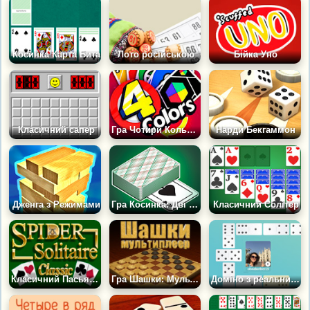
Косинка Карта Бита
Лото російською
Бійка Уно
Класичний сапер
Гра Чотири Кольори: Світове Турне
Нарди Бекгаммон
Дженга з Режимами
Гра Косинка: Дві Колоди
Класичний Солітер
Класичний Пасьянс Павук
Гра Шашки: Мультиплеєр
Доміно з реальними людьми