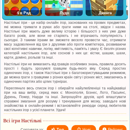
4 в Ряд
Лудо
Дженга
Настільні ігри - це набір онлайн ігор, заснованих на ігрових предметах,
які можна тримати в руках або грати ними на столі, звідси і назва.
Настільні ігри мають дуже велику історію і більшості з них уже дуже
багато років, але вони не старіють і не втрачають популярність і
сьогодні. З такими іграми ви зможете весело провести час, отримати
масу задоволення від гри з друзями або проти комп'ютера, розвиваючи
свої когнітивні навички, логіку, кмітливість, пам'ять і увагу. Є безліч різних
категорій настільних ігор, але соснові з них це: кістки, шашки, шахи,
карти, доміно, рольові та інші.
Настільні ігри не вимагають від гравців особливих знань, правила досить
прості і будуть зрозумілі гравцям будь-якого віку. Серед простих
одиночних ігор, є також Настільні ігри з багатокористувацьким режимом,
де можна грати з гравцями з різних країн світу і різних міст, змагаючись в
одиночних партіях або цілих турнірах.
Перегляньте весь список ігор і обирайте найулюбленіші та найцікавіші
ігри на ваш вибір, серед яких є: Монополія, Бізнес, Лото, Пасьянс,
Дурень, Покер, Нарди та інші. Запрошуйте друзів, щоб влаштувати
справжні змагання для розуму і тренування для мозку, заводьте нові
знайомства в онлайн-режимі і встановлюйте рекорди серед любителів
настільних ігор з усієї планети. Удачі!
Всі ігри Настільні
Топ
Нові
Рейтинг
Сортувати за: