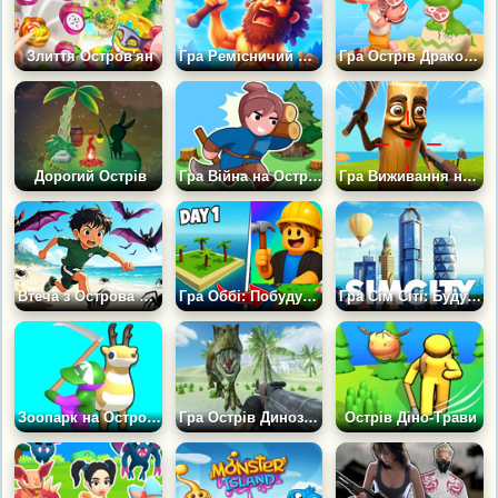
Злиття Остров'ян
Гра Ремісничий Острів: Шахта Виживання
Гра Острів Дракона: Idle 3Д
Дорогий Острів
Гра Війна на Острові: Пісочниця
Гра Виживання на Острові: Захист Від Акул
Втеча з Острова Монстрів
Гра Оббі: Побудуй Острів
Гра Сім Сіті: Будувати Місто Плюс Острови
Зоопарк на Острові 2
Гра Острів Динозаврів: Буйство
Острів Діно-Трави