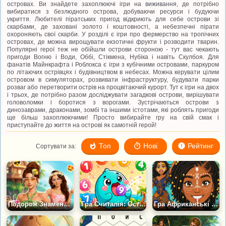
островах. Ви знайдете захоплюючі ігри на виживання, де потрібно
вибиратися з безлюдного острова, добуваючи ресурси і будуючи
укриття. Любителі піратських пригод відкриють для себе острови зі
скарбами, де заховані золото і коштовності, а небезпечні пірати
охороняють свої скарби. У розділі є ігри про фермерство на тропічних
островах, де можна вирощувати екзотичні фрукти і розводити тварин.
Популярні герої теж не обійшли острови стороною - тут вас чекають
пригоди Вогню і Води, Оббі, Стікмена, Нубіка і навіть Скулбоя. Для
фанатів Майнкрафта і Роблокса є ігри з кубічними островами, паркуром
по літаючих острівцях і будівництвом в небесах. Можна керувати цілим
островом в симуляторах, розвивати інфраструктуру, будувати парки
розваг або перетворити острів на процвітаючий курорт. Тут є ігри на двох
і трьох, де потрібно разом досліджувати загадкові острови, вирішувати
головоломки і боротися з ворогами. Зустрічаються острови з
динозаврами, драконами, зомбі та іншими істотами, які роблять пригоди
ще більш захоплюючими! Просто вибирайте гру на свій смак і
приступайте до життя на острові як самотній герой!
Топ
Нові
Рейтинг
Сортувати за:
Подорож Знаменитостей на Гавайські Острови
Гра Считалія: Острів Рахунку
Гра Африканські Принцеси: Острів Стилю