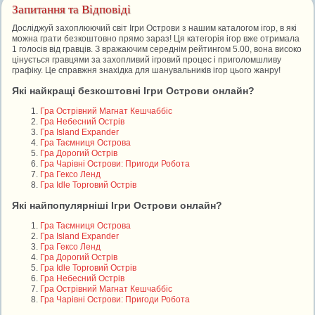
Запитання та Відповіді
Досліджуй захоплюючий світ Ігри Острови з нашим каталогом ігор, в які
можна грати безкоштовно прямо зараз! Ця категорія ігор вже отримала
1 голосів від гравців. З вражаючим середнім рейтингом 5.00, вона високо
цінується гравцями за захопливий ігровий процес і приголомшливу
графіку. Це справжня знахідка для шанувальників ігор цього жанру!
Які найкращі безкоштовні Ігри Острови онлайн?
Гра Острівний Магнат Кешчаббіс
Гра Небесний Острів
Гра Island Expander
Гра Таємниця Острова
Гра Дорогий Острів
Гра Чарівні Острови: Пригоди Робота
Гра Гексо Ленд
Гра Idle Торговий Острів
Які найпопулярніші Ігри Острови онлайн?
Гра Таємниця Острова
Гра Island Expander
Гра Гексо Ленд
Гра Дорогий Острів
Гра Idle Торговий Острів
Гра Небесний Острів
Гра Острівний Магнат Кешчаббіс
Гра Чарівні Острови: Пригоди Робота