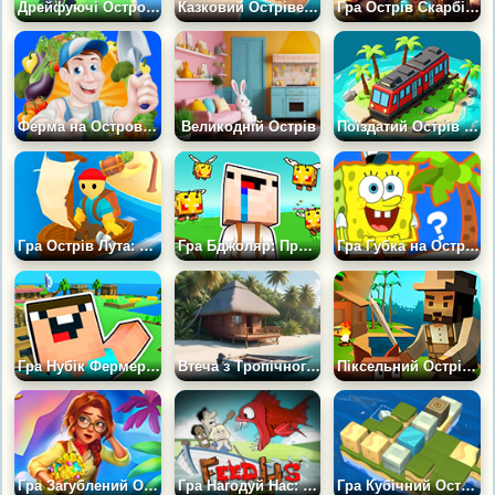
Дрейфуючі Острови
Казковий Острівець
Гра Острів Скарбів: Головоломка
Ферма на Острові 3Д
Великодній Острів
Поїздатий Острів Щастя
Гра Острів Лута: Копач Скарбів
Гра Бджоляр: Пригоди на Острові
Гра Губка на Острові: Новий Дім
Гра Нубік Фермер 3д: Прокачай Свій Острів
Втеча з Тропічного Острова
Піксельний Острів Виживання
Гра Загублений Острів: Ферма
Гра Нагодуй Нас: Загублений Острів
Гра Кубічний Острів: АСМР Релакс Головоломка