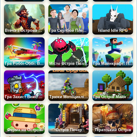
Втеча з Острова Скарбів
Гра Скулбой Плейграунд: Будуй на Острові
Island Idle RPG
Гра Роббі-Оббі: Втеча з Острова
Місто Острів Пісочниця
Гра Майнкрафт: Паркур по Островах
Гра Захист Вежі: Світ Літаючих Островів
Трюки Мотоциклів на Острові
Гра Острів Майн 3D: Крафт і Виживання
Ферма на Острові
Острів Печер
Піратський Острів