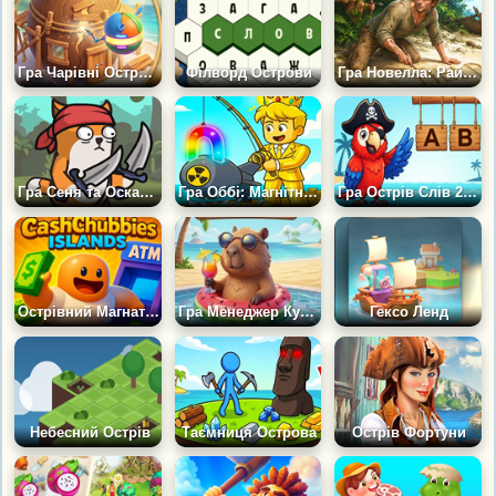
Гра Чарівні Острови: Пригоди Робота
Філворд Острови
Гра Новелла: Райське Місце
Гра Сеня та Оскар: Піратський Острів
Гра Оббі: Магнітна Риболовля: Острівний Магнат
Гра Острів Слів 2026: Вивчаємо Англійську
Острівний Магнат Кешчаббіс
Гра Менеджер Курорту: Острів Капібар
Гексо Ленд
Небесний Острів
Таємниця Острова
Острів Фортуни