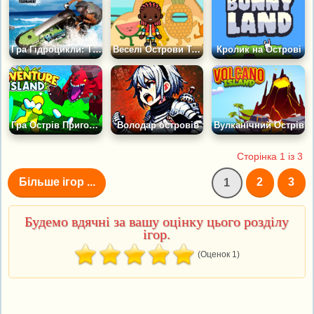
Гра Гідроцикли: Турнір на Острові
Веселі Острови Тока Бока
Кролик на Острові
Гра Острів Пригод: Драконячий Безлад
Володар островів
Вулканічний Острів
Сторінка 1 із 3
Більше ігор ...
2
3
1
Будемо вдячні за вашу оцінку цього розділу
ігор.
(Оценок 1)