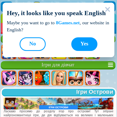
Hey, it looks like you speak English
ІГРИ
ІГРИ ДЛЯ ХЛОПЧИКІВ
Maybe you want to go to
8Games.net
, our website in
МОЇ ІГРИ
НОВІ ІГРИ
ІГРИ НА ДВОХ
English?
Кращі ігри
No
Yes
Ігри для дівчат
Ігри Острови
Ласкаво просимо до розділу ігор про острови! Тут зібрані
найрізноманітніші ігри, де дія відбувається на великих і маленьких