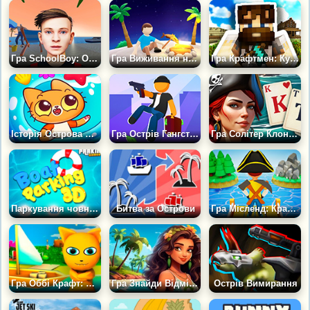
Гра SchoolBoy: Острів
Гра Виживання на Острові: Врятуйте Решту Людей
Гра Крафтмен: Кубічний Острів
Історія Острова Мур
Гра Острів Гангстерів: Місто Криміналу
Гра Солітер Клондайк: Острів скарбів
Паркування човна на островах
Битва за Острови
Гра Місленд: Крафт і Будівництво
Гра Оббі Крафт: Втеча з Острова!
Гра Знайди Відмінності: Райський Острів
Острів Вимирання