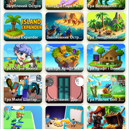
Загублений Острів
Побудуй Парк Розваг на Острові
Гра Виживання: Острови Динозаврів
Island Expander
Завойовник Островів
Гра Занедбаний Острів: Виживання
Гра Острів Виживання: EVO
Гра Куб Крафт Майн: Величезний Острів
Гра Крафт і Виживання: Небесний Острів
Гра Майн Шахтарські Острови: Скайблок Село
Гра Стікмен: Двері та Острів
Гра Равлик Боб 3: Незаселений Острів