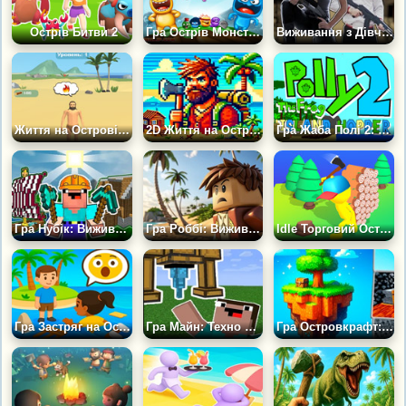
Острів Битви 2
Гра Острів Монстрів: Кидай Міни
Виживання з Дівчиною на Острові
Життя на Острові за Рівнями
2D Життя на Острові
Гра Жаба Полі 2: Стрибки по Островах
Гра Нубік: Виживання на Острові
Гра Роббі: Виживання на Острові
Idle Торговий Острів
Гра Застряг на Острові Тайкун: Крафт і Виживання
Гра Майн: Техно Острови 3Д
Гра Островкрафт: Виживання Нубіка