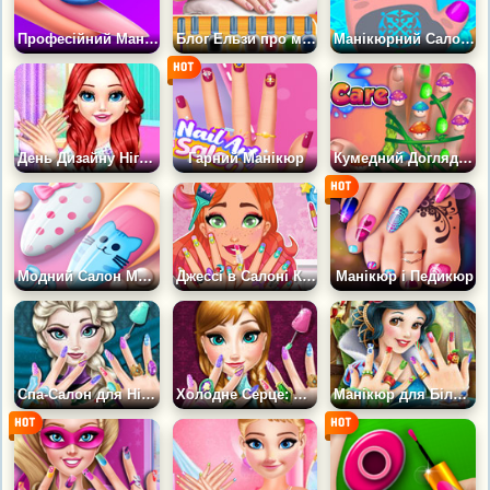
Професійний Манікюр для Принцес
Блог Ельзи про модний дизайн нігтів
Манікюрний Салон для тварин
День Дизайну Нігтів Принцеси
Гарний Манікюр
Кумедний Догляд за Нігтями
Модний Салон Манікюру
Джессі в Салоні Краси
Манікюр і Педикюр
Спа-Салон для Нігтів Ельзи
Холодне Серце: Манікюр Анни
Манікюр для Білосніжки