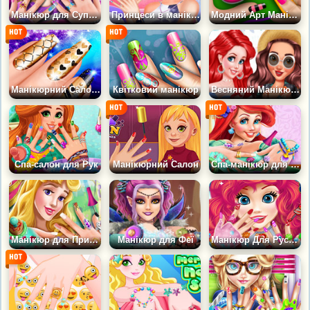
Манікюр для Супер Барбі
Принцеси в манікюрному салоні
Модний Арт Манікюр
Манікюрний Салон для дівчаток
Квітковий манікюр
Весняний Манікюр Принцес
Спа-салон для Рук
Манікюрний Салон
Спа-манікюр для Аріель
Манікюр для Принцеси Аврори
Манікюр для Феї
Манікюр Для Русалки