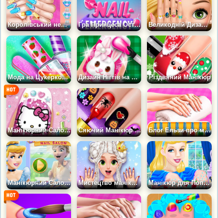
Королівський нейл-арт Своїми Руками
Гра Принцеса Острова: Невідкладна допомога нігтям
Великодній Дизайн Нігтів
Мода на Цукерковий Манікюр
Дизайн Нігтів на Великдень
Різдвяний Манікюр
Манікюрний Салон Хеллоу Кітті
Сяючий Манікюр на Геловін
Блог Ельзи про модне мистецтво нігтів
Манікюрний Салон Принцеси
Мистецтво манікюру
Манікюр для Попелюшки