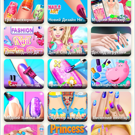
Гра Манікюрний Салон: Усі Сезони
Новий Дизайн Нігтів
Модний Манікюрний Салон
День Модного Дизайну Нігтів
Дейзі Спа для Нігтів
Догляд за руками для Випускного Вечора
Салон Нігтів 3Д
Принцеса в Салоні макіяжу для нігтів
Манікюрний Салон Бегемота
Модний Макіяж Манікюрний Салон
Педикюр на пальцях ніг
Весняний нейл-арт