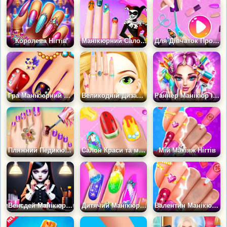
Королева Нігтів
Манікюрний Салон Супергерой
Для Дівчаток Про Манікюрний Салон
Гра Манікюрний Салон: Педикюр
Великодній Дизайн Нігтів 2
Раннер Манікюр і Нігті
Пляжний Педикюр для найкращих друзів
Салон Краси та манікюру для дівчаток
Мій Макіяж Нігтів
Венсдей Манікюрний Салон
Дитячий Манікюрний Салон
Валентин Манікюрний Салон