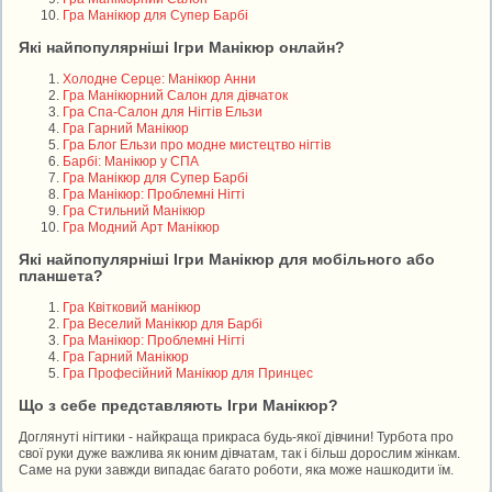
Гра Манікюр для Супер Барбі
Які найпопулярніші Ігри Манікюр онлайн?
Холодне Серце: Манікюр Анни
Гра Манікюрний Салон для дівчаток
Гра Спа-Салон для Нігтів Ельзи
Гра Гарний Манікюр
Гра Блог Ельзи про модне мистецтво нігтів
Барбі: Манікюр у СПА
Гра Манікюр для Супер Барбі
Гра Манікюр: Проблемні Нігті
Гра Стильний Манікюр
Гра Модний Арт Манікюр
Які найпопулярніші Ігри Манікюр для мобільного або
планшета?
Гра Квітковий манікюр
Гра Веселий Манікюр для Барбі
Гра Манікюр: Проблемні Нігті
Гра Гарний Манікюр
Гра Професійний Манікюр для Принцес
Що з себе представляють Ігри Манікюр?
Доглянуті нігтики - найкраща прикраса будь-якої дівчини! Турбота про
свої руки дуже важлива як юним дівчатам, так і більш дорослим жінкам.
Саме на руки завжди випадає багато роботи, яка може нашкодити їм.