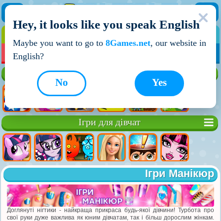
Hey, it looks like you speak English
ІГРИ
ІГРИ ДЛЯ ХЛОПЧИКІВ
Maybe you want to go to
8Games.net
, our website in
МОЇ ІГРИ
НОВІ ІГРИ
ІГРИ НА ДВОХ
English?
Кращі ігри
No
Yes
Ігри для дівчат
Ігри Манікюр
Доглянуті нігтики - найкраща прикраса будь-якої дівчини! Турбота про
свої руки дуже важлива як юним дівчатам, так і більш дорослим жінкам.