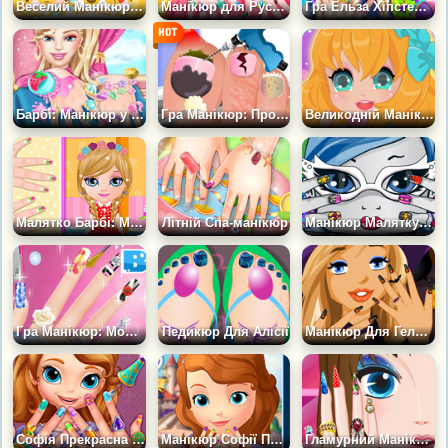
Веселий Манікюр для Барбі
Манікюр для Русалочки
Гра Ельза Хіпстер: Манікюр
Барбі: Манікюр у СПА
Гра Манікюр: Проблемні Нігті
Великодній Манікюр Малятку
Малятко Барбі: Манікюр Каваї
Літній Спа-манікюр
Манікюр Малятку Гулії
Гра Манікюр: Модні Нігті
Педикюр Для Алісії
Манікюр Для Геловіна
Софія Прекрасна - Салон Для Нігтів
Манікюр Софії Прекрасної
Гламурний Манікюр