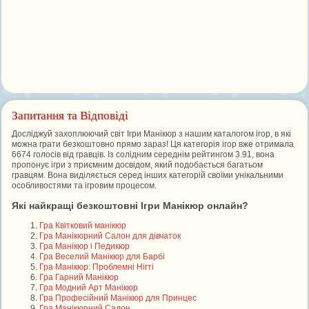
Запитання та Відповіді
Досліджуй захоплюючий світ Ігри Манікюр з нашим каталогом ігор, в які
можна грати безкоштовно прямо зараз! Ця категорія ігор вже отримала
6674 голосів від гравців. Із солідним середнім рейтингом 3.91, вона
пропонує ігри з приємним досвідом, який подобається багатьом
гравцям. Вона виділяється серед інших категорій своїми унікальними
особливостями та ігровим процесом.
Які найкращі безкоштовні Ігри Манікюр онлайн?
Гра Квітковий манікюр
Гра Манікюрний Салон для дівчаток
Гра Манікюр і Педикюр
Гра Веселий Манікюр для Барбі
Гра Манікюр: Проблемні Нігті
Гра Гарний Манікюр
Гра Модний Арт Манікюр
Гра Професійний Манікюр для Принцес
Гра Манікюрний Салон