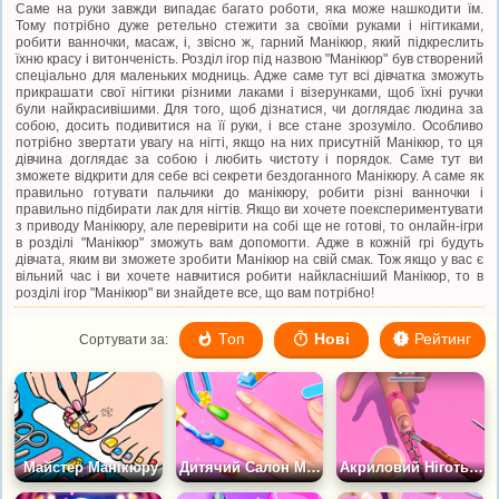
Саме на руки завжди випадає багато роботи, яка може нашкодити їм.
Тому потрібно дуже ретельно стежити за своїми руками і нігтиками,
робити ванночки, масаж, і, звісно ж, гарний Манікюр, який підкреслить
їхню красу і витонченість. Розділ ігор під назвою "Манікюр" був створений
спеціально для маленьких модниць. Адже саме тут всі дівчатка зможуть
прикрашати свої нігтики різними лаками і візерунками, щоб їхні ручки
були найкрасивішими. Для того, щоб дізнатися, чи доглядає людина за
собою, досить подивитися на її руки, і все стане зрозуміло. Особливо
потрібно звертати увагу на нігті, якщо на них присутній Манікюр, то ця
дівчина доглядає за собою і любить чистоту і порядок. Саме тут ви
зможете відкрити для себе всі секрети бездоганного Манікюру. А саме як
правильно готувати пальчики до манікюру, робити різні ванночки і
правильно підбирати лак для нігтів. Якщо ви хочете поекспериментувати
з приводу Манікюру, але перевірити на собі ще не готові, то онлайн-ігри
в розділі "Манікюр" зможуть вам допомогти. Адже в кожній грі будуть
дівчата, яким ви зможете зробити Манікюр на свій смак. Тож якщо у вас є
вільний час і ви хочете навчитися робити найкласніший Манікюр, то в
розділі ігор "Манікюр" ви знайдете все, що вам потрібно!
Топ
Нові
Рейтинг
Сортувати за:
Майстер Манікюру
Дитячий Салон Манікюру
Акриловий Ніготь 3Д