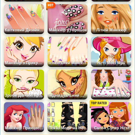
Квітковий Дизайн Нігтів
Манікюр у Горошок
Літній Манікюр
Манікюр з Прикрасами
Іспанський Манікюр і Педикюр
Нігті Моєї Мрії
Зроби Дівчині Красиві Нігті
Індивідуальний Манікюрний Салон
Стильний Манікюр
Манікюр Принцеси Аріель
Показ Моди на Ногах
Салон Супер Нігті