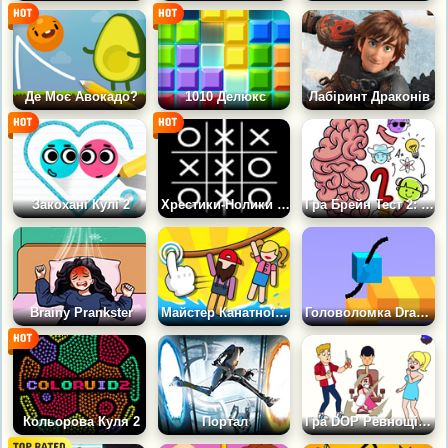
Де Моє Авокадо?
1010 Делюкс
Лабіринт Драконів
Закохані Кулі 2
Хрестики-Нолики з Комп'ютером
Гра Брейн Тест 2: Хитрі Розповіді та Головоломки
Brainy Prankster
Майстер Канатної Дороги
Головоломка Draw Climber
Кольорова Куля 2
Портал
Гра DOP Ревнощі та слабкість: Не зітри зайве