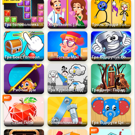
Гра Головоломка: Блоки Коштовностей
Хоумскейпс | Homescapes
Троль Злодій Головоломка Стікмена
Гра Бокс Головоломка: Обертай кільця
Готель Мрії
Гра Відкручуй Болти: Прикручуй Гайки
Рибчин Дім
Гра Куукіємі: Подумайте над Цим
Гра Двері: Парадокс
Лав Поле
Головоломка з гвинтами
Гра Відкрути Це: Головоломка