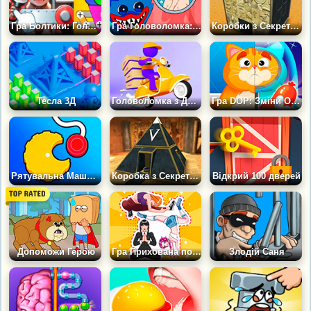
Гра Болтики: Головоломка для Дорослих
Гра Головоломка: Майстер Зміщення
Коробки з Секретом 3Д
Тесла 3Д
Головоломка з Доставкою
Гра DOP: Зміни Одну Деталь
Рятувальна Машина
Коробка з Секретом 2
Відкрий 100 дверей
Допоможи Герою
Гра Прихована поза: Хитрий Пазл
Злодій Саня