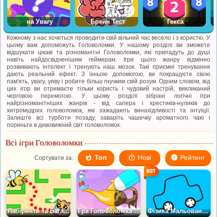
на Увагу
Брейн Тест
Гекса
Кожному з нас хочеться проводити свій вільний час весело і з користю. У
цьому вам допоможуть Головоломки. У нашому розділі ви зможете
відшукати цікаві та різноманітні Головоломки, які припадуть до душі
навіть найдосвідченішим геймерам. Ігри цього жанру відмінно
розвивають інтелект і тренують наш мозок. Такі приємні тренування
дають реальний ефект. З їхньою допомогою, ви покращуєте свою
пам'ять, увагу, уяву і робите більш гнучким свій розум. Одним словом, від
цих ігор ви отримаєте тільки користь і чудовий настрій, викликаний
черговою перемогою. У цьому розділі зібрані логічні ігри
найрізноманітніших жанрів - від сапера і хрестиків-нуликів до
хитромудрих головоломок, які зажадають винахідливості та інтуїції.
Залиште всі турботи позаду, заваріть чашечку ароматного чаю і
пориньте в дивовижний світ головоломок.
Всі ігри Головоломки
Топ
Нові
Рейтинг
Сортувати за:
Лабіринти та Багато Іншого
Гра Головоломка DOP: Видалити одну частину
Фізика Мальованих Машин