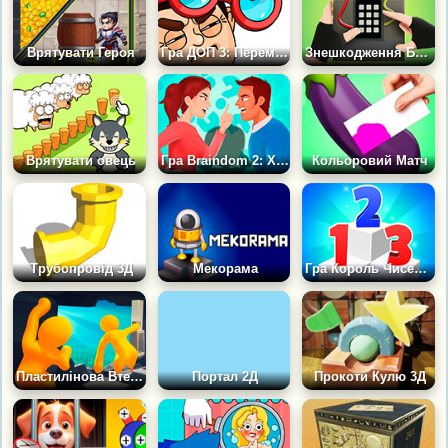
Врятувати Героя
Гра ДОП 3: Перемісти Одну Частину
Знешкодження Бомби
Врятувати овець
Гра Braindom 2: Хто Бреше?
Кольоровий Матч
Трубопровід 3Д
Мекорама
Гра Король Чисел: Майстер Головоломок
Пластилінова Втеча з в'язниці
Портал 2Д
Прокоти Кулю 3Д