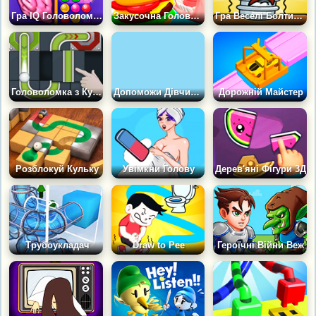
Гра IQ Головоломка: Прокачай Мозок
Закусочна Головоломка
Гра Веселі Болтики: Пригода Починається
Головоломка з Кулькою
Допоможи Дівчині Врятувати Принца
Дорожній Майстер
Розблокуй Кульку
Увімкни Голову
Дерев'яні Фігури 3Д
Трубоукладач
Draw to Pee
Героїчні Війни Веж