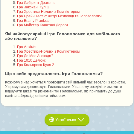
Гра Лабіринт Драконів
Гра Закохані Кулі 2
Гра Хрестики-Нолики з Комп'ютером
Гра Брейн Тест 2: Хитрі Розповіді та Головоломки
Гра Brainy Prankster
Гра Майстер Канатної Дороги
Які найпопулярніші Ігри Головоломки для мобільного
або планшета?
Гра Алхімія
Гра Хрестики-Нолики з Комп'ютером
Гра Де Моє Авокадо?
Гра 1010 Делюкс
Гра Кольорова Куля 2
Що з себе представляють Ігри Головоломки?
Кожному з нас хочеться проводити свій вільний час весело і з користю.
У цьому вам допоможуть Головоломки. У нашому розділі ви зможете
відшукати цікаві та різноманітні Головоломки, які припадуть до душі
навіть найдосвідченішим геймерам.
Українська