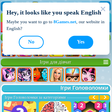
Hey, it looks like you speak English
ІГРИ
ІГРИ ДЛЯ ХЛОПЧИКІВ
Maybe you want to go to
8Games.net
, our website in
МОЇ ІГРИ
НОВІ ІГРИ
ІГРИ НА ДВОХ
English?
Кращі ігри
No
Yes
Ігри для дівчат
Ігри Головоломки
Ігри Головоломки за категоріями