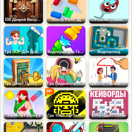
100 Дверей Випробування
Колор Ролл 3Д
Розбий Стакан
Гра DOP Для Дорослих: Зітри, домалюй, знайди
Водопровідна Головоломка
Водопровід
Гра Двері: Пробудження
Гра Видалення Головоломка: Зітри Одну Частину
Гра DOP Таємне Кохання: Ребуси та Головоломки
Увімкни Голову 2
Гра Томб оф Зе Маск: Кольори
Кейворди Онлайн