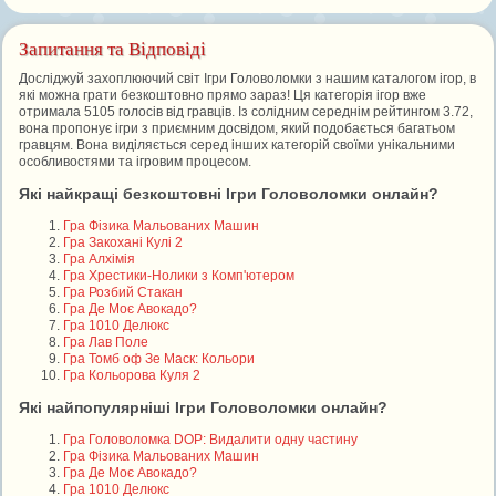
Запитання та Відповіді
Досліджуй захоплюючий світ Ігри Головоломки з нашим каталогом ігор, в
які можна грати безкоштовно прямо зараз! Ця категорія ігор вже
отримала 5105 голосів від гравців. Із солідним середнім рейтингом 3.72,
вона пропонує ігри з приємним досвідом, який подобається багатьом
гравцям. Вона виділяється серед інших категорій своїми унікальними
особливостями та ігровим процесом.
Які найкращі безкоштовні Ігри Головоломки онлайн?
Гра Фізика Мальованих Машин
Гра Закохані Кулі 2
Гра Алхімія
Гра Хрестики-Нолики з Комп'ютером
Гра Розбий Стакан
Гра Де Моє Авокадо?
Гра 1010 Делюкс
Гра Лав Поле
Гра Томб оф Зе Маск: Кольори
Гра Кольорова Куля 2
Які найпопулярніші Ігри Головоломки онлайн?
Гра Головоломка DOP: Видалити одну частину
Гра Фізика Мальованих Машин
Гра Де Моє Авокадо?
Гра 1010 Делюкс