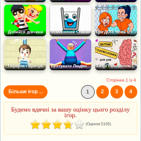
Добийся дівчини
Усміхнений Стакан
Гра ДОП: Нова Історія
Переріж і Врятуй
Врятувати Людину Сосиску
Хитрі Головоломки Для Розуму
Сторінка 1 із 4
Більше ігор ...
2
3
4
1
Будемо вдячні за вашу оцінку цього розділу
ігор.
(Оценок 5105)