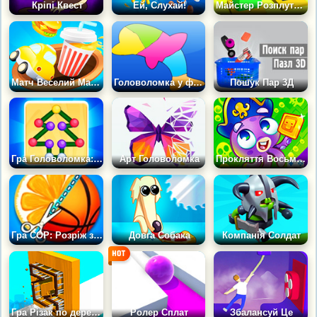
Кріпі Квест
Ей, Слухай!
Майстер Розплутування 3Д
Матч Веселий Майстер 3Д
Головоломка у формі тварин
Пошук Пар 3Д
Гра Головоломка: Чарівний Малюнок
Арт Головоломка
Прокляття Восьминога
Гра COP: Розріж зайву деталь
Довга Собака
Компанія Солдат
Гра Різак по дереву: Пила
Ролер Сплат
Збалансуй Це