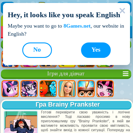
Hey, it looks like you speak English
ІГРИ
ІГРИ ДЛЯ ХЛОПЧИКІВ
Maybe you want to go to
8Games.net
, our website in
МОЇ ІГРИ
НОВІ ІГРИ
ІГРИ НА ДВОХ
English?
Кращі ігри
No
Yes
Ігри для дівчат
Гра Brainy Prankster
Готові перевірити свою уважність і логічне
мислення? Тоді ласкаво просимо в нову
приголомшливу гру "Brainy Prankster", в якій ви
матимете можливість проявити свою кмітливість,
щоб знайти вихід із кожної ситуації. Попереду на