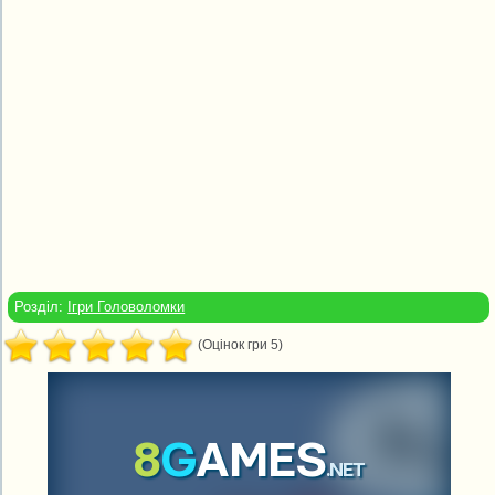
Розділ:
Ігри Головоломки
(Оцінок гри 5)