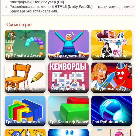
платформах:
Веб браузер (ПК)
.
Розроблена на технології
HTML5 (Unity WebGL)
— грати можна прямо в
браузері без встановлення.
Схожі ігри:
Гра Слайми Атакують: Головоломка
Гра Врятувати Людину Сосиску
Гра Прихована поза: Хитрий Пазл
Гра Домалюй, Якщо Зможеш
Кейворди Онлайн
Гра Допоможи Дівчині Врятувати Принца
Гра Головоломка у Формі Літери U
Гра Клеш оф Блокс
Гра Руйнівна Енергія