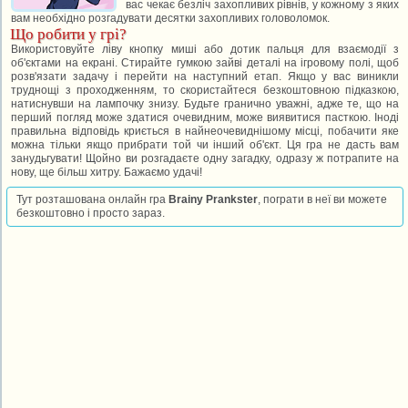
вас чекає безліч захопливих рівнів, у кожному з яких
вам необхідно розгадувати десятки захопливих головоломок.
Що робити у грі?
Використовуйте ліву кнопку миші або дотик пальця для взаємодії з
об'єктами на екрані. Стирайте гумкою зайві деталі на ігровому полі, щоб
розв'язати задачу і перейти на наступний етап. Якщо у вас виникли
труднощі з проходженням, то скористайтеся безкоштовною підказкою,
натиснувши на лампочку знизу. Будьте гранично уважні, адже те, що на
перший погляд може здатися очевидним, може виявитися пасткою. Іноді
правильна відповідь криється в найнеочевиднішому місці, побачити яке
можна тільки якщо прибрати той чи інший об'єкт. Ця гра не дасть вам
занудьгувати! Щойно ви розгадаєте одну загадку, одразу ж потрапите на
нову, ще більш хитру. Бажаємо удачі!
Тут розташована онлайн гра
Brainy Prankster
, пограти в неї ви можете
безкоштовно і просто зараз.