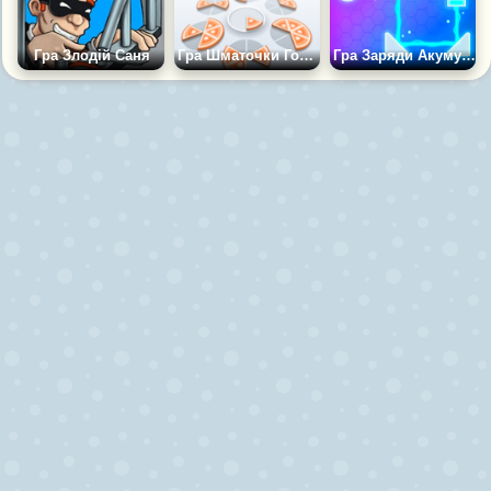
Гра Злодій Саня
Гра Шматочки Головоломки
Гра Заряди Акумулятор