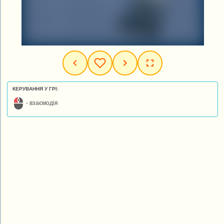
КЕРУВАННЯ У ГРІ:
- взаємодія