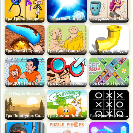
Гра Троль Злодій Головоломка Стікмена
Гра Бог Світла
Гра Домалюй Частину Предмета
Гра Копай і Пропускай: Врятуй Воду
Гра Дивні Сни та Луїг
Гра Трубопровід 3Д
Гра ДОП: Нова Історія
Гра ДОП 3: Перемісти Одну Частину
Гра Втеча з Пробок: Крок за Кроком
Гра Порятунок Собаки
Гра Хом'як Помічник
Гра Хрестики-Нолики з Комп'ютером