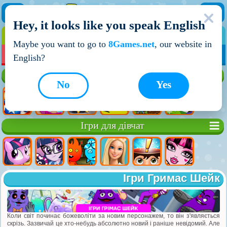
Hey, it looks like you speak English
ІГРИ
ІГРИ ДЛЯ ХЛОПЧИКІВ
Maybe you want to go to
8Games.net
, our website in
МОЇ ІГРИ
НОВІ ІГРИ
ІГРИ НА ДВОХ
English?
Кращі ігри
No
Yes
Ігри для дівчат
Ігри Гримас Шейк
Коли світ починає божеволіти за новим персонажем, то він з'являється
скрізь. Зазвичай це хто-небудь абсолютно новий і раніше невідомий. Але