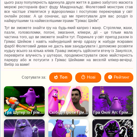
цього разу популярність вдихнула друге життя в давно забутого маскота
мережі ресторанів фаст фуду Макдональдс. Фіолетовий монстрик став
все частіше з'являтися у відеороликах і поступово перекочував у світ
онлайн розваг. А це означає, що ми приготували для вас розділ із
найкрутішими та найвеселішими іграми "Грімас Шейк".
Тут ви зможете знайти гру на будь-який каприз і жанр. Стрілялки, жахи,
пазли, головоломки, погоні, змагання, клікери, дії - це тільки мала
частина того, що ви зможете знайти тут. Пориньте у світ пригод разом із
Грімас Шейком і навіть найнудніший вечір одразу ж набуде яскравих
фарб! Фіолетовий дивак не дасть вам занудьгувати і допоможе розвіяти
нудьгу всього за кілька кліків. Гравці зможуть здійснити втечу із Закулісся,
перевірити влучність у шутерах, продемонструвати свою майстерність
паркуру або ж потусити з Грімас Шейками на веселій клікер-вечірці.
Вибір за вами!
Топ
Нові
Рейтинг
Сортувати за:
Гра Шутер із Грімейс Шейком: Знищ Їх Усіх!
Скібіді Проти Гримаса Пінг-понг
Гра Онлі Ап: Грімас Шейк