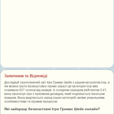
Запитання та Відповіді
Досліджуй захоплюючий світ Ігри Гримас Шейк з нашим каталогом ігор, в
які можна грати безкоштовно прямо зараз! Ця категорія ігор вже
отримала 827 голосів від гравців. Із солідним середнім рейтингом 3.47,
вона пропонує ігри з приємним досвідом, який подобається багатьом
гравцям. Вона виділяється серед інших категорій своїми унікальними
особливостями та ігровим процесом.
Які найкращі безкоштовні Ігри Гримас Шейк онлайн?