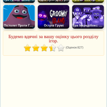
Пістолет Проти Гримас Шийка
Острів Грумі
Гра Інкредібокс: Фіолет і Жорстокість
Будемо вдячні за вашу оцінку цього розділу
ігор.
(Оценок 827)