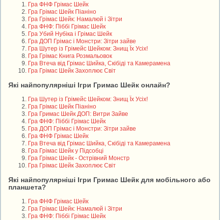
Гра ФНФ Грімас Шейк
Гра Грімас Шейк Піаніно
Гра Грімас Шейк: Намалюй і Зітри
Гра ФНФ: Піббі Грімас Шейк
Гра Убий Нубіка і Грімас Шейк
Гра ДОП Грімас і Монстри: Зітри зайве
Гра Шутер із Грімейс Шейком: Знищ Їх Усіх!
Гра Грімас Книга Розмальовок
Гра Втеча від Грімас Шийка, Скібіді та Камерамена
Гра Грімас Шейк Захоплює Світ
Які найпопулярніші Ігри Гримас Шейк онлайн?
Гра Шутер із Грімейс Шейком: Знищ Їх Усіх!
Гра Грімас Шейк Піаніно
Гра Гримас Шейк ДОП: Витри Зайве
Гра ФНФ: Піббі Грімас Шейк
Гра ДОП Грімас і Монстри: Зітри зайве
Гра ФНФ Грімас Шейк
Гра Втеча від Грімас Шийка, Скібіді та Камерамена
Гра Грімас Шейк у Підсобці
Гра Грімас Шейк - Острівний Монстр
Гра Грімас Шейк Захоплює Світ
Які найпопулярніші Ігри Гримас Шейк для мобільного або
планшета?
Гра ФНФ Грімас Шейк
Гра Грімас Шейк: Намалюй і Зітри
Гра ФНФ: Піббі Грімас Шейк