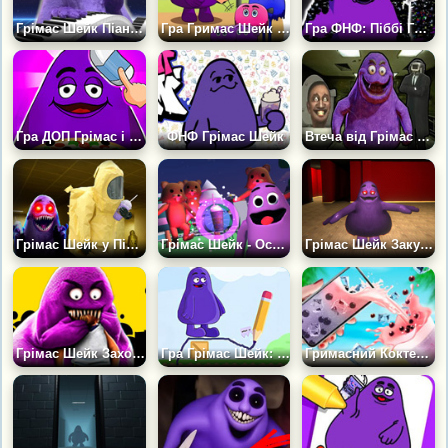
Грімас Шейк Піаніно
Гра Гримас Шейк ДОП: Витри Зайве
Гра ФНФ: Піббі Грімас Шейк
Гра ДОП Грімас і Монстри: Зітри зайве
ФНФ Грімас Шейк
Втеча від Грімас Шийка, Скібіді та Камерамена
Грімас Шейк у Підсобці
Грімас Шейк - Острівний Монстр
Грімас Шейк Закулісся
Грімас Шейк Захоплює Світ
Гра Грімас Шейк: Намалюй і Зітри
Гримасний Коктейль Своїми Руками