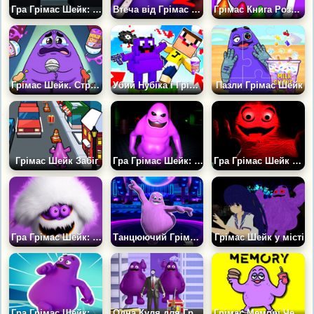
Гра Грімас Шейк: Втеча з Кімнати
Втеча від Грімас Фейка
Грімас Книга Розмальовок
Грімас Шейк. Страшні Звуки
Убий Нубіка і Грімас Шейк
Пазли Грімас Шейк
Грімас Шейк Забіг
Гра Грімас Шейк: Епізод Перший
Гра Грімас Шейк Хоррор: Не пий їх!
Гра Грімас Шейк: Клікер Про
Танцюючий Грімас Шейк
Грімас Шейк у місті
Гра Грімас Шейк: Лабіринт Монстрів
Одна Куля для Гримаси
Грімас Меморі Челлендж