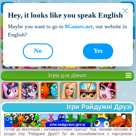
Hey, it looks like you speak English
ІГРИ
ІГРИ ДЛЯ ХЛОПЧИКІВ
Maybe you want to go to
8Games.net
, our website in
МОЇ ІГРИ
НОВІ ІГРИ
ІГРИ НА ДВОХ
English?
Кращі ігри
No
Yes
Ігри для дівчат
Ігри Райдужні Друзі
Готові до веселощів і запаморочливих пригод? Тоді, ласкаво просимо в
розділ ігор "Райдужні Друзі"! Тут ви познайомитеся з підступною