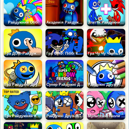
Райдужний Оббі
Академія Райдужний Шлях до Райдужного Куба 3D
Злиття Райдужних Друзів
Гра ДОП: Райдужні Друзі
Гра ФНФ: Піббі Кошмарне Зло
Гра Чу Чу Чарльз і Райдужні Друзі: Хованки
Гра Райдужні Друзі: Ракетний Ніндзя
Супер Райдужні Друзі
Райдужні Друзі Розмальовки
Гра Райдужний Хагі: Блогер
Райдужні Друзі Пазли
Мультяшні Пазли Райдужні Друзі