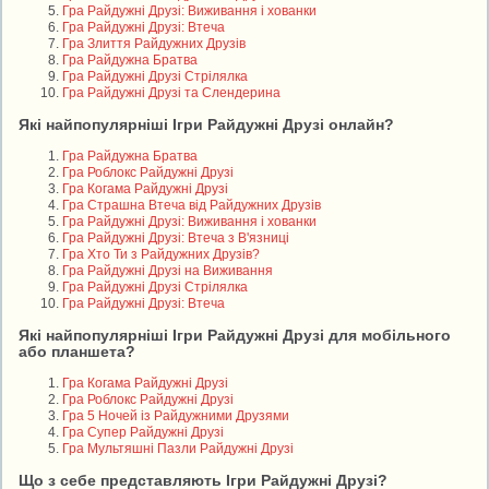
Гра Райдужні Друзі: Виживання і хованки
Гра Райдужні Друзі: Втеча
Гра Злиття Райдужних Друзів
Гра Райдужна Братва
Гра Райдужні Друзі Стрілялка
Гра Райдужні Друзі та Слендерина
Які найпопулярніші Ігри Райдужні Друзі онлайн?
Гра Райдужна Братва
Гра Роблокс Райдужні Друзі
Гра Когама Райдужні Друзі
Гра Страшна Втеча від Райдужних Друзів
Гра Райдужні Друзі: Виживання і хованки
Гра Райдужні Друзі: Втеча з В'язниці
Гра Хто Ти з Райдужних Друзів?
Гра Райдужні Друзі на Виживання
Гра Райдужні Друзі Стрілялка
Гра Райдужні Друзі: Втеча
Які найпопулярніші Ігри Райдужні Друзі для мобільного
або планшета?
Гра Когама Райдужні Друзі
Гра Роблокс Райдужні Друзі
Гра 5 Ночей із Райдужними Друзями
Гра Супер Райдужні Друзі
Гра Мультяшні Пазли Райдужні Друзі
Що з себе представляють Ігри Райдужні Друзі?