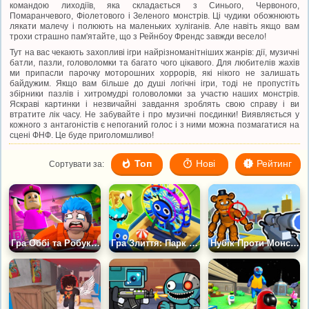
командою лиходіїв, яка складається з Синього, Червоного,
Помаранчевого, Фіолетового і Зеленого монстрів. Ці чудики обожнюють
лякати малечу і полюють на маленьких хуліганів. Але навіть якщо вам
трохи страшно пам'ятайте, що з Рейнбоу Френдс завжди весело!
Тут на вас чекають захопливі ігри найрізноманітніших жанрів: дії, музичні
батли, пазли, головоломки та багато чого цікавого. Для любителів жахів
ми припасли парочку моторошних хоррорів, які нікого не залишать
байдужим. Якщо вам більше до душі логічні ігри, тоді не пропустіть
збірники пазлів і хитромудрі головоломки за участю наших монстрів.
Яскраві картинки і незвичайні завдання зроблять свою справу і ви
втратите лік часу. Не забувайте і про музичні поєдинки! Виявляється у
кожного з антагоністів є непоганий голос і з ними можна позмагатися на
сцені ФНФ. Це буде приголомшливо!
Топ
Нові
Рейтинг
Сортувати за:
Гра Оббі та Робукси: Веселі хованки
Гра Злиття: Парк райдужних друзів
Нубік Проти Монстрів і Морфів 3D