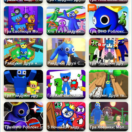
Гра Еволюція Монстрів: Максимальний Рівень
Хто Ти з Райдужних Друзів?
Гра ФНФ Роблокс Райдужні Друзі: Синій
Райдужні Друзі на Виживання
Райдужні Друзі Стрілялка
Гра Райдужні Друзі: Втеча
Гра Райдужні Друзі: Нубік, що вижив, 3Д
Гра Хагі Вагі: Хайпова Розмальовка для Дітей
Райдужні Друзі та Слендерина
Гра ФНФ Роблокс: Райдужні Друзі Проти Імпостера
5 Ночей із Райдужними Друзями
Гра Хованки: Молокососи Проти Райдужних Друзів 3Д