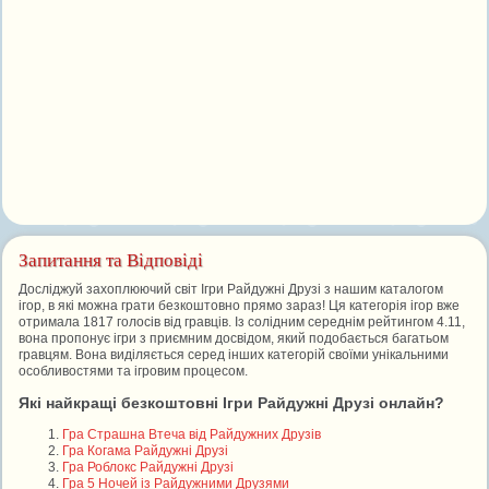
Запитання та Відповіді
Досліджуй захоплюючий світ Ігри Райдужні Друзі з нашим каталогом
ігор, в які можна грати безкоштовно прямо зараз! Ця категорія ігор вже
отримала 1817 голосів від гравців. Із солідним середнім рейтингом 4.11,
вона пропонує ігри з приємним досвідом, який подобається багатьом
гравцям. Вона виділяється серед інших категорій своїми унікальними
особливостями та ігровим процесом.
Які найкращі безкоштовні Ігри Райдужні Друзі онлайн?
Гра Страшна Втеча від Райдужних Друзів
Гра Когама Райдужні Друзі
Гра Роблокс Райдужні Друзі
Гра 5 Ночей із Райдужними Друзями