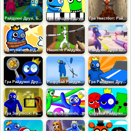
Райдужні Друзі, Банан і Гренні
Гра Райдужні Друзі: Піаніно
Гра Некстбот: Райдужні Друзі
Врятуватися від Райдужного Монстра
Нашестя Райдужних Друзів
Райдужні Друзі Шутер
Гра Райдужні Друзі: Знайди Зірки
Розрубай Райдужних Друзів
Гра Райдужні Друзі: Дербі
Гра Закулісся: Райдужні Друзі Втеча
Rainbow Friends. Страшні Звуки та Музика
Спрунки Райдужні Друзі