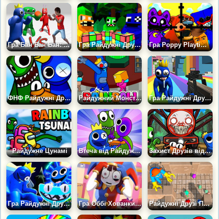
Гра Бан Бан Бан: Сад Райдужних Монстрів
Гра Райдужні Друзі: Я Монстр
Гра Poppy Playtime: Пристрели Їх у 3D
ФНФ Райдужні Друзі Співають Усі Боси
Райдужний Монстр Ловець Імпостерів
Гра Райдужні Друзі: Виживання
Райдужне Цунамі
Втеча від Райдужних Друзів
Захист Друзів від Чу Чу Чарльза
Гра Райдужні Друзі І Хагі Вагі: Битва За Куб 3D
Гра Оббі Хованки: Помні Проти Райдужних Друзів 3Д
Райдужні Друзі Перезавантаження