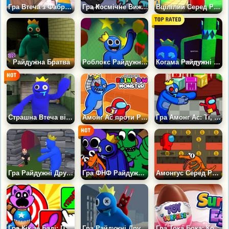
Гра Втеча з Фабрики: 3D Хоррор
Гра Космічне Виживання: Райдужні Друзі-монстри
Вцілілий Серед Райдужних Монстрів
Райдужна Братва
Роблокс Райдужні Друзі
Когама Райдужні Друзі
Страшна Втеча від Райдужних Друзів
Амонг Ас проти Райдужних Друзів
Гра Амонг Ас: Ті, що вижили з райдужними монстрами
Гра Райдужні Друзі: Виживання і хованки
Гра ФНФ Райдужні Друзі Роблокс: Жовтий, Рожевий і Червоний
Амонгус Серед Райдужних Друзів
Гра Кік зе Баді: Поппі Плейтам
Гра Райдужні Друзі: Втеча з В'язниці
Гра Тока Бока: Колекція іграшок