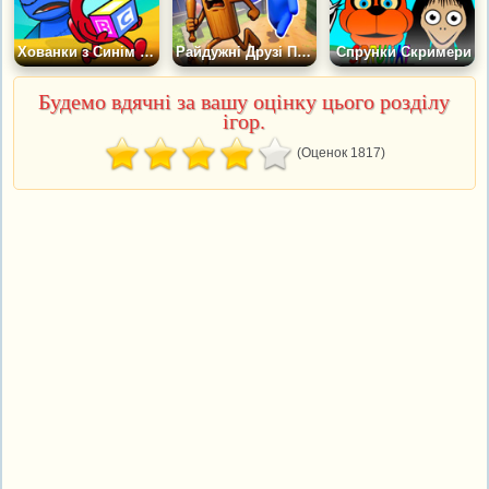
Хованки з Синім Монстром
Райдужні Друзі Повернення
Спрунки Скримери
Будемо вдячні за вашу оцінку цього розділу
ігор.
(Оценок 1817)