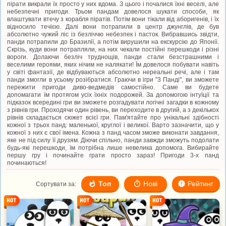
пірати викрали їх просто у них вдома. З цього і почалися їхні веселі, але
небезпечні пригоди. Трьом пандам довелося шукати способи, як
влаштувати втечу з корабля піратів. Потім вони тікали від аборигенів, і їх
відносило течією. Далі вони потрапили в центр джунглів, де був
абсолютно чужий ліс із безліччю небезпек і пасток. Вибравшись звідти,
панди потрапили до Бразилії, а потім вирушили на екскурсію до Японії.
Скрізь, куди вони потрапляли, на них чекали постійні перешкоди і різні
вороги. Долаючи безліч труднощів, панди стали безстрашними і
веселими героями, яких нічим не налякати! Їм довелося побувати навіть
у світі фантазії, де відбуваються абсолютно нереальні речі, але і там
панди змогли в усьому розібратися. Граючи в ігри "3 Панді", ви зможете
пережити пригоди диво-ведмедів самостійно. Саме ви будете
допомагати їм протягом усіх їхніх подорожей. За допомогою інтуїції та
підказок всередині гри ви зможете розгадувати логічні загадки в кожному
з рівнів гри. Проходячи один рівень, ви переходите в другий, а з декількох
рівнів складається сюжет всієї гри. Пам'ятайте про унікальні здібності
кожної з трьох панд: маленької, круглої і великої. Варто зазначити, що у
кожної з них є свої імена. Кожна з панд часом зможе виконати завдання,
яке не під силу її друзям. Діючи спільно, панди завжди зможуть подолати
будь-які перешкоди, їм потрібна лише невелика допомога. Вибирайте
першу гру і починайте грати просто зараз! Пригоди 3-х панд
починаються!
Топ
Нові
Рейтинг
Сортувати за: