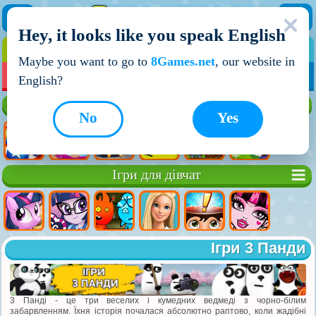
Hey, it looks like you speak English
ІГРИ
ІГРИ ДЛЯ ХЛОПЧИКІВ
Maybe you want to go to
8Games.net
, our website in
МОЇ ІГРИ
НОВІ ІГРИ
ІГРИ НА ДВОХ
English?
Кращі ігри
No
Yes
Ігри для дівчат
Ігри 3 Панди
3 Панді - це три веселих і кумедних ведмеді з чорно-білим
забарвленням. Їхня історія почалася абсолютно раптово, коли жадібні