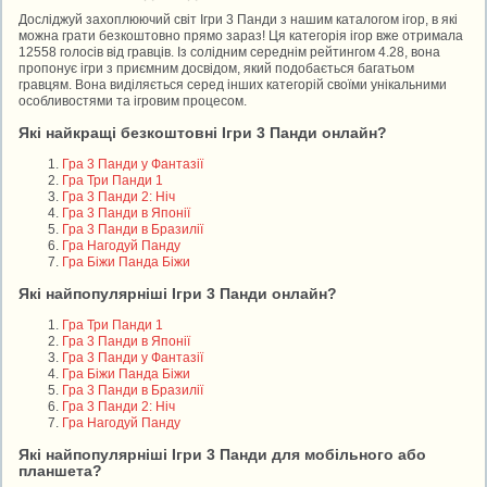
Досліджуй захоплюючий світ Ігри 3 Панди з нашим каталогом ігор, в які
можна грати безкоштовно прямо зараз! Ця категорія ігор вже отримала
12558 голосів від гравців. Із солідним середнім рейтингом 4.28, вона
пропонує ігри з приємним досвідом, який подобається багатьом
гравцям. Вона виділяється серед інших категорій своїми унікальними
особливостями та ігровим процесом.
Які найкращі безкоштовні Ігри 3 Панди онлайн?
Гра 3 Панди у Фантазії
Гра Три Панди 1
Гра 3 Панди 2: Ніч
Гра 3 Панди в Японії
Гра 3 Панди в Бразилії
Гра Нагодуй Панду
Гра Біжи Панда Біжи
Які найпопулярніші Ігри 3 Панди онлайн?
Гра Три Панди 1
Гра 3 Панди в Японії
Гра 3 Панди у Фантазії
Гра Біжи Панда Біжи
Гра 3 Панди в Бразилії
Гра 3 Панди 2: Ніч
Гра Нагодуй Панду
Які найпопулярніші Ігри 3 Панди для мобільного або
планшета?