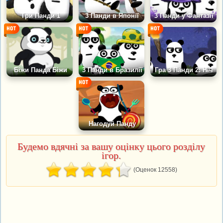
Три Панди 1
3 Панди в Японії
3 Панди у Фантазії
Біжи Панда Біжи
3 Панди в Бразилії
Гра 3 Панди 2: Ніч
Нагодуй Панду
Будемо вдячні за вашу оцінку цього розділу
ігор.
(Оценок 12558)