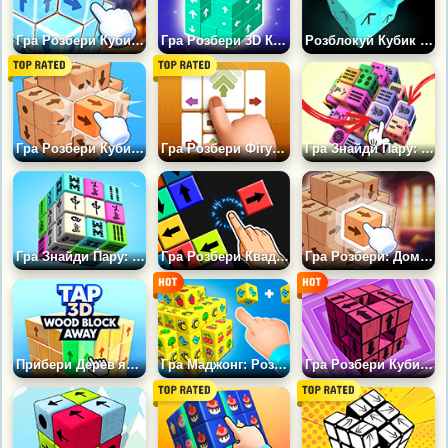
Гра Розбери Кубик: Новий Рік
Гра Розбери 3D Кубики: Оригінал
Розблокуй Кубик 3Д
Гра Розбери Кубик: Літо
Гра Розбери Фігуру: Збери Колекцію
Гра Знайди Пару: Кубики Маджонг
Гра Знайди Пару: Розбери Кубик
Гра Розбери Квадрат: Дізнайся Свій IQ
Гра Розбери: Домашній Кубик у 3Д
Прибери Дерев'яні Блоки 3D
Гра Маджонг: Розбери Кубик 3D
Гра Розбери Кубики: 3Д Головоломка