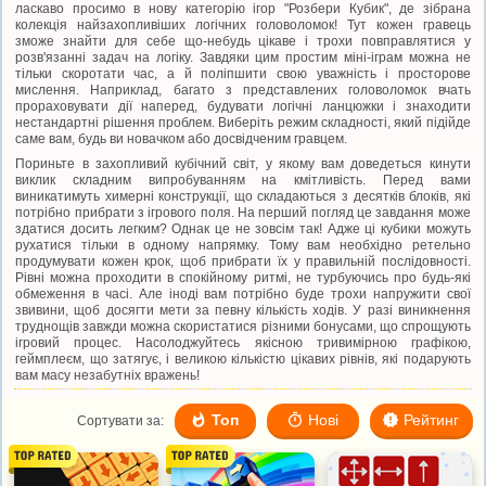
ласкаво просимо в нову категорію ігор "Розбери Кубик", де зібрана
колекція найзахопливіших логічних головоломок! Тут кожен гравець
зможе знайти для себе що-небудь цікаве і трохи повправлятися у
розв'язанні задач на логіку. Завдяки цим простим міні-іграм можна не
тільки скоротати час, а й поліпшити свою уважність і просторове
мислення. Наприклад, багато з представлених головоломок вчать
прораховувати дії наперед, будувати логічні ланцюжки і знаходити
нестандартні рішення проблем. Виберіть режим складності, який підійде
саме вам, будь ви новачком або досвідченим гравцем.
Пориньте в захопливий кубічний світ, у якому вам доведеться кинути
виклик складним випробуванням на кмітливість. Перед вами
виникатимуть химерні конструкції, що складаються з десятків блоків, які
потрібно прибрати з ігрового поля. На перший погляд це завдання може
здатися досить легким? Однак це не зовсім так! Адже ці кубики можуть
рухатися тільки в одному напрямку. Тому вам необхідно ретельно
продумувати кожен крок, щоб прибрати їх у правильній послідовності.
Рівні можна проходити в спокійному ритмі, не турбуючись про будь-які
обмеження в часі. Але іноді вам потрібно буде трохи напружити свої
звивини, щоб досягти мети за певну кількість ходів. У разі виникнення
труднощів завжди можна скористатися різними бонусами, що спрощують
ігровий процес. Насолоджуйтесь якісною тривимірною графікою,
геймплеєм, що затягує, і великою кількістю цікавих рівнів, які подарують
вам масу незабутніх вражень!
Топ
Нові
Рейтинг
Сортувати за: