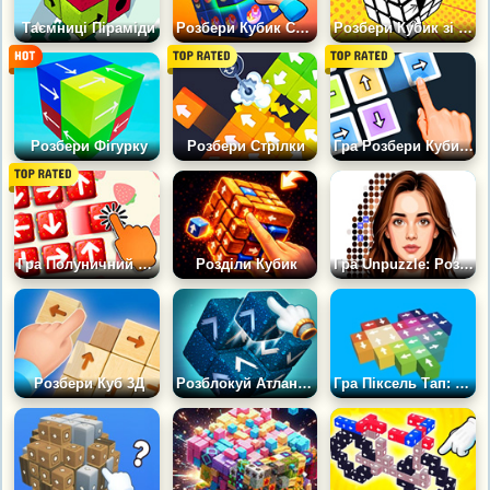
Таємниці Піраміди
Розбери Кубик Солодощів
Розбери Кубик зі Стрілочками
Розбери Фігурку
Розбери Стрілки
Гра Розбери Кубик: Про
Гра Полуничний Джем: Розбери Кубик
Розділи Кубик
Гра Unpuzzle: Розкрий Картинку
Розбери Куб 3Д
Розблокуй Атлантиду
Гра Піксель Тап: Тренування Мозку