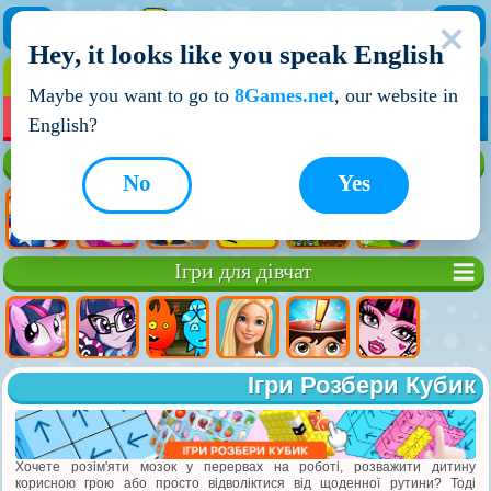
Hey, it looks like you speak English
ІГРИ
ІГРИ ДЛЯ ХЛОПЧИКІВ
Maybe you want to go to
8Games.net
, our website in
МОЇ ІГРИ
НОВІ ІГРИ
ІГРИ НА ДВОХ
English?
Кращі ігри
No
Yes
Ігри для дівчат
Ігри Розбери Кубик
Хочете розім'яти мозок у перервах на роботі, розважити дитину
корисною грою або просто відволіктися від щоденної рутини? Тоді