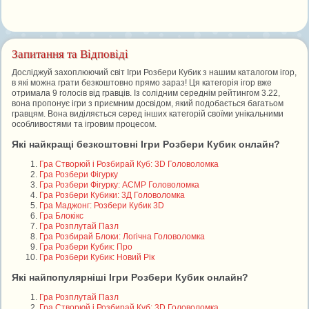
Запитання та Відповіді
Досліджуй захоплюючий світ Ігри Розбери Кубик з нашим каталогом ігор,
в які можна грати безкоштовно прямо зараз! Ця категорія ігор вже
отримала 9 голосів від гравців. Із солідним середнім рейтингом 3.22,
вона пропонує ігри з приємним досвідом, який подобається багатьом
гравцям. Вона виділяється серед інших категорій своїми унікальними
особливостями та ігровим процесом.
Які найкращі безкоштовні Ігри Розбери Кубик онлайн?
Гра Створюй і Розбирай Куб: 3D Головоломка
Гра Розбери Фігурку
Гра Розбери Фігурку: АСМР Головоломка
Гра Розбери Кубики: 3Д Головоломка
Гра Маджонг: Розбери Кубик 3D
Гра Блокікс
Гра Розплутай Пазл
Гра Розбирай Блоки: Логічна Головоломка
Гра Розбери Кубик: Про
Гра Розбери Кубик: Новий Рік
Які найпопулярніші Ігри Розбери Кубик онлайн?
Гра Розплутай Пазл
Гра Створюй і Розбирай Куб: 3D Головоломка