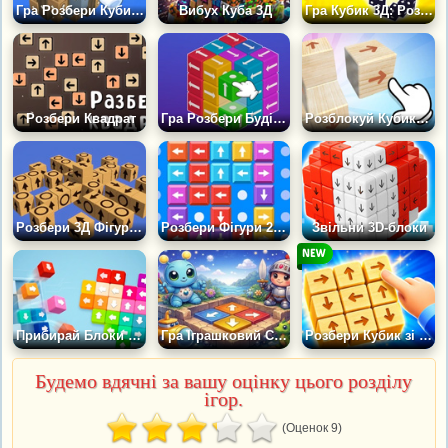
Гра Розбери Кубик: Блок за Блоком
Вибух Куба 3Д
Гра Кубик 3Д: Розбери Фігури
Розбери Квадрат
Гра Розбери Будівлі: 3Д
Розблокуй Кубики 3Д
Розбери 3Д Фігури з Кубиків 2
Розбери Фігури 2Д за Напрямками
Звільни 3D-блоки
Прибирай Блоки Пазл-головоломка
Гра Іграшковий Світ: Пересувай Блоки
Розбери Кубик зі Стрілками
Будемо вдячні за вашу оцінку цього розділу
ігор.
(Оценок 9)