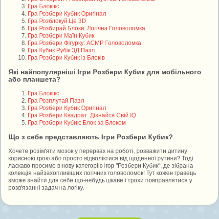
Гра Блокікс
Гра Розбери Кубик Оригінал
Гра Розблокуй Це 3D
Гра Розбирай Блоки: Логічна Головоломка
Гра Розбери Маїн Кубик
Гра Розбери Фігурку: АСМР Головоломка
Гра Кубик Рубік 3Д Пазл
Гра Розбери Кубик із Блоків
Які найпопулярніші Ігри Розбери Кубик для мобільного
або планшета?
Гра Блокікс
Гра Розплутай Пазл
Гра Розбери Кубик Оригінал
Гра Розбери Квадрат: Дізнайся Свій IQ
Гра Розбери Кубик: Блок за Блоком
Що з себе представляють Ігри Розбери Кубик?
Хочете розім'яти мозок у перервах на роботі, розважити дитину
корисною грою або просто відволіктися від щоденної рутини? Тоді
ласкаво просимо в нову категорію ігор "Розбери Кубик", де зібрана
колекція найзахопливіших логічних головоломок! Тут кожен гравець
зможе знайти для себе що-небудь цікаве і трохи повправлятися у
розв'язанні задач на логіку.