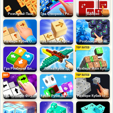
Розплутай Пазл
Гра Створюй і Розбирай Куб: 3D Головоломка
Блокікс
Розбери Кубик Оригінал
Гра Розбери Кубик: Дерев'яний у 3Д
Розблокуй Це 3D
Гра Розбирай Блоки: Логічна Головоломка
Логіка Кубів 3Д
Розбери Маїн Кубик
Гра Розбери Фігурку: АСМР Головоломка
Кубик Рубік 3Д Пазл
Розбери Кубик із Блоків