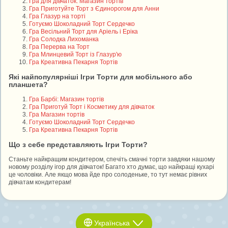
Гра для дівчаток: Магазин тортів
Гра Приготуйте Торт з Єдинорогом для Анни
Гра Глазур на торті
Готуємо Шоколадний Торт Сердечко
Гра Весільний Торт для Аріель і Еріка
Гра Солодка Лихоманка
Гра Перерва на Торт
Гра Млинцевий Торт із Глазур'ю
Гра Креативна Пекарня Тортів
Які найпопулярніші Ігри Торти для мобільного або
планшета?
Гра Барбі: Магазин тортів
Гра Приготуй Торт і Косметику для дівчаток
Гра Магазин тортів
Готуємо Шоколадний Торт Сердечко
Гра Креативна Пекарня Тортів
Що з себе представляють Ігри Торти?
Станьте найкращим кондитером, спечіть смачні торти завдяки нашому
новому розділу ігор для дівчаток! Багато хто думає, що найкращі кухарі
це чоловіки. Але якщо мова йде про солоденьке, то тут немає рівних
дівчатам кондитерам!
Українська