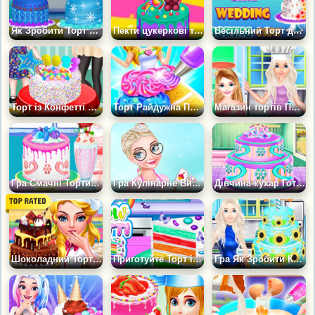
Як Зробити Торт Модної Ляльки
Пекти цукеркові торти
Весільний Торт для Дівчини Русалки
Торт із Конфетті для Малятка Тейлор
Торт Райдужна Принцеса
Магазин тортів Прохолодне Літо
Гра Смачні Тортики: Магазин
Гра Кулінарне Випробування Принцес: Торт
Дівчина-кухар Готує Торт
Шоколадний Торт Кулінарна вечірка
Приготуйте Торт із райдужним Конфетті
Гра Як Зробити Крижаний Торт