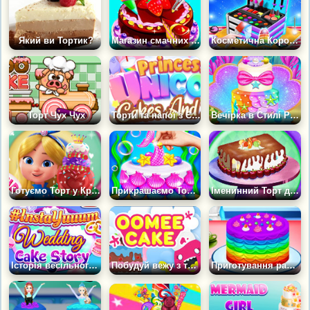
Який ви Тортик?
Магазин смачних тортів
Косметична Коробка для торта
Торт Чух Чух
Торти та напої з Єдинорогами
Вечірка в Стилі Русалок
Готуємо Торт у Країні Чудес
Прикрашаємо Торт у Стилі Русалки
Іменинний Торт для Мого Хлопця
Історія весільного торта для Інстаграм
Побудуй вежу з тортів
Приготування райдужного торта