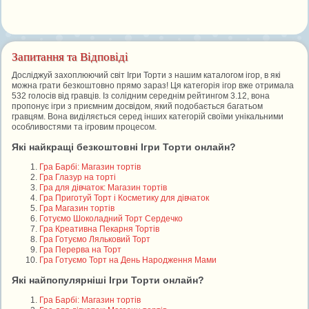
Запитання та Відповіді
Досліджуй захоплюючий світ Ігри Торти з нашим каталогом ігор, в які
можна грати безкоштовно прямо зараз! Ця категорія ігор вже отримала
532 голосів від гравців. Із солідним середнім рейтингом 3.12, вона
пропонує ігри з приємним досвідом, який подобається багатьом
гравцям. Вона виділяється серед інших категорій своїми унікальними
особливостями та ігровим процесом.
Які найкращі безкоштовні Ігри Торти онлайн?
Гра Барбі: Магазин тортів
Гра Глазур на торті
Гра для дівчаток: Магазин тортів
Гра Приготуй Торт і Косметику для дівчаток
Гра Магазин тортів
Готуємо Шоколадний Торт Сердечко
Гра Креативна Пекарня Тортів
Гра Готуємо Ляльковий Торт
Гра Перерва на Торт
Гра Готуємо Торт на День Народження Мами
Які найпопулярніші Ігри Торти онлайн?
Гра Барбі: Магазин тортів