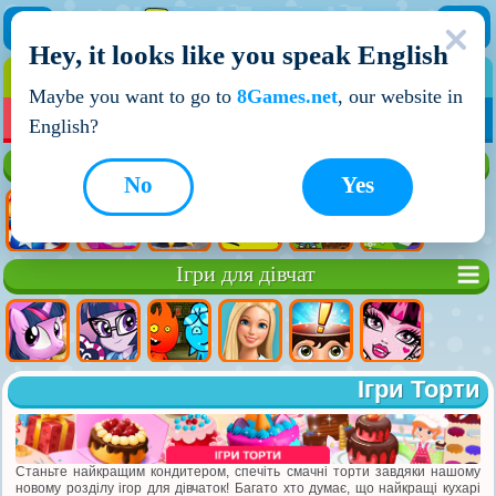
Hey, it looks like you speak English
ІГРИ
ІГРИ ДЛЯ ХЛОПЧИКІВ
Maybe you want to go to
8Games.net
, our website in
МОЇ ІГРИ
НОВІ ІГРИ
ІГРИ НА ДВОХ
English?
Кращі ігри
No
Yes
Ігри для дівчат
Ігри Торти
Станьте найкращим кондитером, спечіть смачні торти завдяки нашому
новому розділу ігор для дівчаток! Багато хто думає, що найкращі кухарі