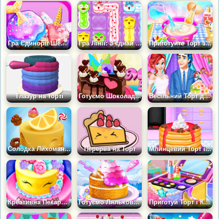
Гра Єдиноріг Шеф-кухар: Торт Русалка
Гра Лінії: З'єднай торти
Приготуйте Торт з Єдинорогом для Анни
Глазур на торті
Готуємо Шоколадний Торт Сердечко
Весільний Торт для Аріель і Еріка
Солодка Лихоманка
Перерва на Торт
Млинцевий Торт із Глазур'ю
Креативна Пекарня Тортів
Готуємо Ляльковий Торт
Приготуй Торт і Косметику для дівчаток