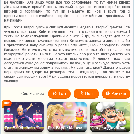
це чоловіки. Але якщо мова йде про солоденьке, то тут немає рівних
дівчатам кондитерам! Якщо ви великий ласун і не можете пройти повз
вітрини з тортиками, то тут ви знайдете всі нові і круті ігри з
приготування незвичайних тортів з незвичайними дизайнами і
начинками.
Ігри Торти запрошують у світ кулінарних шедеврів, творчої фантазії та
чудового настрою. Крім готування, тут на вас чекають головоломки і
тести на тему солодощів. Практично в кожній грі, ви знайдете для себе
покроковий рецепт смачного тортика. Ви можете записати його для себе
і приготувати нову смакоту в реальному житті, щоб порадувати своїх
близьких. Ви готуватимете на крутих кухнях, де все облаштовано для
комфортної роботи. Вивчіть багато цікавих процесів та інструментів без
яких приготувати хороший десерт неможливо. У деяких іграх, вам
доведеться дуже добре попрацювати на час, а ще у вас буде можливість
стати власником магазину з тортами. Як вам така ідея? Давайте разом
перевіримо як добре ви розбираєтеся в кондитерці і чи зможете ви
спекти свій перший торт! А ми завжди поруч і готові допомогти в скрутну
хвилину.
Топ
Нові
Рейтинг
Сортувати за:
Гра Барбі: Забіг за інгредієнтами для торта
Гра Барбі: Магазин тортів
Гра для дівчаток: Магазин тортів