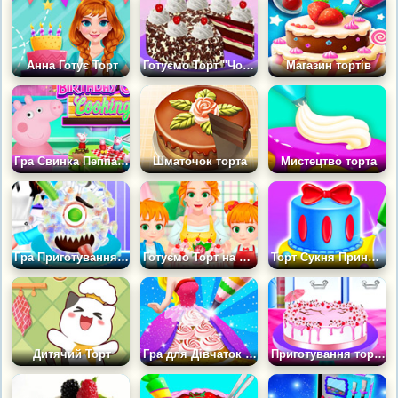
Анна Готує Торт
Готуємо Торт "Чорний Ліс"
Магазин тортів
Гра Свинка Пеппа: Готуємо Торт
Шматочок торта
Мистецтво торта
Гра Приготування торта: Корона
Готуємо Торт на День Народження Мами
Торт Сукня Принцеси
Дитячий Торт
Гра для Дівчаток 5 Років: Приготування торта
Приготування торта з квітучою вишнею