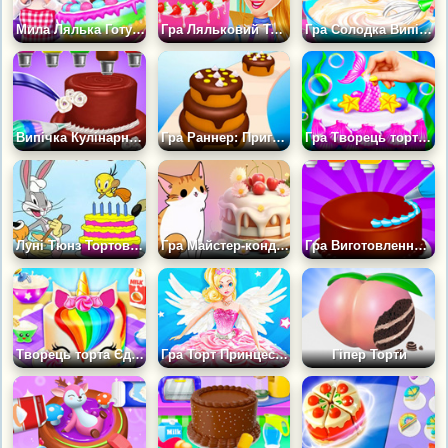
Мила Лялька Готує Тістечка
Гра Ляльковий Торт: Пекарня
Гра Солодка Випічка: Торт для дівчинки
Випічка Кулінарна Розвага
Гра Раннер: Приготуй Торт
Гра Творець торта з блискітками: Русалка
Луні Тюнз Тортовий Хаос
Гра Майстер-кондитер: Торти
Гра Виготовлення Тортів: Дитяча Кулінарія
Творець торта Єдиноріг
Гра Торт Принцеса: Солодкі Десерти
Гіпер Торти