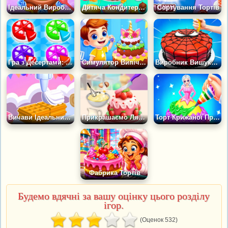
Ідеальний Виробник Тортів
Дитяча Кондитерська Фабрика
Сортування Тортів
Гра з Десертами: Кондитер
Симулятор Випічки Тортів і Тістечок Для Дітей
Виробник Вишуканих Тортів
Вичави Ідеальний Крем
Прикрашаємо Лялькові Торти
Торт Крижаної Принцеси
Фабрика Тортів
Будемо вдячні за вашу оцінку цього розділу
ігор.
(Оценок 532)