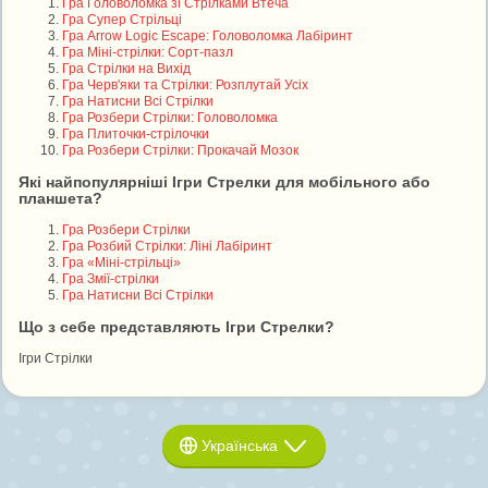
Гра Головоломка зі Стрілками Втеча
Гра Супер Стрільці
Гра Arrow Logic Escape: Головоломка Лабіринт
Гра Міні-стрілки: Сорт-пазл
Гра Стрілки на Вихід
Гра Черв'яки та Стрілки: Розплутай Усіх
Гра Натисни Всі Стрілки
Гра Розбери Стрілки: Головоломка
Гра Плиточки-стрілочки
Гра Розбери Стрілки: Прокачай Мозок
Які найпопулярніші Ігри Стрелки для мобільного або
планшета?
Гра Розбери Стрілки
Гра Розбий Стрілки: Ліні Лабіринт
Гра «Міні-стрільці»
Гра Змії-стрілки
Гра Натисни Всі Стрілки
Що з себе представляють Ігри Стрелки?
Ігри Стрілки
Українська