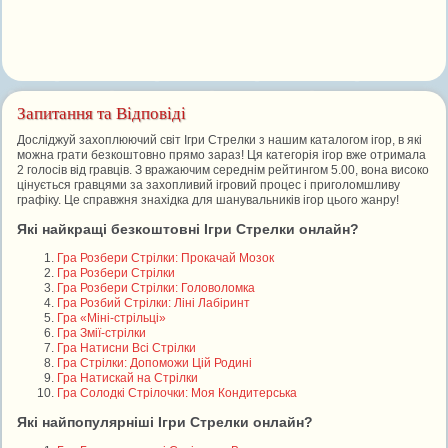
Запитання та Відповіді
Досліджуй захоплюючий світ Ігри Стрелки з нашим каталогом ігор, в які
можна грати безкоштовно прямо зараз! Ця категорія ігор вже отримала
2 голосів від гравців. З вражаючим середнім рейтингом 5.00, вона високо
цінується гравцями за захопливий ігровий процес і приголомшливу
графіку. Це справжня знахідка для шанувальників ігор цього жанру!
Які найкращі безкоштовні Ігри Стрелки онлайн?
Гра Розбери Стрілки: Прокачай Мозок
Гра Розбери Стрілки
Гра Розбери Стрілки: Головоломка
Гра Розбий Стрілки: Ліні Лабіринт
Гра «Міні-стрільці»
Гра Змії-стрілки
Гра Натисни Всі Стрілки
Гра Стрілки: Допоможи Цій Родині
Гра Натискай на Стрілки
Гра Солодкі Стрілочки: Моя Кондитерська
Які найпопулярніші Ігри Стрелки онлайн?