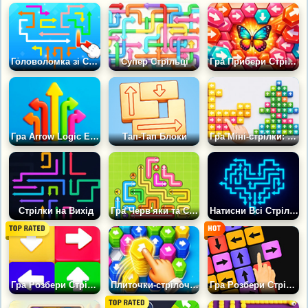
Головоломка зі Стрілками Втеча
Супер Стрільці
Гра Прибери Стрілки: Гекси
Гра Arrow Logic Escape: Головоломка Лабіринт
Тап-Тап Блоки
Гра Міні-стрілки: Сорт-пазл
Стрілки на Вихід
Гра Черв'яки та Стрілки: Розплутай Усіх
Натисни Всі Стрілки
Гра Розбери Стрілки: Головоломка
Плиточки-стрілочки
Гра Розбери Стрілки: Прокачай Мозок