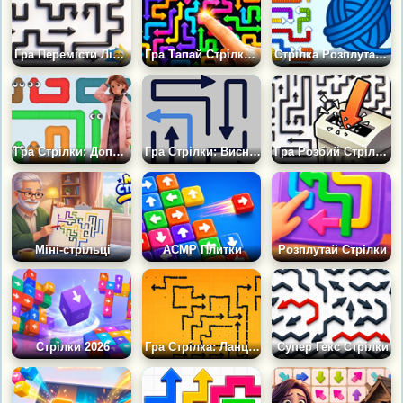
Гра Перемісти Лінії: Рятуй
Гра Тапай Стрілки: Нові Рівні
Стрілка Розплутай Клубок
Гра Стрілки: Допоможи Цій Родині
Гра Стрілки: Висновок і З'єднання
Гра Розбий Стрілки: Ліні Лабіринт
Міні-стрільці
АСМР Плитки
Розплутай Стрілки
Стрілки 2026
Гра Стрілка: Ланцюгова Реакція
Супер Гекс Стрілки