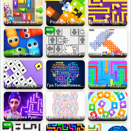
Гра Котики в Заторі: Стрілки
Розбери Стрілки
Допоможи Стрільцю Втекти
Змії-стрілки
Гра Стрілочки: Рухай і Розбирай
Посунь Стрілку
Гра Стрілки: Прибери Блоки
Гра Головоломка: Стрілки та Змійки
Натискай на Стрілки
Гра Стрілки Румі: Позбав її Знаків
Гра Нові Стрільці: Розплутуй Головоломку
Гра Пікселі та Стрілки: Розбери Пазл