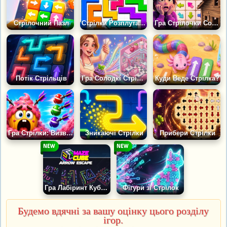
Стрілочний Пазл
Стрілки Розплутай Дроти
Гра Стрілочки Сортування: Побудуй Свій Будинок
Потік Стрільців
Гра Солодкі Стрілочки: Моя Кондитерська
Куди Веде Стрілка?
Гра Стрілки: Визволи Кекс
Зникаючі Стрілки
Прибери Стрілки
Гра Лабіринт Куба: Втеча за Стрілками
Фігури зі Стрілок
Будемо вдячні за вашу оцінку цього розділу
ігор.