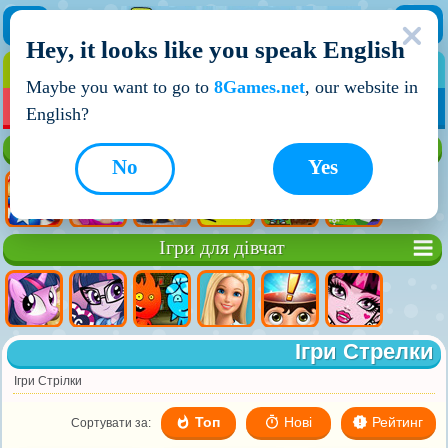
Hey, it looks like you speak English
ІГРИ
ІГРИ ДЛЯ ХЛОПЧИКІВ
Maybe you want to go to
8Games.net
, our website in
МОЇ ІГРИ
НОВІ ІГРИ
ІГРИ НА ДВОХ
English?
Кращі ігри
No
Yes
Ігри для дівчат
Ігри Стрелки
Ігри Стрілки
Топ
Нові
Рейтинг
Сортувати за: