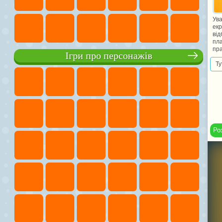
Ува
екр
від
пла
пра
Ігри про персонажів
Ту
Ро