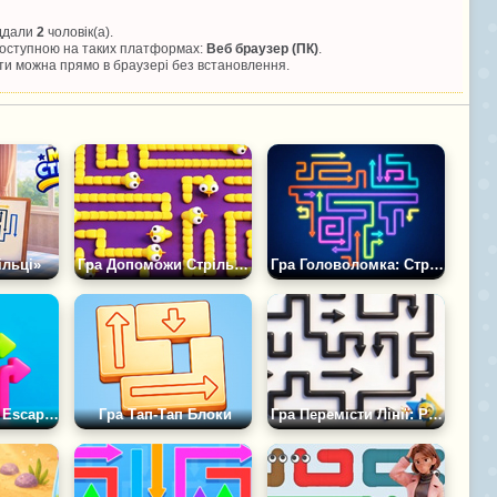
іддали
2
чоловік(а).
 доступною на таких платформах:
Веб браузер (ПК)
.
и можна прямо в браузері без встановлення.
ільці»
Гра Допоможи Стрільцю Втекти
Гра Головоломка: Стрілки та Змійки
Гра Arrow Logic Escape: Головоломка Лабіринт
Гра Тап-Тап Блоки
Гра Перемісти Лінії: Рятуй