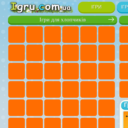
ІГРИ
ІГ
Ігри для хлопчиків
Г