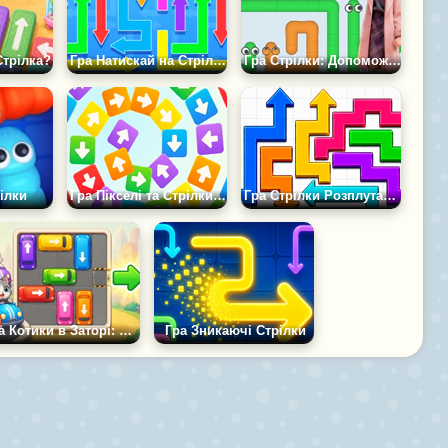
Стрілка?
Гра Натискай на Стрілки
Гра Стрілки: Допоможи Цій Родині
рілки
Гра Пікселі та Стрілки: Розбери Пазл
Гра Стрілки Розплутай Дроти
Гра Котики в Заторі: Стрілки
Гра Зникаючі Стрілки