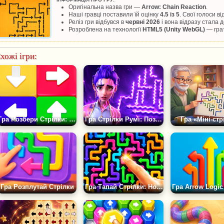
Оригінальна назва гри —
Arrow: Chain Reaction
.
Наші гравці поставили їй оцінку
4.5 із 5
. Свої голоси в
Реліз гри відбувся в
червні 2026
і вона відразу стала
Розроблена на технології
HTML5 (Unity WebGL)
— грат
хожі ігри:
Гра Розбери Стрілки: Головоломка
Гра Стрілки Румі: Позбав її Знаків
Гра «Міні-стр
Гра Розплутай Стрілки
Гра Тапай Стрілки: Нові Рівні