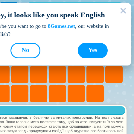
МОЇ ІГРИ
y, it looks like you speak English
Кращі ігри
be you want to go to
8Games.net
, our website in
lish?
No
Yes
ється майданчик з безліччю заплутаних конструкцій. На полі лежать
ою. Ваша головна мета полягає в тому, щоб по черзі випускати їх за межі
ним новим етапом перешкоди стають все складнішими, а на полі можуть
жливо заздалегідь продумувати свої дії, щоб акуратно розібрати весь цей