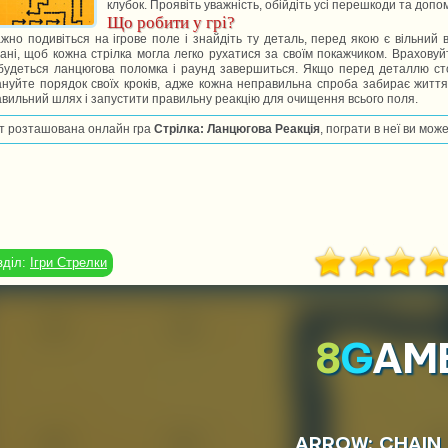
клубок. Проявіть уважність, обійдіть усі перешкоди та доп
Що робити у грі?
жно подивіться на ігрове поле і знайдіть ту деталь, перед якою є вільни
ані, щоб кожна стрілка могла легко рухатися за своїм покажчиком. Враховуй
будеться ланцюгова поломка і раунд завершиться. Якщо перед деталлю стої
нуйте порядок своїх кроків, адже кожна неправильна спроба забирає життя.
вильний шлях і запустити правильну реакцію для очищення всього поля.
т розташована онлайн гра
Стрілка: Ланцюгова Реакція
, пограти в неї ви мож
зділ:
Ігри Стрелки