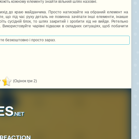
оможіть кожному елементу знайти вільний шлях назовні.
й вихід до краю майданчика. Просто натискайте на обраний елемент на
те, що під час руху деталь не повинна зачіпати інші елементи, інакше
ть сусідній блок, то шлях закритий і зробити хід не вийде. Ретельно
 Використовуйте чарівні підказки в складних ситуаціях, щоб побачити
ете безкоштовно і просто зараз.
(Оцінок гри 2)