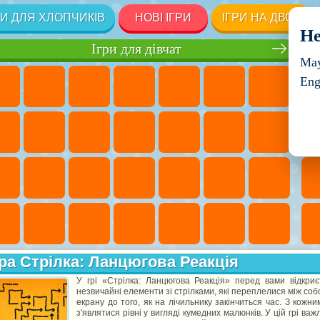
РИ ДЛЯ ХЛОПЧИКІВ
НОВІ ІГРИ
ІГРИ НА ДВОХ
He
Ігри для дівчат
May
Eng
ра Стрілка: Ланцюгова Реакція
У грі «Стрілка: Ланцюгова Реакція» перед вами відкри
незвичайні елементи зі стрілками, які переплелися між соб
екрану до того, як на лічильнику закінчиться час. З кож
з'являтися рівні у вигляді кумедних малюнків. У цій грі ва