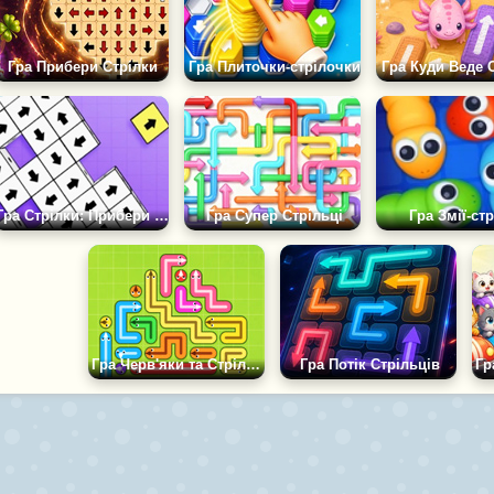
Гра Прибери Стрілки
Гра Плиточки-стрілочки
Гра Куди Веде 
Гра Стрілки: Прибери Блоки
Гра Супер Стрільці
Гра Змії-ст
Гра Черв'яки та Стрілки: Розплутай Усіх
Гра Потік Стрільців