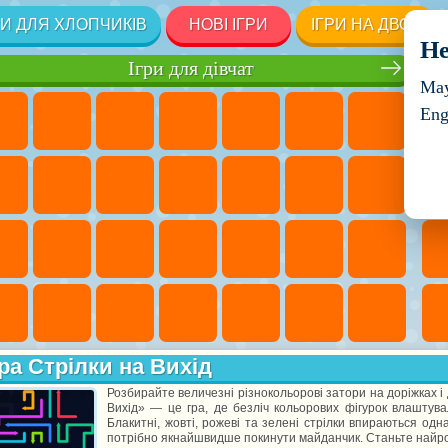
РИ ДЛЯ ХЛОПЧИКІВ
НОВІ ІГРИ
ІГРИ НА ДВОХ
He
Ігри для дівчат
May
Eng
ра Стрілки на Вихід
Розбирайте величезні різнокольорові затори на доріжках і
Вихід» — це гра, де безліч кольорових фігурок влаштува
Блакитні, жовті, рожеві та зелені стрілки впираються одн
потрібно якнайшвидше покинути майданчик. Станьте найро