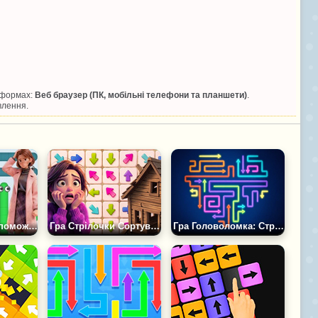
тформах:
Веб браузер (ПК, мобільні телефони та планшети)
.
влення.
Гра Стрілки: Допоможи Цій Родині
Гра Стрілочки Сортування: Побудуй Свій Будинок
Гра Головоломка: Стрілки та Змійки