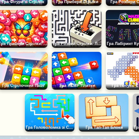
Гра Фігури зі Стрілок
Гра Прибери Стрілки
Гра Розбери С
Гра Прибери Стрілки: Гекси
Гра Розбий Стрілки: Ліні Лабіринт
Гра Стрілочний Пазл
Гра АСМР Плитки
Гра Посунь С
Гра Головоломка зі Стрілками Втеча
Гра Тап-Тап Блоки