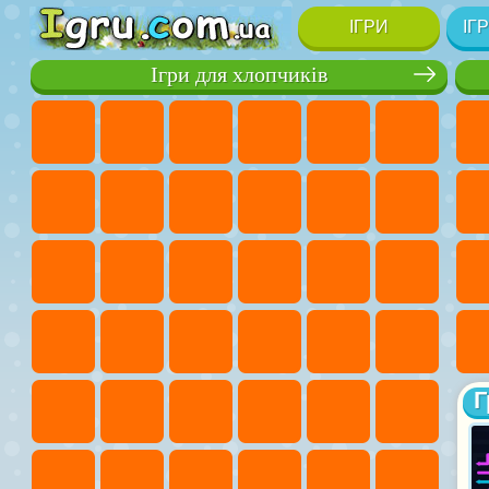
ІГРИ
ІГ
Ігри для хлопчиків
Г