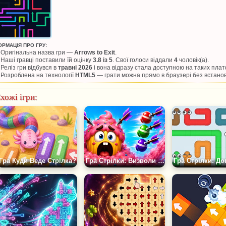
ОРМАЦІЯ ПРО ГРУ:
Оригінальна назва гри —
Arrows to Exit
.
Наші гравці поставили їй оцінку
3.8 із 5
. Свої голоси віддали
4
чоловік(а).
Реліз гри відбувся в
травні 2026
і вона відразу стала доступною на таких пла
Розроблена на технології
HTML5
— грати можна прямо в браузері без встано
хожі ігри:
Гра Куди Веде Стрілка?
Гра Стрілки: Визволи Кекс