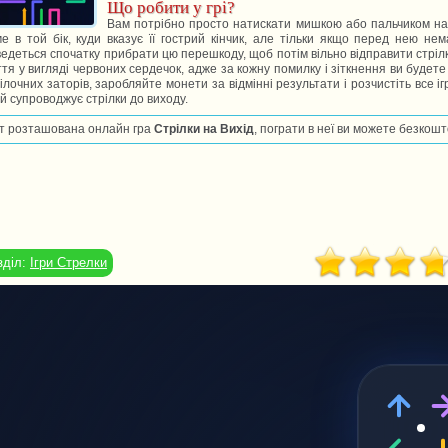
Що робити у грі?
Вам потрібно просто натискати мишкою або пальчиком на 
е в той бік, куди вказує її гострий кінчик, але тільки якщо перед нею н
едеться спочатку прибрати цю перешкоду, щоб потім вільно відправити стрілку
тя у вигляді червоних сердечок, адже за кожну помилку і зіткнення ви буде
ілочних заторів, заробляйте монети за відмінні результати і розчистіть все
й супроводжує стрілки до виходу.
т розташована онлайн гра
Стрілки на Вихід
, пограти в неї ви можете безкошт
зділ:
Ігри Стрелки