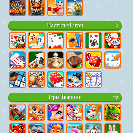
Настільні ігри
Ігри Тварини