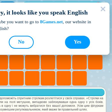
МОЇ ІГРИ
y, it looks like you speak English
Кращі ігри
be you want to go to
8Games.net
, our website in
lish?
No
Yes
 допоможіть спритним стрілкам розлетітися у своїх справах. «Стрілки на
ли на полі метушню, випадково заблокувавши одна одну з усіх боків.
а в одну і не можуть вибратися без вашої допомоги. Усім цим фігуркам
зумнішим регулювальником, який вкаже їм правильний шлях.