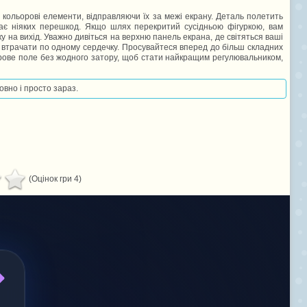
кольорові елементи, відправляючи їх за межі екрану. Деталь полетить
емає ніяких перешкод. Якщо шлях перекритий сусідньою фігуркою, вам
 на вихід. Уважно дивіться на верхню панель екрана, де світяться ваші
те втрачати по одному сердечку. Просувайтеся вперед до більш складних
 ігрове поле без жодного затору, щоб стати найкращим регулювальником,
овно і просто зараз.
(Оцінок гри 4)