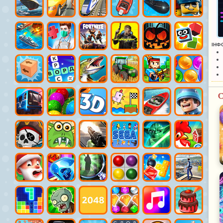
ІНФ
С