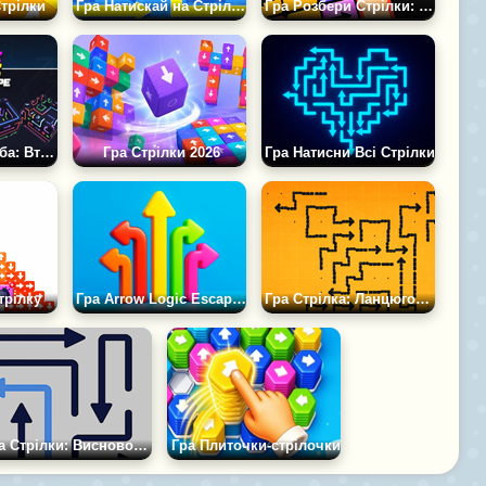
трілки
Гра Натискай на Стрілки
Гра Розбери Стрілки: Прокачай Мозок
Гра Лабіринт Куба: Втеча за Стрілками
Гра Стрілки 2026
Гра Натисни Всі Стрілки
трілку
Гра Arrow Logic Escape: Головоломка Лабіринт
Гра Стрілка: Ланцюгова Реакція
Гра Стрілки: Висновок і З'єднання
Гра Плиточки-стрілочки