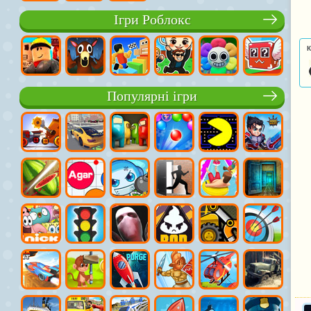
Ігри Роблокс
К
Популярні ігри