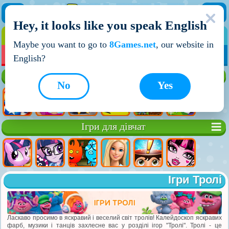
Hey, it looks like you speak English
ІГРИ
ІГРИ ДЛЯ ХЛОПЧИКІВ
Maybe you want to go to
8Games.net
, our website in
МОЇ ІГРИ
НОВІ ІГРИ
ІГРИ НА ДВОХ
English?
Кращі ігри
No
Yes
Ігри для дівчат
Ігри Тролі
Ласкаво просимо в яскравий і веселий світ тролів! Калейдоскоп яскравих
фарб, музики і танців захлесне вас у розділі ігор "Тролі". Тролі - це