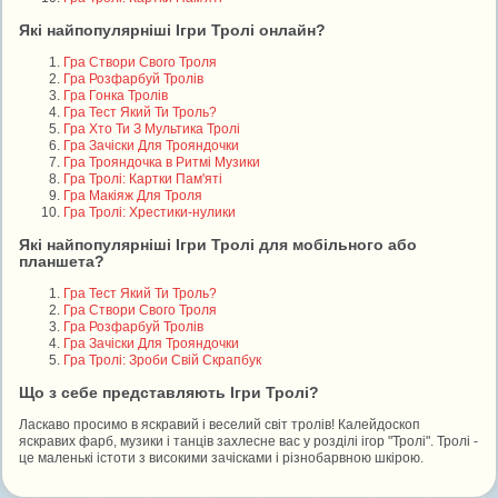
Які найпопулярніші Ігри Тролі онлайн?
Гра Створи Свого Троля
Гра Розфарбуй Тролів
Гра Гонка Тролів
Гра Тест Який Ти Троль?
Гра Хто Ти З Мультика Тролі
Гра Зачіски Для Трояндочки
Гра Трояндочка в Ритмі Музики
Гра Тролі: Картки Пам'яті
Гра Макіяж Для Троля
Гра Тролі: Хрестики-нулики
Які найпопулярніші Ігри Тролі для мобільного або
планшета?
Гра Тест Який Ти Троль?
Гра Створи Свого Троля
Гра Розфарбуй Тролів
Гра Зачіски Для Трояндочки
Гра Тролі: Зроби Свій Скрапбук
Що з себе представляють Ігри Тролі?
Ласкаво просимо в яскравий і веселий світ тролів! Калейдоскоп
яскравих фарб, музики і танців захлесне вас у розділі ігор "Тролі". Тролі -
це маленькі істоти з високими зачісками і різнобарвною шкірою.