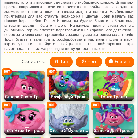
маленькі істоти з високими зачісками і різнобарвною шкірою. Ці малюки
просто випромінюють позитив і обожнюють обіймашки. Сьогодні ви
зможете не тільки з ними познайомитися, а й пограти. Найбільшими
приятелями для вас стануть Трояндочка і Цветан. Вони навчать вас
цікавих ігор і забав. Разом із ними, ви будете блукати лабіринтами,
рятувати друзів і багато іншого. Наприклад, щойно втомитеся від
динамічних ігор, ви зможете перетворитися на справжнього детектива і
перевірити свою спостережливість разом з усіма жителями села тролів.
Тролі будуть з вами грати, розфарбовувати картинки і шукати парні
картки.Тут ви знайдете найцікавіші та найяскравіші ігри
найрізноманітніших жанрів - від макіяжу до тестів і пазлів.
Топ
Нові
Рейтинг
Сортувати за:
Створи Свого Троля
Розфарбуй Тролів
Гонка Тролів
Тест Який Ти Троль?
Хто Ти З Мультика Тролі
Зачіски Для Трояндочки