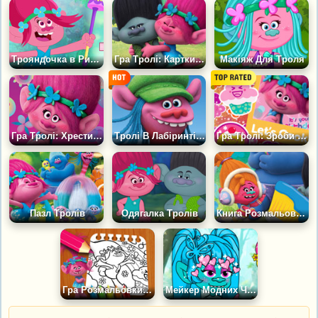
Трояндочка в Ритмі Музики
Гра Тролі: Картки Пам'яті
Макіяж Для Троля
Гра Тролі: Хрестики-нулики
Тролі В Лабіринті 3Д
Гра Тролі: Зроби Свій Скрапбук
Пазл Тролів
Одягалка Тролів
Книга Розмальовок Тролів
Гра Розмальовки: Ліс Тролів
Мейкер Модних Чібі Тролів