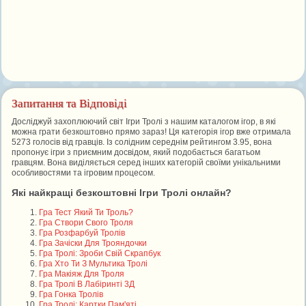
Запитання та Відповіді
Досліджуй захоплюючий світ Ігри Тролі з нашим каталогом ігор, в які
можна грати безкоштовно прямо зараз! Ця категорія ігор вже отримала
5273 голосів від гравців. Із солідним середнім рейтингом 3.95, вона
пропонує ігри з приємним досвідом, який подобається багатьом
гравцям. Вона виділяється серед інших категорій своїми унікальними
особливостями та ігровим процесом.
Які найкращі безкоштовні Ігри Тролі онлайн?
Гра Тест Який Ти Троль?
Гра Створи Свого Троля
Гра Розфарбуй Тролів
Гра Зачіски Для Трояндочки
Гра Тролі: Зроби Свій Скрапбук
Гра Хто Ти З Мультика Тролі
Гра Макіяж Для Троля
Гра Тролі В Лабіринті 3Д
Гра Гонка Тролів
Гра Тролі: Картки Пам'яті