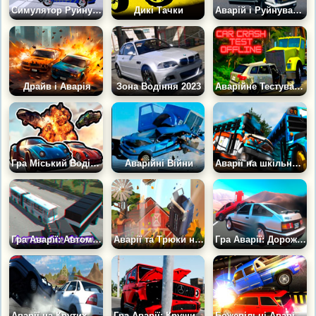
Симулятор Руйнування Автомобілів і Аварій
Дикі Тачки
Аварій і Руйнування Транспортних Засобів
Драйв і Аварія
Зона Водіння 2023
Аварійне Тестування Автомобілів
Гра Міський Водій: Розбий Тачку
Аварійні Війни
Аварії на шкільних автобусах
Гра Аварії: Автомобільна Катастрофа
Аварії та Трюки на машинах
Гра Аварії: Дорожні Війни
Аварії на Крутих Автомобілях
Гра Аварії: Круши Машину
Божевільні Аварії Машин