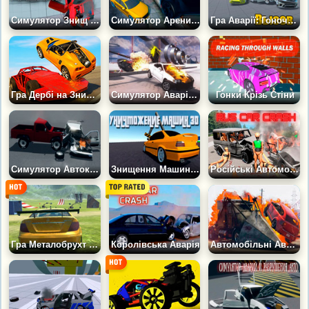
Симулятор Знищ Машину
Симулятор Арени Знищення Машин
Гра Аварії: Гоночний виклик
Гра Дербі на Знищення: Автокатастрофа
Симулятор Аварій на Полігоні
Гонки Крізь Стіни
Симулятор Автокатастроф і Руйнування Машин
Знищення Машин 3Д
Російські Автомобільні Аварії
Гра Металобрухт 6: Гран Туризмо
Королівська Аварія
Автомобільні Аварії на Арені