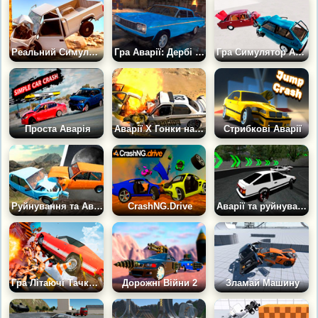
Реальний Симулятор Автомобільних Зіткнень
Гра Аварії: Дербі на Знищення
Гра Симулятор Аварі: Російські Тачки
Проста Аварія
Аварії Х Гонки на Авто Симулятор
Стрибкові Аварії
Руйнування та Аварії Машин Симулятор
CrashNG.Drive
Аварії та руйнування Машин
Гра Літаючі Тачки: Російський Флетаут
Дорожні Війни 2
Зламай Машину