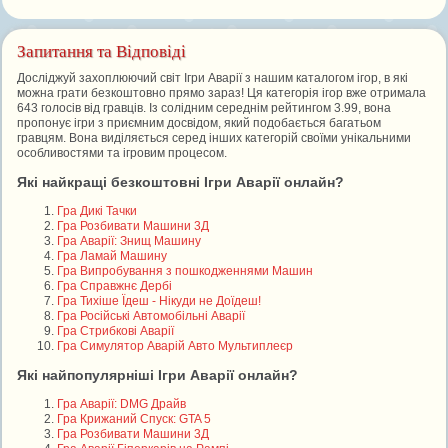
Запитання та Відповіді
Досліджуй захоплюючий світ Ігри Аварії з нашим каталогом ігор, в які
можна грати безкоштовно прямо зараз! Ця категорія ігор вже отримала
643 голосів від гравців. Із солідним середнім рейтингом 3.99, вона
пропонує ігри з приємним досвідом, який подобається багатьом
гравцям. Вона виділяється серед інших категорій своїми унікальними
особливостями та ігровим процесом.
Які найкращі безкоштовні Ігри Аварії онлайн?
Гра Дикі Тачки
Гра Розбивати Машини 3Д
Гра Аварії: Знищ Машину
Гра Ламай Машину
Гра Випробування з пошкодженнями Машин
Гра Справжнє Дербі
Гра Тихіше Їдеш - Нікуди не Доїдеш!
Гра Російські Автомобільні Аварії
Гра Стрибкові Аварії
Гра Симулятор Аварій Авто Мультиплеєр
Які найпопулярніші Ігри Аварії онлайн?
Гра Аварії: DMG Драйв
Гра Крижаний Спуск: GTA 5
Гра Розбивати Машини 3Д