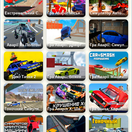
Екстремальний Спуск
Гра Аварії: Міський Авто Про Симулятор
Симулятор Автомобільних Дербі Арена
Аварії на Полігоні
Гра Аварії: Дрифт Машин
Гра Аварії: Симулятор Вільного Дрифту
Дикі Тачки 2
Гра Аварії: Божевільний Спуск
Гра Аварії Машин: Руйнування
Гоночний Симулятор з Аваріями
Гра Аварія Х: Швидка гонка 3Д
Гра Бімка: Король Божевільних Аварій 2026