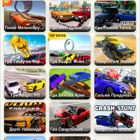
Гонки Металобрухт 3Д
Гра BMG Драйв: Симулятор Аварій Машин
Гра Розбий Татову Тачку: Реальні Аварії
Гра Тачку на Фарш: Манекена в Політ
Гра Аварії: Фізика Машини
Аварії Ралі Машин
Гра Аварії: РП
Гра Бойова Арена: Гонка за Перемогою
Гальма Придумали Боягузи
Дербі Назавжди
Гра Смертельне Падіння з Трампліна: Розбий Тачку
Аварії та Нереальні Трюки