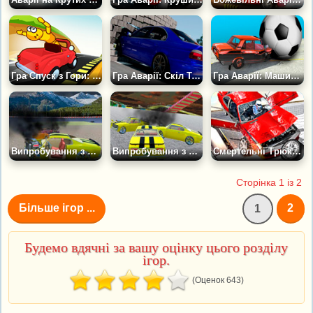
Гра Спуск з Гори: Розбий Тачку
Гра Аварії: Скіл Тест
Гра Аварії: Машини проти м'ячів
Випробування з пошкодженнями Машин 2
Випробування з пошкодженнями Машин
Смертельні Трюки Машин
Сторінка 1 із 2
Більше ігор ...
2
1
Будемо вдячні за вашу оцінку цього розділу
ігор.
(Оценок 643)