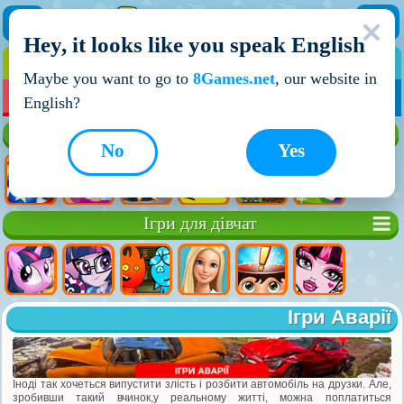
Hey, it looks like you speak English
ІГРИ
ІГРИ ДЛЯ ХЛОПЧИКІВ
Maybe you want to go to
8Games.net
, our website in
МОЇ ІГРИ
НОВІ ІГРИ
ІГРИ НА ДВОХ
English?
Кращі ігри
No
Yes
Ігри для дівчат
Ігри Аварії
Іноді так хочеться випустити злість і розбити автомобіль на друзки. Але,
зробивши такий вчинок,у реальному житті, можна поплатиться