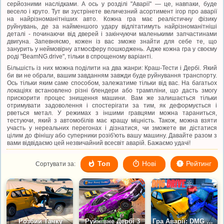
серйозними наслідками. А ось у розділі "Аварії" — це, навпаки, буде
весело і круто. Тут ви зустрінете величезний асортимент ігор про аварії
на найрізноманітніших авто. Кожна гра має реалістичну фізику
руйнувань, де за найменшого удару відлітатимуть найрізноманітніші
деталі - починаючи від дверей і закінчуючи маленькими запчастинами
двигуна. Запевняємо, кожен із вас зможе знайти для себе те, що
занурить у неймовірну атмосферу пошкоджень. Адже кожна гра у своєму
роді "BeamNG.drive", тільки в спрощеному варіанті.
Більшість із них можна поділити на два жанри: Краш-Тести і Дербі. Який
би ви не обрали, вашим завданням завжди буде руйнування транспорту.
Ось тільки яким саме способом, залежатиме тільки від вас. На багатьох
локаціях встановлено різні блендери або трампліни, що дасть змогу
прискорити процес знищення машини. Вам же залишається тільки
отримувати задоволення і спостерігати за тим, як деформується і
рветься метал. У режимах з іншими гравцями можна тараниться,
тестуючи, який з автомобілів має кращу міцність. Також, можна взяти
участь у нереальних перегонах і дізнатися, чи зможете ви дістатися
цілим до фінішу або суперники розіб'ють вашу машину. Давайте разом з
вами відвідаємо цей незвичайний всесвіт аварій. Бажаємо удачі!
Топ
Нові
Рейтинг
Сортувати за:
Розбий Тачку
Руйнівне Дербі 3
Гра Аварії: DMG Драйв