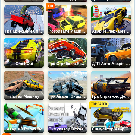
Гра Крижаний Спуск: GTA 5
Розбивати Машини 3Д
Аварії Гіперкарів на Рампі
CrashOut
Гра Стрибки з Рампи: Аварії
ДТП Авто Аварія Краш Тест Симулятор
Ламай Машину
Гра Аварії: Знищ Машину
Гра Справжнє Дербі: День Катастроф
Аварія з Рогаткою
Симулятор Зіткнення Машин 3Д
Симулятор Аварій Авто Мультиплеєр