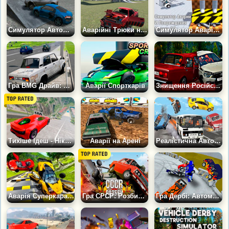
Симулятор Автомобільних Аварій
Аварійні Трюки на автомобілях
Симулятор Аварій і Пошкодження Машин
Гра BMG Драйв: Російські Тачки
Аварії Спорткарів
Знищення Російських Автомобілів
Тихіше Їдеш - Нікуди не Доїдеш!
Аварії на Арені
Реалістична Автокатастрофа Російських Машин
Аварія Суперкара 3Д
Гра СРСР: Розбий Радянську Машину
Гра Дербі: Автомобільний Беззаконня