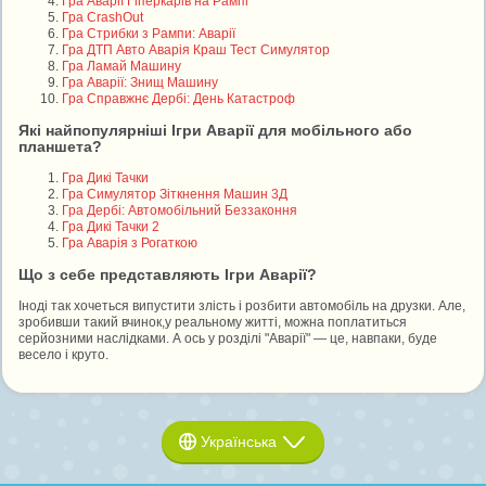
Гра Аварії Гіперкарів на Рампі
Гра CrashOut
Гра Стрибки з Рампи: Аварії
Гра ДТП Авто Аварія Краш Тест Симулятор
Гра Ламай Машину
Гра Аварії: Знищ Машину
Гра Справжнє Дербі: День Катастроф
Які найпопулярніші Ігри Аварії для мобільного або
планшета?
Гра Дикі Тачки
Гра Симулятор Зіткнення Машин 3Д
Гра Дербі: Автомобільний Беззаконня
Гра Дикі Тачки 2
Гра Аварія з Рогаткою
Що з себе представляють Ігри Аварії?
Іноді так хочеться випустити злість і розбити автомобіль на друзки. Але,
зробивши такий вчинок,у реальному житті, можна поплатиться
серйозними наслідками. А ось у розділі "Аварії" — це, навпаки, буде
весело і круто.
Українська