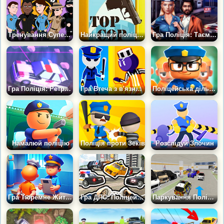
Тренування Супер Копа
Найкращий поліцейський
Гра Поліція: Таємничий Мотель
Гра Поліція: Ретро Погоня
Гра Втеча з в'язниці: Ховайся або Атакуй
Поліцейська дільниця 2
Намалюй поліцію
Поліція проти Зеків
Розслідуй Злочин
Гра Тюремне Життя: Поліцейська Дільниця
Гра ДПС: Поліцейський Розгін
Паркування Поліцейського Автомобіля в Підземці