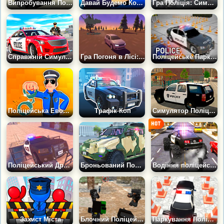
Випробування Поліцейської Машини
Давай Будемо Копами
Гра Поліція: Симулятор Погоні
Справжній Симулятор Поліцейської Машини
Гра Погоня в Лісі: Втікай від Поліції
Поліцейське Паркування 2
Поліцейська Еволюція Клікер
Трафік Коп
Симулятор Поліцейського Джипа
Поліцейський Дрифт і Трюки
Броньований Поліцейський Автомобіль
Водіння поліцейських Джипів
Захист Міста
Блочний Поліцейський Загін
Паркування Поліцейських Машин