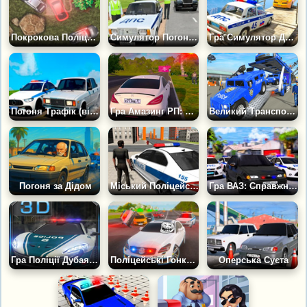
Покрокова Поліцейська Погоня
Симулятор Погоні ДПС Онлайн
Гра Симулятор ДПС: Погоня в Пляшковому Місті
Погоня Трафік (від MZGames)
Гра Амазинг РП: Симулятор Бандита і Копа
Великий Транспортний Вантажівка Поліції
Погоня за Дідом
Міський Поліцейський у Великому Місті
Гра ВАЗ: Справжні Машини Оперів
Гра Поліції Дубая: Суперкар Ралі
Поліцейські Гонки Відкритий Світ
Оперська Суєта