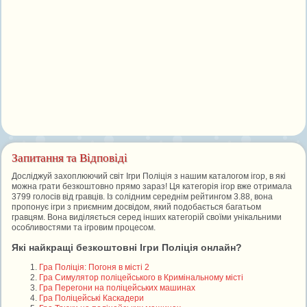
Запитання та Відповіді
Досліджуй захоплюючий світ Ігри Поліція з нашим каталогом ігор, в які
можна грати безкоштовно прямо зараз! Ця категорія ігор вже отримала
3799 голосів від гравців. Із солідним середнім рейтингом 3.88, вона
пропонує ігри з приємним досвідом, який подобається багатьом
гравцям. Вона виділяється серед інших категорій своїми унікальними
особливостями та ігровим процесом.
Які найкращі безкоштовні Ігри Поліція онлайн?
Гра Поліція: Погоня в місті 2
Гра Симулятор поліцейського в Кримінальному місті
Гра Перегони на поліцейських машинах
Гра Поліцейські Каскадери