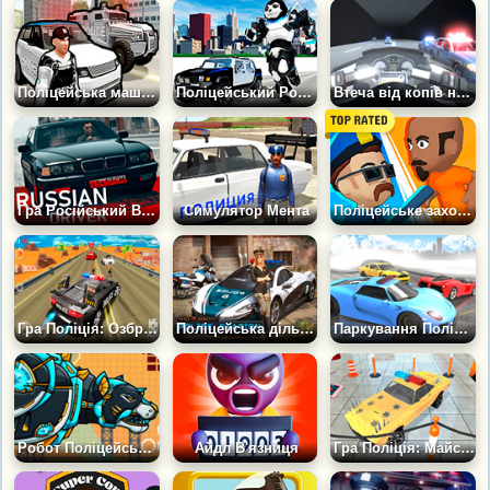
Поліцейська машина в місті
Поліцейський Робот Панда
Втеча від копів на Мотоциклі
Гра Російський Водій: Кримінальний Рейд
Симулятор Мента
Поліцейське захоплення
Гра Поліція: Озброєний Автомобіль
Поліцейська дільниця
Паркування Поліцейських Суперкарів
Робот Поліцейський: Залізна Пантера
Айдл В'язниця
Гра Поліція: Майстер паркування автомобілів