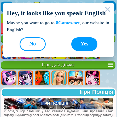
Hey, it looks like you speak English
ІГРИ
ІГРИ ДЛЯ ХЛОПЧИКІВ
Maybe you want to go to
8Games.net
, our website in
МОЇ ІГРИ
НОВІ ІГРИ
ІГРИ НА ДВОХ
English?
Кращі ігри
No
Yes
Ігри для дівчат
Ігри Поліція
У розділі ігор "Поліція" у вас з'явиться чудовий шанс проявити свою
відвагу і мужність у ролі бравого поліцейського. Охоронці порядку завжди