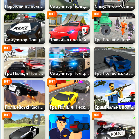
Перегони на поліцейських машинах
Симулятор поліцейського в Кримінальному місті
Симулятор Російського Даішника 3Д
Симулятор Поліцейської Машини
Трюки на поліцейських машинах
Гра Поліція: Перевезення ув'язнених
Гра Поліція Проти злодіїв: Погоня
Симулятор Поліцейської Машини 3
Гра Поліцейська Машина: Офроуд
Поліцейські Каскадери
Гра Поліція: Нескінченна Погоня
Кримінальна поліція Маямі