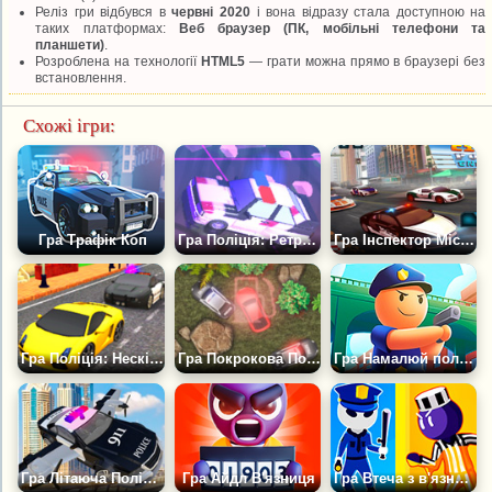
Реліз гри відбувся в
червні 2020
і вона відразу стала доступною на
таких платформах:
Веб браузер (ПК, мобільні телефони та
планшети)
.
Розроблена на технології
HTML5
— грати можна прямо в браузері без
встановлення.
Схожі ігри:
Гра Трафік Коп
Гра Поліція: Ретро Погоня
Гра Інспектор Міської Поліції
Гра Поліція: Нескінченна Погоня
Гра Покрокова Поліцейська Погоня
Гра Намалюй поліцію
Гра Літаюча Поліцейська Машина
Гра Айдл В'язниця
Гра Втеча з в'язниці: Ховайся або Атакуй