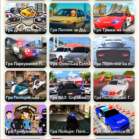
Гра ДПС: Поліцейський Розгін
Гра Погоня за Дідом
Гра Трюки на поліцейських машинах
Гра Паркування Поліцейського Хаммера
Гра Оперська Суєта
Гра Перегони на поліцейських машинах
Гра Поліцейська дільниця
Гра ВАЗ: Справжні Машини Оперів
Гра Поліцейські Гонки Відкритий Світ
Гра Тренування Супер Копа
Гра Поліція: Погоня на Джипі 2
Гра Навчимося Паркувати Машину Поліції