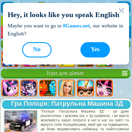
Hey, it looks like you speak English
ІГРИ
ІГРИ ДЛЯ ХЛОПЧИКІВ
Maybe you want to go to
8Games.net
, our website in
МОЇ ІГРИ
НОВІ ІГРИ
ІГРИ НА ДВОХ
English?
Кращі ігри
No
Yes
Ігри для дівчат
Гра Поліція: Патрульна Машина 3Д
"Поліція: Патрульна Машина 3Д" - це дуже
реалістична і красива гра з 3д графікою, і ви маєте
можливість зараз пограти в неї в нас на сайті та
відчути себе поліцейським, який іде на підвищення,
де йому видаватимуть найкращі та найпотужніші