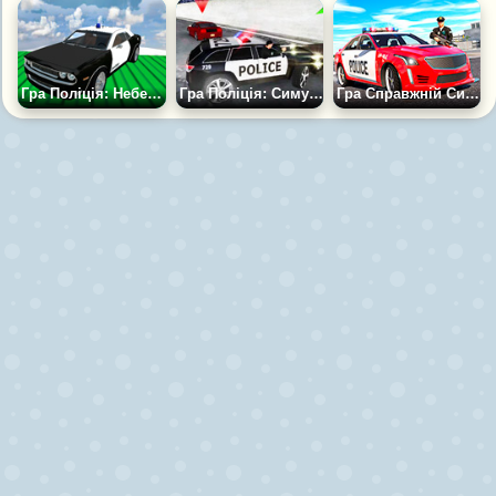
Гра Поліція: Небезпечна Дорога
Гра Поліція: Симулятор Погоні
Гра Справжній Симулятор Поліцейської Машини