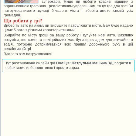
суперкари. Якщо ви любите красиві машини з
опрацьованою графікою і реалістичним управлінням, то ця гра для вас! Ви
патрулюватимете вулиці більшого міста і зберігатимете спокій усіх
громадян.
Що робити у грі?
Виберіть авто на якому ви вирушите патрулювати місто. Вам буде надано
цілих 5 авто з різними характеристиками.
Збирайте по місту гроші за вашу роботу і купуйте нові авто. Важливо
розуміти, що кожен з поліцейських має бути прикладом для звичайного
водія, потрібно дотримуватися всіх правил дорожнього руху в цій
реалістичній грі.
Вдалого вам патрулювання!
Тут розташована онлайн гра
Поліція: Патрульна Машина 3Д
, пограти в
неї ви можете безкоштовно і просто зараз.