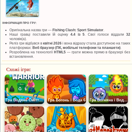
ІНФОРМАЦІЯ ПРО ГРУ:
Оригінальна назва гри —
Fishing Clash: Sport Simulator
.
Наші гравці поставили їй оцінку
4.4 із 5
. Свої голоси віддали
32
чоловік(а).
Реліз гри відбувся в
квітні 2026
і вона відразу стала доступною на таких
платформах:
Веб браузер (ПК, мобільні телефони та планшети)
.
Розроблена на технології
HTML5
— грати можна прямо в браузері без
встановлення.
Схожі ігри:
Гра Водяне Сміття: Воїни
Гра Вогонь і Вода 6
Гра Вогняна і Водяна Кулі: Паркур Закоханих Куль: Паркур Закоханих Куль
Гра Фруктове Злиття: Головоломка з Кавуном
Гра Аквапарк: Сортування
Гра Вогонь і Вода: Чорний і Білий