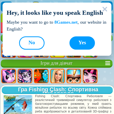
Hey, it looks like you speak English
ІГРИ
ІГРИ ДЛЯ ХЛОПЧИКІВ
Maybe you want to go to
8Games.net
, our website in
МОЇ ІГРИ
НОВІ ІГРИ
ІГРИ НА ДВОХ
English?
Кращі ігри
No
Yes
Ігри для дівчат
Гра Fishing Clash: Спортивна
Риболовля
Fishing Clash: Спортивна Риболовля —
реалістичний тривимірний симулятор риболовлі з
багатокористувацьким режимом, у який грають
мільйони рибалок по всьому світу. Кожна спіймана
риба відображається в деталізованій 3D-графіці з