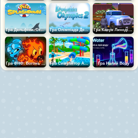
Гра Дельфіни: Стрибки у воду
Гра Олімпіада Дельфінів 2
Гра Кавун Лиходій 2
Гра ФНФ: Вогонь і Вода
Гра Симулятор Аквапарку
Гра Налий Воду