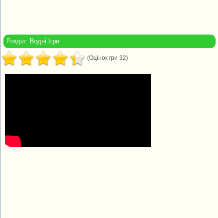
Розділ:
Водні Ігри
(Оцінок гри 32)