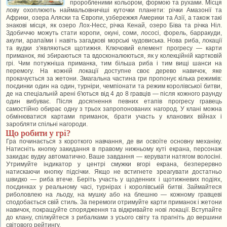
проробленими кольором, формою та рухами. Місця
лову охоплюють наймальовничіші куточки планети: річки Амазонії та
Африки, озера Аляски та Європи, узбережжя Америки та Азії, а також такі
знакові місця, як озеро Лох-Несс, річка Кенай, озеро Біва та річка Ніл.
Здобиччю можуть стати коропи, окуні, соми, лососі, форель, барракуди,
акули, арапаїми і навіть загадкові морські чудовиська. Нова риба, локації
та вудки з'являються щотижня. Ключовий елемент прогресу — карти
приманок, які збираються та вдосконалюються, як у колекційній картковій
грі. Чим потужніша приманка, тим більша риба і тим вищі шанси на
перемогу. На кожній локації доступне своє дерево навичок, яке
прокачується за жетони. Змагальна частина гри пропонує кілька режимів:
поєдинки один на один, турніри, чемпіонати та режим королівської битви,
де на спеціальній арені б'ються від 4 до 8 гравців — після кожного раунду
один вибуває. Після досягнення певних етапів прогресу гравець
самостійно обирає одну з трьох запропонованих нагород. У клані можна
обмінюватися картами приманок, брати участь у кланових війнах і
заробляти спільні нагороди.
Що робити у грі?
Гра починається з короткого навчання, де ви освоїте основну механіку.
Натисніть кнопку закидання в правому нижньому куті екрана, персонаж
закидає вудку автоматично. Ваше завдання — керувати натягом волосіні.
Утримуйте індикатор у центрі смужки вгорі екрана, безперервно
натискаючи кнопку підсічки. Якщо не встигнете зреагувати достатньо
швидко — риба втече. Беріть участь у щоденних і щотижневих подіях,
поєдинках у реальному часі, турнірах і королівській битві. Займайтеся
риболовлею на льоду, на мушку або на блешню — кожному гравцеві
сподобається свій стиль. За перемоги отримуйте карти приманок і жетони
навичок, покращуйте спорядження та відкривайте нові локації. Вступайте
до клану, спілкуйтеся з рибалками з усього світу та прагніть до вершини
світового рейтингу.