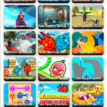
Гра Гідроцикли на водних гірках
Гра Знайти Вихід: Підводна Лабораторія
Гра Стрільба по кавунах
Гра Раш на Каяках по Білій Воді
Нові Пригоди Вогню та Води
Гра Принцеса Золотий Клинок і Небезпечні Води
Гра Вогонь і Вода на Острові
Гра Розбий Кавун
Гра Водна криза
Гра З'єднай Крапки: Водний Світ
Гра Луки: Стрільба по кавунах
Гра Апхілл Раш 7: Водний Парк