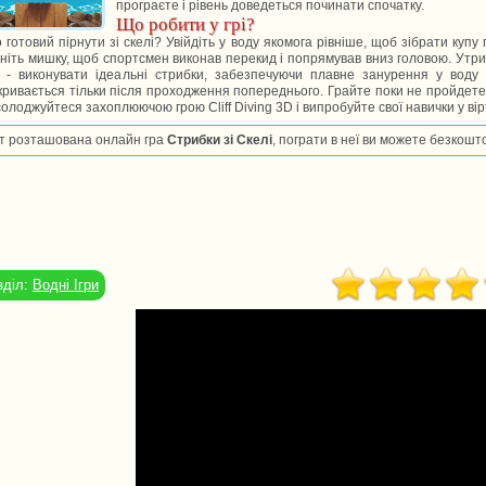
програєте і рівень доведеться починати спочатку.
Що робити у грі?
 готовий пірнути зі скелі? Увійдіть у воду якомога рівніше, щоб зібрати купу 
ніть мишку, щоб спортсмен виконав перекид і попрямував вниз головою. Утр
и - виконувати ідеальні стрибки, забезпечуючи плавне занурення у воду
кривається тільки після проходження попереднього. Грайте поки не пройдете вс
олоджуйтеся захоплюючою грою Cliff Diving 3D і випробуйте свої навички у вірт
т розташована онлайн гра
Стрибки зі Скелі
, пограти в неї ви можете безкошт
зділ:
Водні Ігри