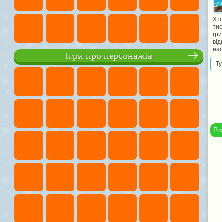
Хто
тис
гр
від
нас
Ігри про персонажів
Ту
Ро