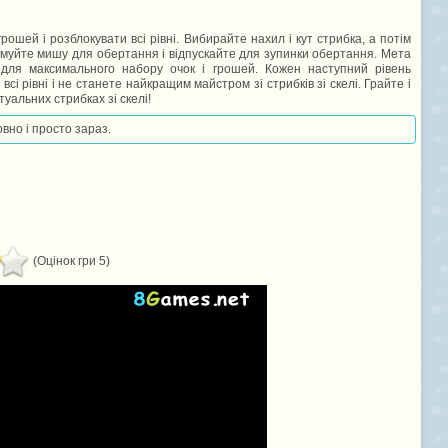
грошей і розблокувати всі рівні. Вибирайте нахил і кут стрибка, а потім
имуйте мишу для обертання і відпускайте для зупинки обертання. Мета
 для максимального набору очок і грошей. Кожен наступний рівень
і рівні і не станете найкращим майстром зі стрибків зі скелі. Грайте і
уальних стрибках зі скелі!
овно і просто зараз.
(Оцінок гри 5)