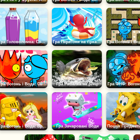
Гра Головоломка: Сортування води в колбах
Гра Перегони на гірках в Аквапарку
Гра Вогонь і Вода: Світ Цукерок
Гра Рибалка на річці
Гра ФНФ: Вогон
Гра Вогонь і Вода: Врятувати Принцесу
Гра Зачаровані Води