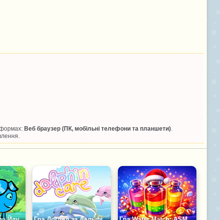
тформах:
Веб браузер (ПК, мобільні телефони та планшети)
.
влення.
Гра Вогонь і Вода Йдуть Додому
Гра Догляд за Дельфіном
Гра Water Match: ASMR Водне Сортування