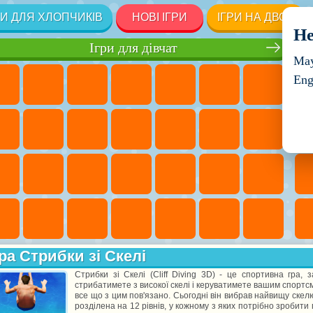
РИ ДЛЯ ХЛОПЧИКІВ
НОВІ ІГРИ
ІГРИ НА ДВОХ
He
Ігри для дівчат
May
Eng
ра Стрибки зі Скелі
Стрибки зі Скелі (Cliff Diving 3D) - це спортивна гра,
стрибатимете з високої скелі і керуватимете вашим спортсме
все що з цим пов'язано. Сьогодні він вибрав найвищу скел
розділена на 12 рівнів, у кожному з яких потрібно зробити 