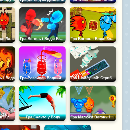
Гра Вогонь і Вода: Лабіринт
Гра Вогонь і Вода: Бійки
Гра Вогонь і Вода: Захист Скарбів
ь і Вода
Гра Розливай Водний Джем
Гра Шайлушай: Стрибки у воду
Пошук Предметів: Спанч Боб
Гра Сальто у Воду
Гра Малюки Вогонь і Вода