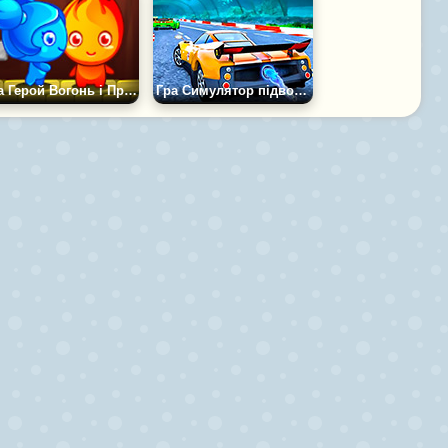
Гра Герой Вогонь і Принцеса Вода
Гра Симулятор підводних перегонів на машинах