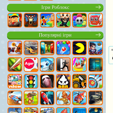
Ігри Роблокс
Популярні ігри
К