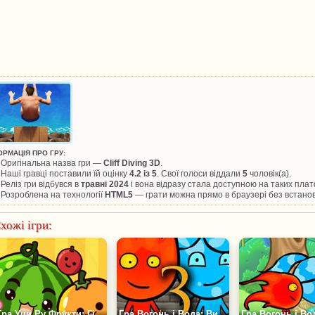
ОРМАЦІЯ ПРО ГРУ:
Оригінальна назва гри —
Cliff Diving 3D
.
Наші гравці поставили їй оцінку
4.2 із 5
. Свої голоси віддали
5
чоловік(а).
Реліз гри відбувся в
травні 2024
і вона відразу стала доступною на таких пла
Розроблена на технології
HTML5
— грати можна прямо в браузері без встано
хожі ігри:
Гра Учи Ру Фрукти: Гігантський Кавун
Гра Вогонь і Вода: Вижити на Острові 3