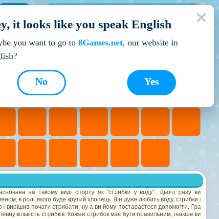
МОЇ ІГРИ
y, it looks like you speak English
Кращі ігри
be you want to go to
8Games.net
, our website in
lish?
No
Yes
 заснована на такому виді спорту як "стрибки у воду". Цього разу ви
ном, в ролі якого буде крутий хлопець. Він дуже любить воду, стрибки і
ю і вирішив почати стрибати, ну а ви йому постараєтеся допомогти. Гра
певну кількість стрибків. Кожен стрибок має бути правильним, інакше ви