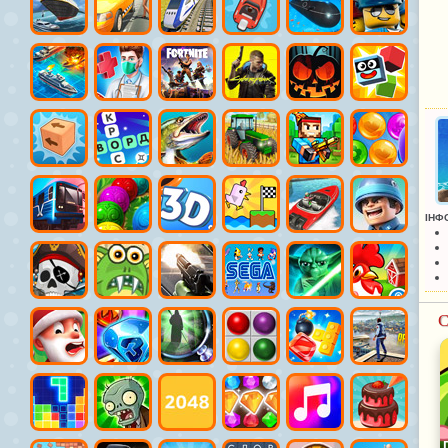
ІНФ
С