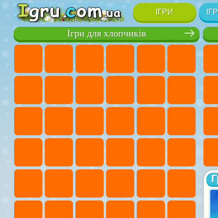
ІГРИ
ІГ
Ігри для хлопчиків
Г