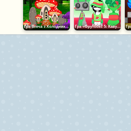
Гра Втеча з Холодних Вод
Гра «Фрутбокс 5: Кавун»