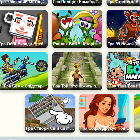
Гра Трюковий Мотоцикл 2D: Паперові Перегони
Гра Поліція: Команда порятунку
Гра Оббі Вкради Брейнрот Плейграунд
Равлик Боб 5: Історія Кохання
Гра Бомж Спідстер
Гра Той, хто біжить по гробницях
Гра Тока Бока 
Гра Створи Свій Світ Майна 2D
Гра Софія Друкує Повідомлення