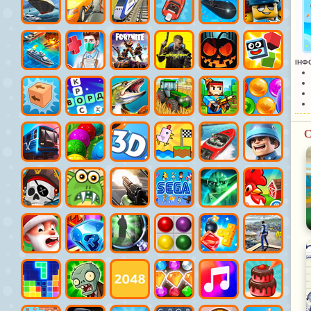
ІНФ
С