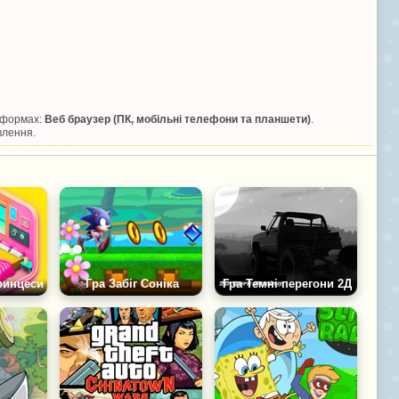
атформах:
Веб браузер (ПК, мобільні телефони та планшети)
.
влення.
ринцеси
Гра Забіг Соніка
Гра Темні перегони 2Д