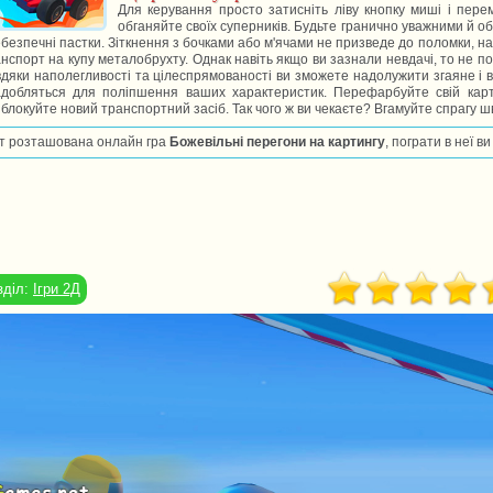
Для керування просто затисніть ліву кнопку миші і пере
обганяйте своїх суперників. Будьте гранично уважними й 
ебезпечні пастки. Зіткнення з бочками або м'ячами не призведе до поломки, на 
нспорт на купу металобрухту. Однак навіть якщо ви зазнали невдачі, то не пос
дяки наполегливості та цілеспрямованості ви зможете надолужити згаяне і в
адобляться для поліпшення ваших характеристик. Перефарбуйте свій карт
блокуйте новий транспортний засіб. Так чого ж ви чекаєте? Вгамуйте спрагу шв
т розташована онлайн гра
Божевільні перегони на картингу
, пограти в неї 
зділ:
Ігри 2Д