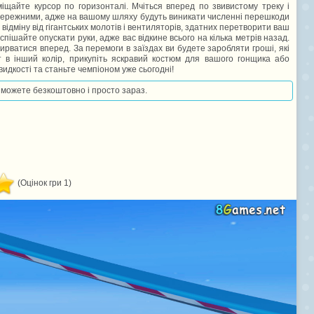
міщайте курсор по горизонталі. Мчіться вперед по звивистому треку і
обережними, адже на вашому шляху будуть виникати численні перешкоди
відміну від гігантських молотів і вентиляторів, здатних перетворити ваш
пішайте опускати руки, адже вас відкине всього на кілька метрів назад.
ирватися вперед. За перемоги в заїздах ви будете заробляти гроші, які
 в інший колір, прикупіть яскравий костюм для вашого гонщика або
идкості та станьте чемпіоном уже сьогодні!
ви можете безкоштовно і просто зараз.
(Оцінок гри 1)