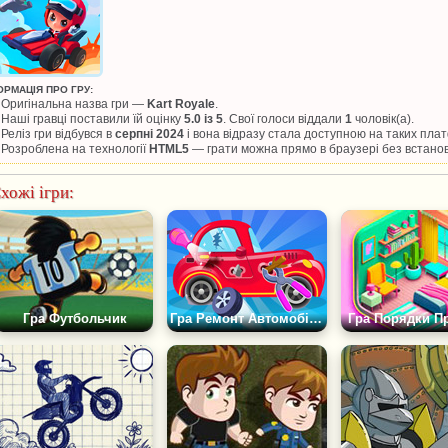
ОРМАЦІЯ ПРО ГРУ:
Оригінальна назва гри —
Kart Royale
.
Наші гравці поставили їй оцінку
5.0 із 5
. Свої голоси віддали
1
чоловік(а).
Реліз гри відбувся в
серпні 2024
і вона відразу стала доступною на таких пл
Розроблена на технології
HTML5
— грати можна прямо в браузері без встано
хожі ігри:
Гра Футбольчик
Гра Ремонт Автомобіля Дуду Механік
Гра Порядки П