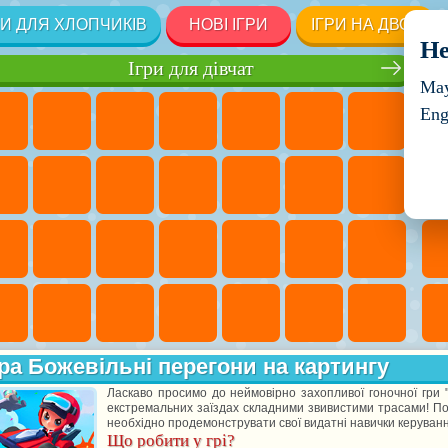
РИ ДЛЯ ХЛОПЧИКІВ
НОВІ ІГРИ
ІГРИ НА ДВОХ
He
Ігри для дівчат
May
Eng
ра Божевільні перегони на картингу
Ласкаво просимо до неймовірно захопливої гоночної гри "
екстремальних заїздах складними звивистими трасами! Поп
необхідно продемонструвати свої видатні навички керуванн
Що робити у грі?