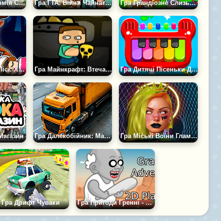
Гра Стратегії: Армія Століть
Гра ГТА: Війни Чайнатауна
Гра Грандіозне Слизьке Ралі
Гра 99 Ночей У Лісі: Хоррор Страшилка Оригінал
Гра Майнкрафт: Втеча Стіва
Гра Дитячі Пісеньки Для Піаніно
Магазин
Гра Далекобійник: Майстер Паркування
Гра Міські Воїни Гламуру
Гра Дрифт Чуваки
Гра Пригоди Гренні - 2D-Платформер