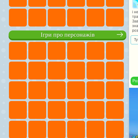
і н
тра
Зав
зн
роз
Ігри про персонажів
Ту
Ро