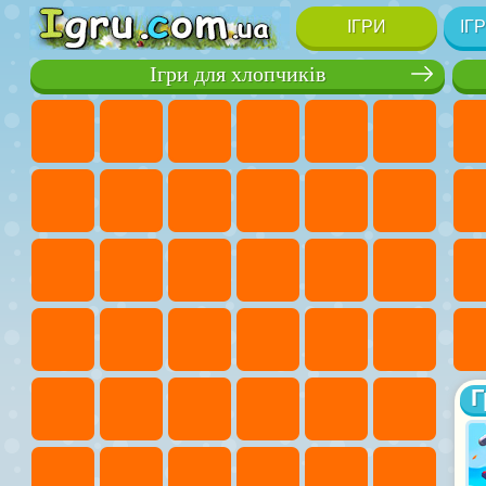
ІГРИ
ІГ
Ігри для хлопчиків
Г