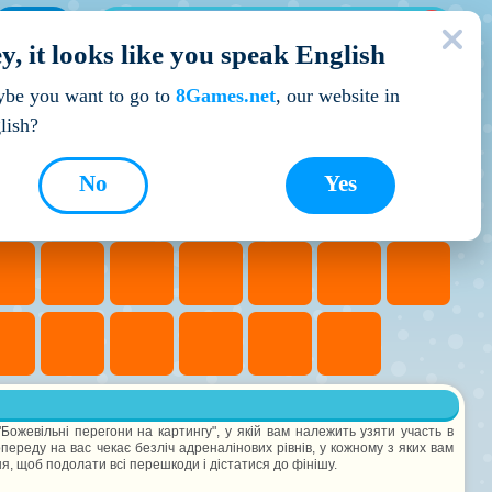
МОЇ ІГРИ
y, it looks like you speak English
Кращі ігри
be you want to go to
8Games.net
, our website in
lish?
No
Yes
Божевільні перегони на картингу", у якій вам належить узяти участь в
ереду на вас чекає безліч адреналінових рівнів, у кожному з яких вам
я, щоб подолати всі перешкоди і дістатися до фінішу.