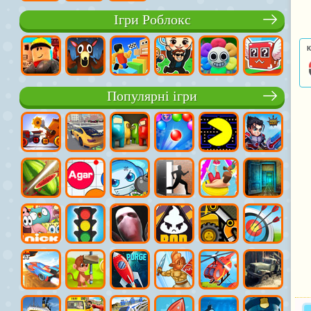
Ігри Роблокс
К
Популярні ігри