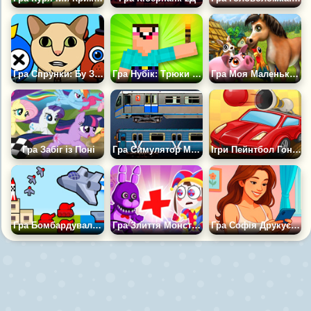
Гра Спрунки: Бу Злякався?
Гра Нубік: Трюки зі Смолоскипом
Гра Моя Маленька Ферма
Гра Забіг із Поні
Гра Симулятор Московського Метро 2Д
Ігри Пейнтбол Гонки
Гра Бомбардувальник: 2Д Повітряний Удар
Гра Злиття Монстрів 2Д
Гра Софія Друкує Повідомлення