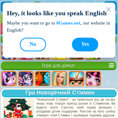
Hey, it looks like you speak English
ІГРИ
ІГРИ ДЛЯ ХЛОПЧИКІВ
Maybe you want to go to
8Games.net
, our website in
МОЇ ІГРИ
НОВІ ІГРИ
ІГРИ НА ДВОХ
English?
Кращі ігри
No
Yes
Ігри для дівчат
Гра Новорічний Стікмен
"Новорічний Стікмен" - це прикольна гра, де на вас
чекає нова порція пригод разом зі Стікменом. Ви
будете грати Сантою, який ходив вулицею і
роздавав дітям подарунки. Раптом на його шляху
з'явився злий Стікмен і зробивши підніжку дідусеві,