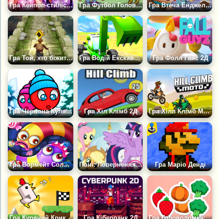
Гра Кейпоп-стиліст: Дівчата-айдоли
Гра Футбол Головами Арена: Всі Зірки
Гра Втеча Енджело зі Школи
Гра Той, хто біжить по гробницях
Гра Водій Екскаватора
Гра Фолл Гайс 2Д
Гра Червона Куля: Різдвяна Любов
Гра Хіл Клімб 2Д
Гра Хілл Клімб Мото 2Д
Гра Вормейт Солодощі
Поні: Повернення Елементів Магії
Гра Маріо Денді
Гра Курячий Крик: Гонка
Гра Кіберпанк 2Д
Гра Головоломка: Парні З'єднання 2Д