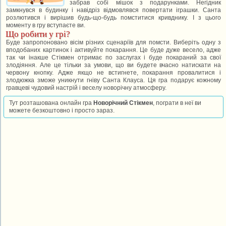
забрав собі мішок з подарунками. Негідник
замкнувся в будинку і навідріз відмовлявся повертати іграшки. Санта
розлютився і вирішив будь-що-будь помститися кривднику. І з цього
моменту в гру вступаєте ви.
Що робити у грі?
Буде запропоновано вісім різних сценаріїв для помсти. Виберіть одну з
вподобаних картинок і активуйте покарання. Це буде дуже весело, адже
так чи інакше Стікмен отримає по заслугах і буде покараний за свої
злодіяння. Але це тільки за умови, що ви будете вчасно натискати на
червону кнопку. Адже якщо не встигнете, покарання провалитися і
злодюжка зможе уникнути гніву Санта Клауса. Ця гра подарує кожному
гравцеві чудовий настрій і веселу новорічну атмосферу.
Тут розташована онлайн гра
Новорічний Стікмен
, пограти в неї ви
можете безкоштовно і просто зараз.