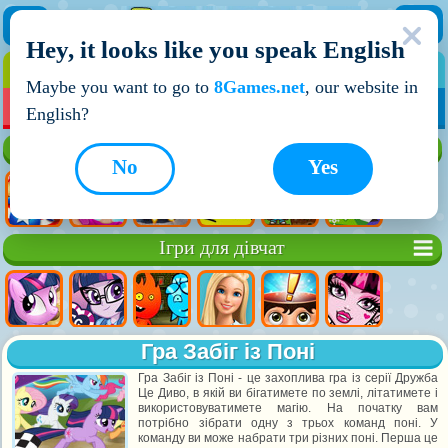
Hey, it looks like you speak English
ІГРИ
ІГРИ ДЛЯ ХЛОПЧИКІВ
Maybe you want to go to
8Games.net
, our website in
МОЇ ІГРИ
НОВІ ІГРИ
ІГРИ НА ДВОХ
English?
Кращі ігри
No
Yes
Ігри для дівчат
Гра Забіг із Поні
Гра Забіг із Поні - це захоплива гра із серії Дружба
Це Диво, в якій ви бігатимете по землі, літатимете і
використовуватимете магію. На початку вам
потрібно зібрати одну з трьох команд поні. У
команду ви може набрати три різних поні. Перша це