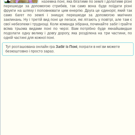
наземна поні, яка бігатиме по землі і долатиме різні
перешкоди за допомогою стрибків, так само вона буде поїдати різні
фрукти на шляху і поповнювати цим енергію. Друга це єдиноріг, який так
само багет по землі і знищує перешкоди за допомогою магічних
заклинань. Ну і третій вид поні це пегаси, які літають у повітрі, але там є
свої небезпеки і труднощі. Коли команда зібрана, починайте забіг і грайте
всіма трьома видами поні по черзі. Вам потрібно буде якнайшвидше
подолати одну велику і довгу дорогу, яка розділена на три частини, по
одній частині для кожної поні.
Тут розташована онлайн гра
Забіг із Поні
, пограти в неї ви можете
безкоштовно і просто зараз.