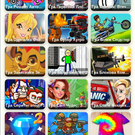
Гра Ремонт Автомобіля Дуду Механік
Гра Перегони Ллойда
Гра Стікмен: Втеча з Комплексу
Гра Одягалка Фей Вінкс
Гра Супер Хутро
Гра Бомж Спідстер
Гра Захисники Земель Прайда
Гра Балді Бейсікс 2
Гра Блокова Команда: Бій На смерть
Гра Спритні злодії 1
Гра Світ Чудес: Злиття & Магія
Гра Стати механіком