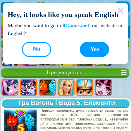
Hey, it looks like you speak English
ІГРИ
ІГРИ ДЛЯ ХЛОПЧИКІВ
Maybe you want to go to
8Games.net
, our website in
МОЇ ІГРИ
НОВІ ІГРИ
ІГРИ НА ДВОХ
English?
Кращі ігри
No
Yes
Ігри для дівчат
Гра Вогонь і Вода 5: Елементи
Пригоди маленьких духів тривають! Зараз на вас
чекає нова п'ята частина знаменитого
платформера із серії "Вогонь і Вода". Ці незвичайні
дії з елементами головоломки завоювали безліч
шанувальників по всьому світу. У грі "Вогонь і Вода 5: