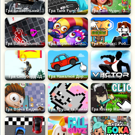
Гра Божевільний Мустанг Монстр
Гра Tank Fury: Битва з Босом 2D
Гра Світ Чудес: Злиття & Магія
Гра Battlegrounds2d.io
Гра Вормейт Солодощі
Гра Роблокс: Робукс Оббі
Гра Сноуборд 2Д
Гра Намалюй Дорогу Для Машини
Гра Вектор
Гра Втеча Енджело зі Школи
Гра Круши та ламай
Гра Клікер Максвелл