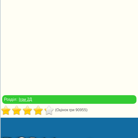
Розділ:
Ігри 2Д
(Оцінок гри 90955)