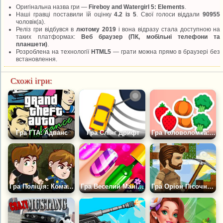
Оригінальна назва гри —
Fireboy and Watergirl 5: Elements
.
Наші гравці поставили їй оцінку
4.2 із 5
. Свої голоси віддали
90955
чоловік(а).
Реліз гри відбувся в
лютому 2019
і вона відразу стала доступною на
таких платформах:
Веб браузер (ПК, мобільні телефони та
планшети)
.
Розроблена на технології
HTML5
— грати можна прямо в браузері без
встановлення.
Схожі ігри:
Гра ГТА: Адванс
Гра Слінг Дрифт
Гра Головоломка: Парні З'єднання 2Д
Гра Поліція: Команда порятунку
Гра Веселий Манікюрний Салон для дівчаток
Гра Оріон Пісочниця 2: Покращений