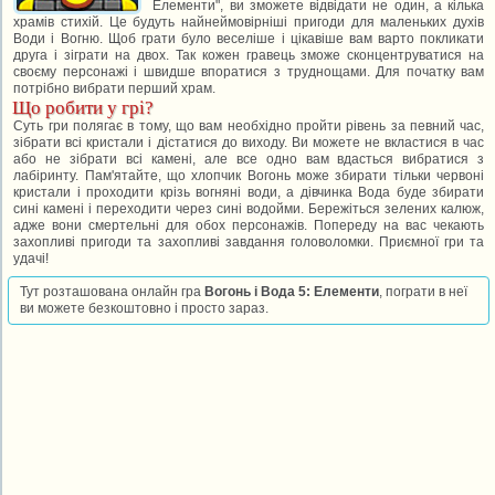
Елементи", ви зможете відвідати не один, а кілька
храмів стихій. Це будуть найнеймовірніші пригоди для маленьких духів
Води і Вогню. Щоб грати було веселіше і цікавіше вам варто покликати
друга і зіграти на двох. Так кожен гравець зможе сконцентруватися на
своєму персонажі і швидше впоратися з труднощами. Для початку вам
потрібно вибрати перший храм.
Що робити у грі?
Суть гри полягає в тому, що вам необхідно пройти рівень за певний час,
зібрати всі кристали і дістатися до виходу. Ви можете не вкластися в час
або не зібрати всі камені, але все одно вам вдасться вибратися з
лабіринту. Пам'ятайте, що хлопчик Вогонь може збирати тільки червоні
кристали і проходити крізь вогняні води, а дівчинка Вода буде збирати
сині камені і переходити через сині водойми. Бережіться зелених калюж,
адже вони смертельні для обох персонажів. Попереду на вас чекають
захопливі пригоди та захопливі завдання головоломки. Приємної гри та
удачі!
Тут розташована онлайн гра
Вогонь і Вода 5: Елементи
, пограти в неї
ви можете безкоштовно і просто зараз.