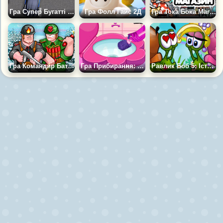
Гра Супер Бугатті Гонки 2022 Для Дітей
Гра Фолл Гайс 2Д
Гра Тока Бока Магазин
Гра Командир Батальйону 2
Гра Прибирання: Туалет Принцеси
Равлик Боб 5: Історія Кохання