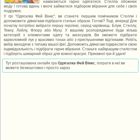
намагаються гарно одягатися. Стелла обожнює
моду і готова вдень і вночі займатися підбором вбрання для себе і своїх
подружок.
У грі "Одягалка Фей Вінкс", ви станете першим помічником Стелли і
допоможете дівчаткам підібрати стильні образи. Готові? Тоді, вперед! Для
початку потрібно вибрати першу героїню, серед чарівниць: Блум, Стеллу,
Текну, Лейлу, Флору або Музу. У вашому розпорядженні буде кілька
категорій з елементами одягу та аксесуарів. Ви зможете підібрати
карколомний лук у красивих тонах або з приглушеними відтінками. Робіть
вибір виходячи з типажу вашої феї. Допоможіть дівчатам підкреслити свою
індивідуальність і підібрати гарне вбрання. Станьте найкращим стилістом
і підберіть шикарний образ для кожної красуні. Приємної гри й удачі!
Тут розташована онлайн гра
Одягалка Фей Вінкс
, пограти в неї ви
можете безкоштовно і просто зараз.