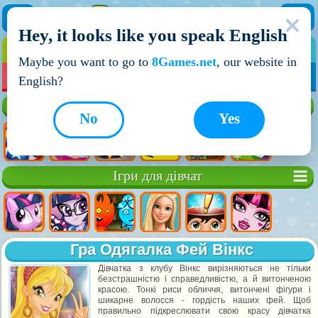
Hey, it looks like you speak English
ІГРИ
ІГРИ ДЛЯ ХЛОПЧИКІВ
Maybe you want to go to
8Games.net
, our website in
МОЇ ІГРИ
НОВІ ІГРИ
ІГРИ НА ДВОХ
English?
Кращі ігри
No
Yes
Ігри для дівчат
Гра Одягалка Фей Вінкс
Дівчатка з клубу Вінкс вирізняються не тільки
безстрашністю і справедливістю, а й витонченою
красою. Тонкі риси обличчя, витончені фігури і
шикарне волосся - гордість наших фей. Щоб
правильно підкреслювати свою красу дівчатка