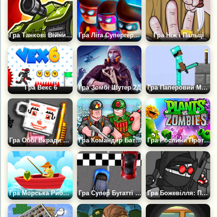
Гра Танкові Війни на Двох
Гра Ліга Супергероїв
Гра Ніж і Пальці
Гра Векс 6
Гра Зомбі Шутер 2Д
Гра Паперовий Майнкрафт 2Д
Гра Оббі Вкради Брейнрот Плейграунд
Гра Командир Батальйону 2
Гра Рослини Проти Зомбі: Захист Вежі
Гра Морська Риболовля 2D
Гра Супер Бугатті Гонки 2022 Для Дітей
Гра Божевілля: Проект Нексус