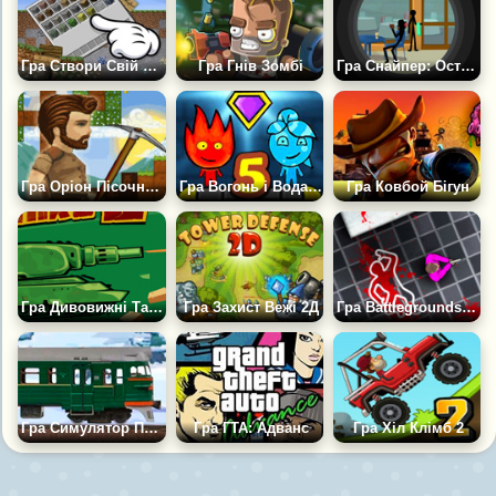
Гра Створи Свій Світ Майна 2D
Гра Гнів Зомбі
Гра Снайпер: Останній Вбивця 2
Гра Оріон Пісочниця 2: Покращений
Гра Вогонь і Вода 5: Елементи
Гра Ковбой Бігун
Гра Дивовижні Танки 2
Гра Захист Вежі 2Д
Гра Battlegrounds2d.io
Гра Симулятор Поїзда Електрички 2Д
Гра ГТА: Адванс
Гра Хіл Клімб 2