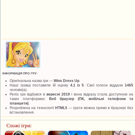
ІНФОРМАЦІЯ ПРО ГРУ:
Оригінальна назва гри —
Winx Dress Up
.
Наші гравці поставили їй оцінку
4.1 із 5
. Свої голоси віддали
1465
чоловік(а).
Реліз гри відбувся в
вересні 2019
і вона відразу стала доступною на
таких платформах:
Веб браузер (ПК, мобільні телефони та
планшети)
.
Розроблена на технології
HTML5
— грати можна прямо в браузері без
встановлення.
Схожі ігри: