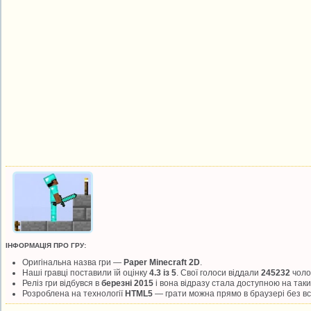
ІНФОРМАЦІЯ ПРО ГРУ:
Оригінальна назва гри —
Paper Minecraft 2D
.
Наші гравці поставили їй оцінку
4.3 із 5
. Свої голоси віддали
245232
чолов
Реліз гри відбувся в
березні 2015
і вона відразу стала доступною на та
Розроблена на технології
HTML5
— грати можна прямо в браузері без в