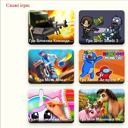
Схожі ігри:
Гра Блокова Команда: Бій На смерть
Гра Штат Зомбі 3
Гра Мото Атака
Гра Амонг Ас проти Райдужних Друзів
Гра Намалюй-ка Поні: АСМР Розмальовка
Гра Моя Маленька Ферма