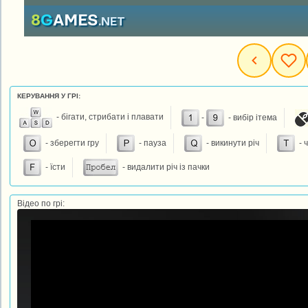
КЕРУВАННЯ У ГРІ:
- бігати, стрибати і плавати
-
- вибір ітема
- зберегти гру
- пауза
- викинути річ
- 
- їсти
- видалити річ із пачки
Відео по грі: