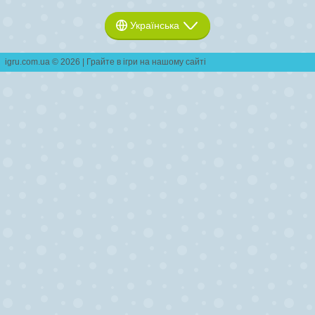
Українська
igru.com.ua © 2026 | Грайте в ігри на нашому сайті
контактні дані
|
правовласникам
|
розробникам