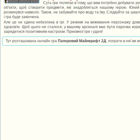
Суть гри полягає в тому, що вам потрібно добувати ре
об'єкти, щоб створити предмети, які знадобляться нашому герою. Юний
розкинувся навколо. Також, не забувайте про воду та їжу. Слідкуйте за шкала
і гра буде закінчена.
Але це не єдина небезпека в грі. У режимі на виживання персонажу дов
здоров'ю. Щоб цього не сталося, у вашому арсеналі має бути парочка кори
зарядитися позитивним настроєм. Приємної гри і удачі!
Тут розташована онлайн гра
Паперовий Майнкрафт 2Д
, пограти в неї ви