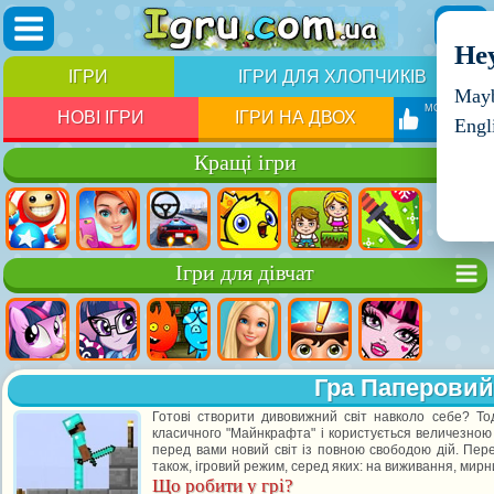
Hey
ІГРИ
ІГРИ ДЛЯ ХЛОПЧИКІВ
Mayb
МОЇ ІГРИ
НОВІ ІГРИ
ІГРИ НА ДВОХ
Engl
Кращі ігри
Ігри для дівчат
Гра Паперови
Готові створити дивовижний світ навколо себе? То
класичного "Майнкрафта" і користується величезною 
перед вами новий світ із повною свободою дій. Пере
також, ігровий режим, серед яких: на виживання, мирн
Що робити у грі?