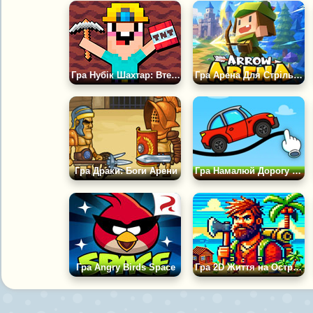
Гра Нубік Шахтар: Втеча з В'язниці 2Д
Гра Арена Для Стрільців | Arrow Arena
Гра Драки: Боги Арени
Гра Намалюй Дорогу Для Машини
Гра Angry Birds Space
Гра 2D Життя на Острові