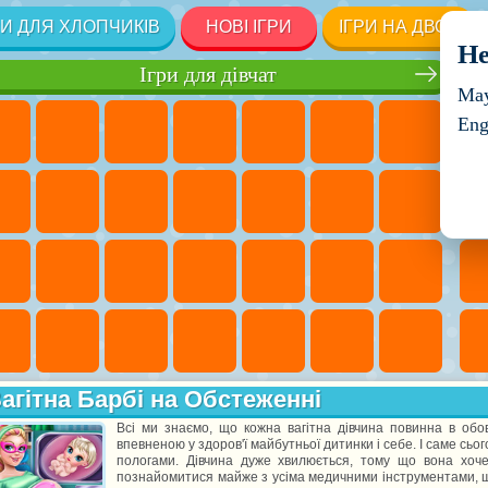
РИ ДЛЯ ХЛОПЧИКІВ
НОВІ ІГРИ
ІГРИ НА ДВОХ
He
Ігри для дівчат
May
Eng
агітна Барбі на Обстеженні
Всі ми знаємо, що кожна вагітна дівчина повинна в об
впевненою у здоров'ї майбутньої дитинки і себе. І саме сьо
пологами. Дівчина дуже хвилюється, тому що вона хоч
познайомитися майже з усіма медичними інструментами, що