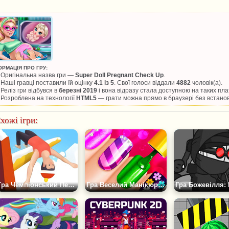
ОРМАЦІЯ ПРО ГРУ:
Оригінальна назва гри —
Super Doll Pregnant Check Up
.
Наші гравці поставили їй оцінку
4.1 із 5
. Свої голоси віддали
4882
чоловік(а).
Реліз гри відбувся в
березні 2019
і вона відразу стала доступною на таких п
Розроблена на технології
HTML5
— грати можна прямо в браузері без встано
хожі ігри:
Гра Чемпіонський Перекид
Гра Веселий Манікюрний Салон для дівчаток