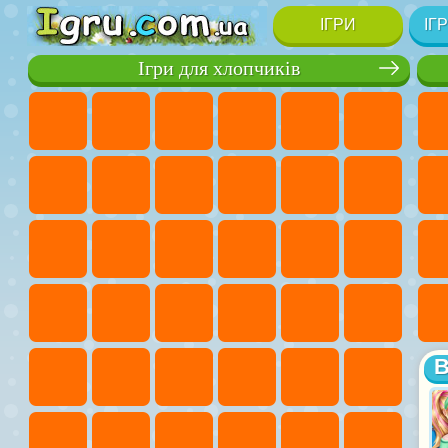
ІГРИ
ІГ
Ігри для хлопчиків
В