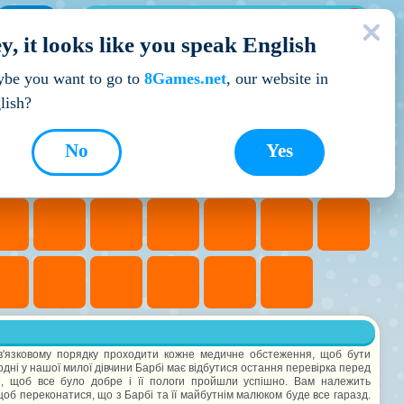
МОЇ ІГРИ
y, it looks like you speak English
Кращі ігри
be you want to go to
8Games.net
, our website in
lish?
No
Yes
ов'язковому порядку проходити кожне медичне обстеження, щоб бути
годні у нашої милої дівчини Барбі має відбутися остання перевірка перед
е, щоб все було добре і її пологи пройшли успішно. Вам належить
б переконатися, що з Барбі та її майбутнім малюком буде все гаразд.