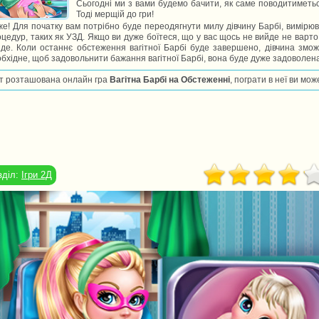
Сьогодні ми з вами будемо бачити, як саме поводитиметься
Тоді мерщій до гри!
е! Для початку вам потрібно буде переодягнути милу дівчину Барбі, вимірю
цедур, таких як УЗД. Якщо ви дуже боїтеся, що у вас щось не вийде не варто 
де. Коли останнє обстеження вагітної Барбі буде завершено, дівчина змо
бхідне, щоб задовольнити бажання вагітної Барбі, вона буде дуже задоволен
т розташована онлайн гра
Вагітна Барбі на Обстеженні
, пограти в неї ви мо
зділ:
Ігри 2Д