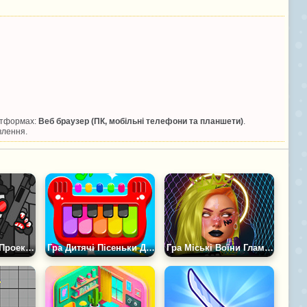
латформах:
Веб браузер (ПК, мобільні телефони та планшети)
.
влення.
Гра Божевілля: Проект Нексус
Гра Дитячі Пісеньки Для Піаніно
Гра Міські Воїни Гламуру