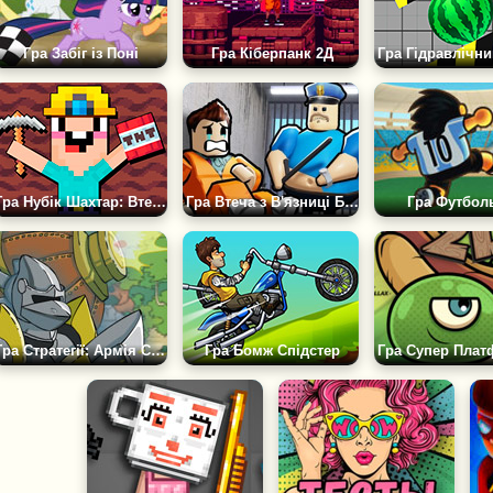
Гра Забіг із Поні
Гра Кіберпанк 2Д
Гра Нубік Шахтар: Втеча з В'язниці 2Д
Гра Втеча з В'язниці Баррі 2Д
Гра Футбол
Гра Стратегії: Армія Століть
Гра Бомж Спідстер