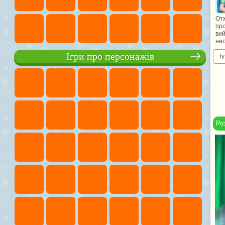
Отж
про
вий
нео
Ігри про персонажів
Ту
Ро