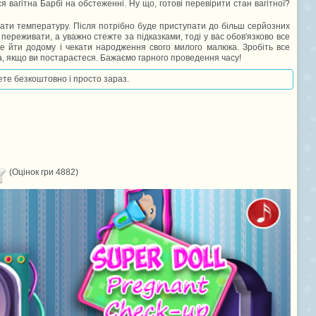
 вагітна Барбі на обстеженні. Ну що, готові перевірити стан вагітної?
вати температуру. Після потрібно буде приступати до більш серйозних
переживати, а уважно стежте за підказками, тоді у вас обов'язково все
же йти додому і чекати народження свого милого малюка. Зробіть все
а, якщо ви постараєтеся. Бажаємо гарного проведення часу!
жете безкоштовно і просто зараз.
(Оцінок гри 4882)