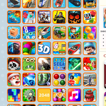
ІНФ
С