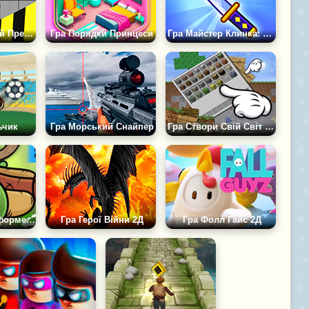
Гра Гідравлічний Прес 2D АСМР
Гра Порядки Принцеси
Гра Майстер Клинка: Розрізай і Виживай 2D
ьчик
Гра Морський Снайпер
Гра Створи Свій Світ Майна 2D
Гра Супер Платформер 2Д
Гра Герої Війни 2Д
Гра Фолл Гайс 2Д