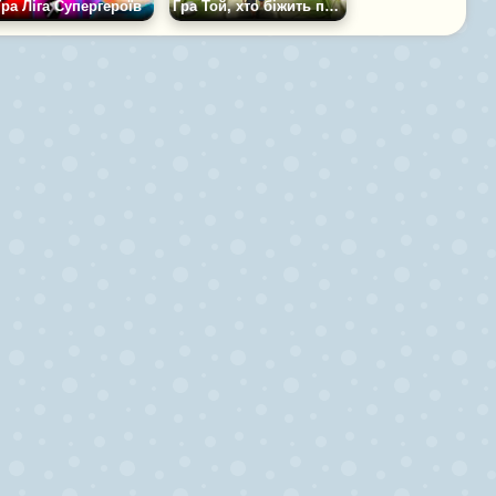
Гра Ліга Супергероїв
Гра Той, хто біжить по гробницях