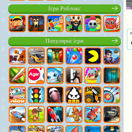
Ігри Роблокс
К
Популярні ігри