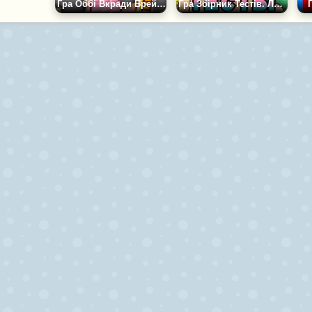
Гра Оббі Вкради Брейнрот Плейграунд
Гра Збірник Тестів. Любов, Друзі, Стосунки