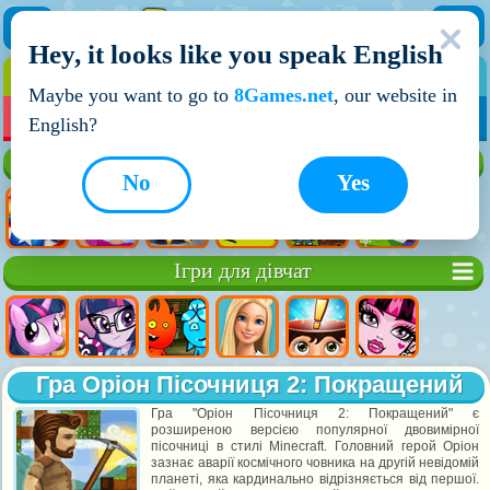
Hey, it looks like you speak English
ІГРИ
ІГРИ ДЛЯ ХЛОПЧИКІВ
Maybe you want to go to
8Games.net
, our website in
МОЇ ІГРИ
НОВІ ІГРИ
ІГРИ НА ДВОХ
English?
Кращі ігри
No
Yes
Ігри для дівчат
Гра Оріон Пісочниця 2: Покращений
Гра "Оріон Пісочниця 2: Покращений" є
розширеною версією популярної двовимірної
пісочниці в стилі Minecraft. Головний герой Оріон
зазнає аварії космічного човника на другій невідомій
планеті, яка кардинально відрізняється від першої.