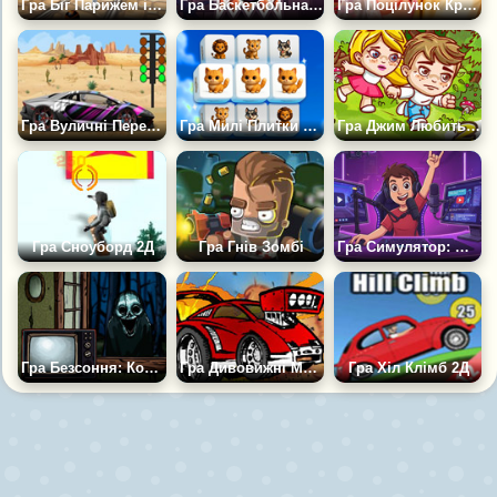
Гра Біг Парижем із Кріштіану Роналду
Гра Баскетбольна гармата 3
Гра Поцілунок Крижаної Анни
Гра Вуличні Перегони 2D
Гра Милі Плитки Маджонга
Гра Джим Любить Мері 2
Гра Сноуборд 2Д
Гра Гнів Зомбі
Гра Симулятор: Шлях Стрімера
Гра Безсоння: Кошмар Наяву
Гра Дивовижні Машини
Гра Хіл Клімб 2Д