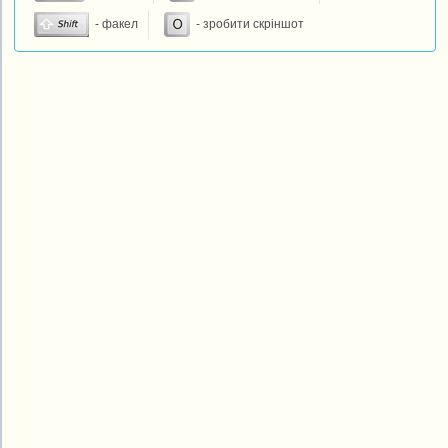
- факел
- зробити скріншот