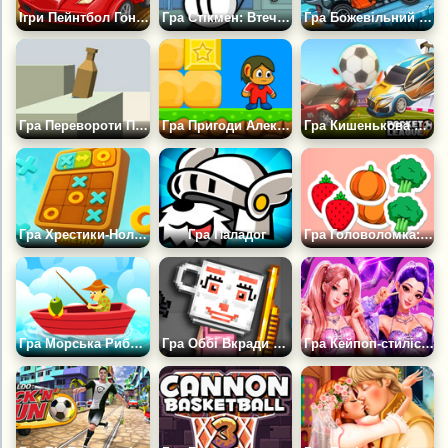
Ігри Пейнтбол Гонки
Гра Стікмен: Втеча з Комплексу
Гра Божевільний Макс: Дорога люті
Гра Перевороти Пляшки 2Д
Гра Пригоди Алекса 2Д
Гра Кишенькова Ліга 2Д
Гра Хрестики-Нолики 2Д: Матч Без Кінця
Гра Паладог
Гра Головоломка: Парні З'єднання 2Д
Гра Морська Риболовля 2D
Гра Оббі Вкради Брейнрот Плейграунд
Гра Кейпоп-стиліст: Дівчата-айдоли