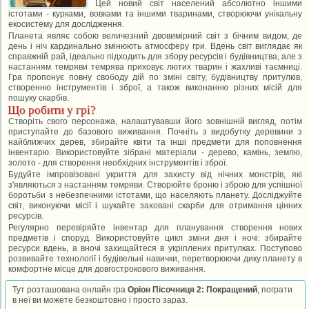
Цей новий світ населений абсолютно іншими
істотами - курками, вовками та іншими тваринами, створюючи унікальну
екосистему для дослідження.
Планета являє собою величезний двовимірний світ з бічним видом, де
день і ніч кардинально змінюють атмосферу гри. Вдень світ виглядає як
справжній рай, ідеально підходить для збору ресурсів і будівництва, але з
настанням темряви темрява приховує лютих тварин і жахливі таємниці.
Гра пропонує повну свободу дій по зміні світу, будівництву притулків,
створенню інструментів і зброї, а також виконанню різних місій для
пошуку скарбів.
Що робити у грі?
Створіть свого персонажа, налаштувавши його зовнішній вигляд, потім
приступайте до базового виживання. Почніть з видобутку деревини з
найближчих дерев, збирайте квіти та інші предмети для поповнення
інвентарю. Використовуйте зібрані матеріали - дерево, камінь, землю,
золото - для створення необхідних інструментів і зброї.
Будуйте імпровізовані укриття для захисту від нічних монстрів, які
з'являються з настанням темряви. Створюйте броню і зброю для успішної
боротьби з небезпечними істотами, що населяють планету. Досліджуйте
світ, виконуючи місії і шукайте заховані скарби для отримання цінних
ресурсів.
Регулярно перевіряйте інвентар для планування створення нових
предметів і споруд. Використовуйте цикл зміни дня і ночі: збирайте
ресурси вдень, а вночі захищайтеся в укріплених притулках. Поступово
розвивайте технології і будівельні навички, перетворюючи дику планету в
комфортне місце для довгострокового виживання.
Тут розташована онлайн гра
Оріон Пісочниця 2: Покращений
, пограти
в неї ви можете безкоштовно і просто зараз.