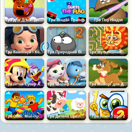
Гра для Дітей: Догляд за ведмежам
Гра Вгадай Прапор
Гра Поу Ніндзя
Гра Комбінуй і Конструюй
Гра Природний Відбір 2
Гра Мультяшний Лабіринт
Гра Літня Супер Аркада Супер Аркада Дісней
Гра Шериф Келлі: Дикий Захід
Гра Меморі для Дітей: Домашні Тварини
Гра Оббі: Міні-ігри Проти 1000
Гра Дитяча Щаслива Ферма ДуДуДу
Гра Ключ і Щит 2