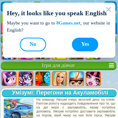
Hey, it looks like you speak English
ІГРИ
ІГРИ ДЛЯ ХЛОПЧИКІВ
Maybe you want to go to
8Games.net
, our website in
МОЇ ІГРИ
НОВІ ІГРИ
ІГРИ НА ДВОХ
English?
Кращі ігри
No
Yes
Ігри для дівчат
Умізумі: Перегони на Акуламобілі
На команду Умізумі очікує веселий день на пляжі.
Раптом роботу надходить повідомлення про те, що
на дні моря є акуламобіль, якому потрібна
допомога. Умізумі потрібно доставити акуламобіль
на пором, який чекає на них біля пірса. Умізумі