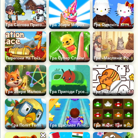
Гра Снігова Пригода
Гра Збери Морозиво
Гра Одягніть Кітті і Котика
Перегони На Поїзді Динозаврів
Гра Супер Слайм Симулятор 2
Гра «Масляна: Роздача Млинців»
Гра Збери Малюнок за Номерами
Гра Пригоди Гусениці
Гра Наклейки за Номерами: Пазл-розмальовка
Гра Політ Твіті
Гра Щасливе Літо на Гірках
Гра Жаби: Три в Ряд