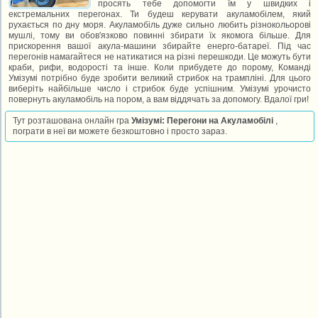
просять тебе допомогти їм у швидких і
екстремальних перегонах. Ти будеш керувати акуламобілем, який
рухається по дну моря. Акуламобіль дуже сильно любить різнокольорові
мушлі, тому ви обов'язково повинні збирати їх якомога більше. Для
прискорення вашої акула-машини збирайте енерго-батареї. Під час
перегонів намагайтеся не натикатися на різні перешкоди. Це можуть бути
краби, рифи, водорості та інше. Коли прибудете до порому, Команді
Умізумі потрібно буде зробити великий стрибок на трампліні. Для цього
виберіть найбільше число і стрибок буде успішним. Умізумі урочисто
повернуть акуламобіль на пором, а вам віддячать за допомогу. Вдалої гри!
Тут розташована онлайн гра
Умізумі: Перегони на Акуламобілі
,
пограти в неї ви можете безкоштовно і просто зараз.