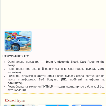
ІНФОРМАЦІЯ ПРО ГРУ:
Оригінальна назва гри —
Team Umizoomi: Shark Car: Race to the
Ferry
.
Наші гравці поставили їй оцінку
4.1 із 5
. Свої голоси віддали
2296
чоловік(а).
Реліз гри відбувся в
жовтні 2014
і вона відразу стала доступною на
таких платформах:
Веб браузер (ПК, мобільні телефони та
планшети)
.
Розроблена на технології
HTML5
— грати можна прямо в браузері без
встановлення.
Схожі ігри: