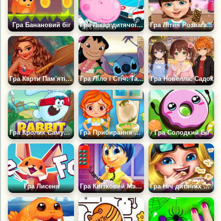
Гра Банановий біг
Гра Лікар дитячої лікарні
Гра Літня Розвага для Дітей
Гра Карти Пам'яті з Принцесою Моанною
Гра Ліло і Стіч: Танець Хулу
Гра Новелла: Садок
Гра Кролик Самурай
Гра Прибирання Дитячого Будинку
Гра Солодкий Біг
Гра Лисеня
Гра Квітковий Магазин Радості
Гра Ніч дитячих фільмів