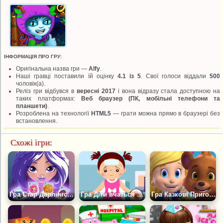
ІНФОРМАЦІЯ ПРО ГРУ:
Оригінальна назва гри —
Alfy
.
Наші гравці поставили їй оцінку
4.1 із 5
. Свої голоси віддали
500
чоловік(а).
Реліз гри відбувся в
вересні 2017
і вона відразу стала доступною на
таких платформах:
Веб браузер (ПК, мобільні телефони та
планшети)
.
Розроблена на технології
HTML5
— грати можна прямо в браузері без
встановлення.
Схожі ігри:
Гра Стар Дарлінгс: Тренування Пам'яті
Гра Діти вчаться професій
Гра Казкові Пригоди