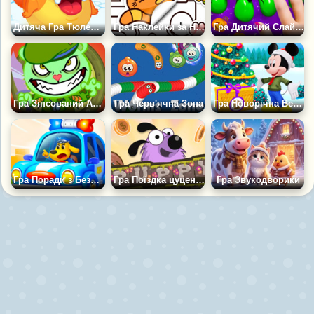
Дитяча Гра Тюлень Семмі
Гра Наклейки за Номерами: Пазл-розмальовка
Гра Дитячий Слайм Єдиноріг
Гра Зіпсований Асфальт
Гра Черв'ячна Зона
Гра Новорічна Вечірка Дісней
Гра Поради з Безпеки Дітей
Гра Поїздка цуценяти
Гра Звукодворики