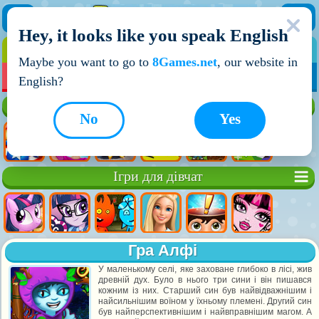
Hey, it looks like you speak English
ІГРИ
ІГРИ ДЛЯ ХЛОПЧИКІВ
Maybe you want to go to
8Games.net
, our website in
МОЇ ІГРИ
НОВІ ІГРИ
ІГРИ НА ДВОХ
English?
Кращі ігри
No
Yes
Ігри для дівчат
Гра Алфі
У маленькому селі, яке заховане глибоко в лісі, жив
древній дух. Було в нього три сини і він пишався
кожним із них. Старший син був найвідважнішим і
найсильнішим воїном у їхньому племені. Другий син
був найперспективнішим і найвправнішим магом. А