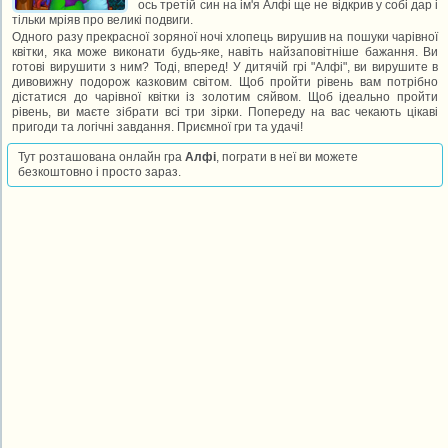
ось третій син на ім'я Алфі ще не відкрив у собі дар і
тільки мріяв про великі подвиги.
Одного разу прекрасної зоряної ночі хлопець вирушив на пошуки чарівної
квітки, яка може виконати будь-яке, навіть найзаповітніше бажання. Ви
готові вирушити з ним? Тоді, вперед! У дитячій грі "Алфі", ви вирушите в
дивовижну подорож казковим світом. Щоб пройти рівень вам потрібно
дістатися до чарівної квітки із золотим сяйвом. Щоб ідеально пройти
рівень, ви маєте зібрати всі три зірки. Попереду на вас чекають цікаві
пригоди та логічні завдання. Приємної гри та удачі!
Тут розташована онлайн гра
Алфі
, пограти в неї ви можете
безкоштовно і просто зараз.