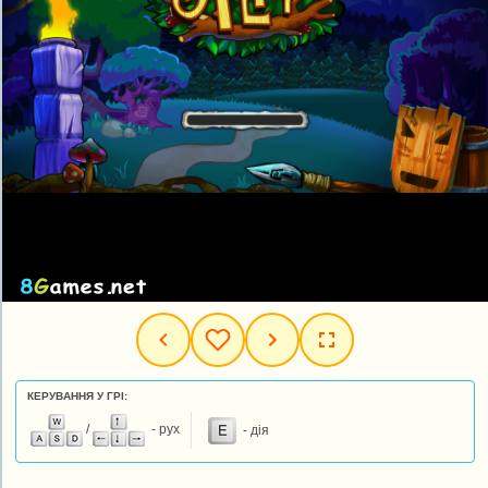
КЕРУВАННЯ У ГРІ:
/
- рух
- дія