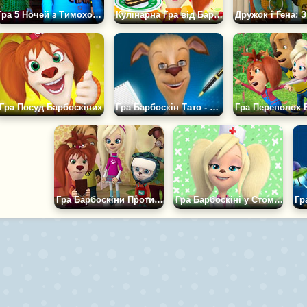
Гра 5 Ночей з Тимохою 2: Село
Кулінарна Гра від Барбоскіних
Гра Посуд Барбоскіних
Гра Барбоскін Тато - Пазл
Гра Барбоскіни Проти Лізи Пазл
Гра Барбоскіні у Стоматолога