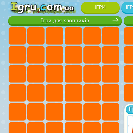
ІГРИ
ІГ
Ігри для хлопчиків
Г