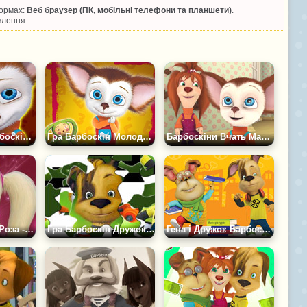
формах:
Веб браузер (ПК, мобільні телефони та планшети)
.
влення.
Гра Слова з Барбоскіними
Гра Барбоскін Молодший - Пазл
Барбоскіни Вчать Малюка Пазл
Гра Барбоскіна Роза - Пазл
Гра Барбоскін Дружок - Пазл
Гена і Дружок Барбоскіни Пазл