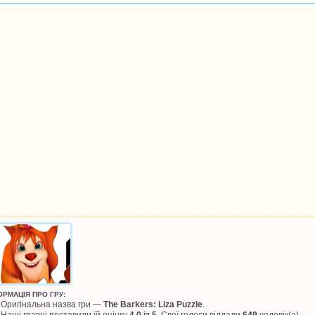
ОРМАЦІЯ ПРО ГРУ:
Оригінальна назва гри —
The Barkers: Liza Puzzle
.
Наші гравці поставили їй оцінку
4.0 із 5
. Свої голоси віддали
649
чоловік(а).