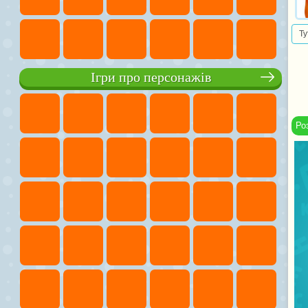
Ту
Ігри про персонажів
Ро