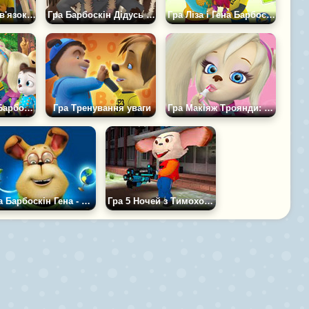
Дружок і Гена: Зв'язок із Космосом
Гра Барбоскін Дідусь Моряк Пазл
Гра Ліза і Гена Барбоскіних Пазл
Гра Переполох Барбоскіних Пазл
Гра Тренування уваги
Гра Макіяж Троянди: Барбоскіни
Гра Барбоскін Гена - Пазл
Гра 5 Ночей з Тимохою 3: Місто