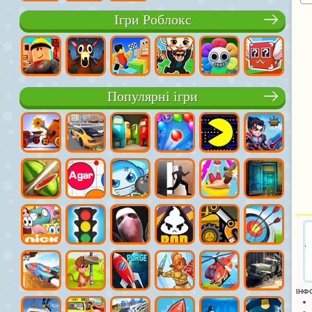
Ігри Роблокс
Популярні ігри
ІНФ