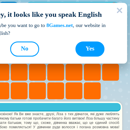
МОЇ ІГРИ
y, it looks like you speak English
Кращі ігри
be you want to go to
8Games.net
, our website in
lish?
No
Yes
кіною! Як Ви вже знаєте, друзі, Ліза з тих дівчаток, які дуже люблять
кому батьки готові пробачити багато його витівок! Ліза більшу частину
кати батькам, тому що, схоже, дівчинка вважає, що це єдиний спосіб
ибоко помиляється! У дівчинки руде волосся і погана розмовна мова!