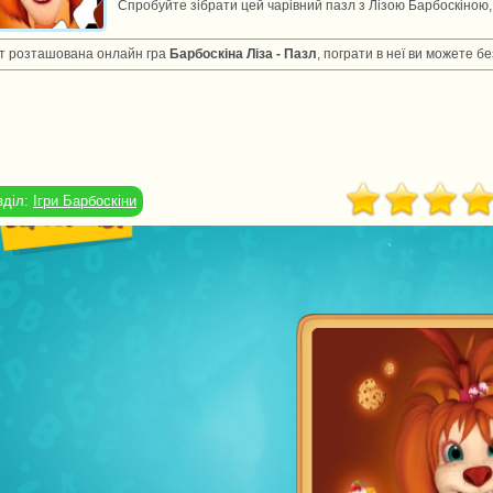
Спробуйте зібрати цей чарівний пазл з Лізою Барбоскіною, 
т розташована онлайн гра
Барбоскіна Ліза - Пазл
, пограти в неї ви можете б
зділ:
Ігри Барбоскіни