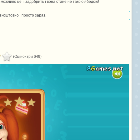
можливо це її задобрить і вона стане не такою ябедою!
езкоштовно і просто зараз.
(Оцінок гри 649)