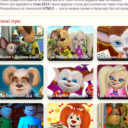
Реліз гри відбувся в
січні 2014
і вона відразу стала доступною на таких плат
Розроблена на технології
HTML5
— грати можна прямо в браузері без встано
хожі ігри:
Малюк і Дружок Барбоскіни Пазл
Гра Перше Місце Барбоскіних Пазл
Гра Барбоскін Дід - Пазл
Гра Барбоскін Малюк - Пазл