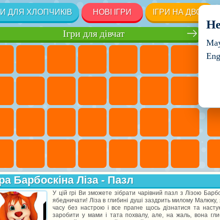
РИ ДЛЯ ХЛОПЧИКІВ
НОВІ ІГРИ
ІГРИ НА ДВОХ
He
Ігри для дівчат
May
Eng
ра Барбоскіна Ліза - Пазл
У цій грі Ви зможете зібрати чарівний пазл з Лізою Барбос
ябедничати! Ліза в глибині душі заздрить милому Малюку, я
часу без настрою і все прагне щось дізнатися та насту
заробити у мами і тата похвалу, але, на жаль, вона гл