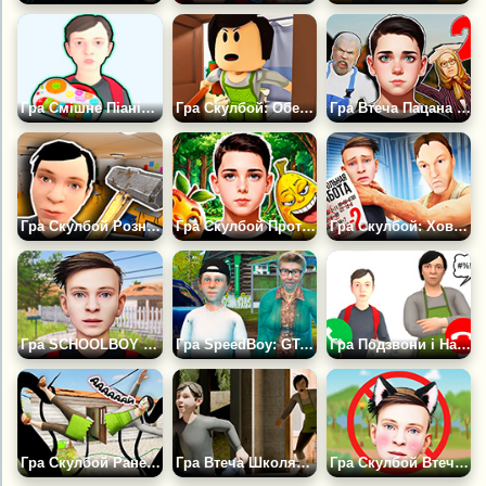
Гра Смішне Піаніно Від Скулбой
Гра Скулбой: Обери Правильний Шлях
Гра Втеча Пацана 2: Село
Гра Скулбой Розносить Школу
Гра Скулбой Проти Овочів
Гра Скулбой: Хованки в Лабіринті
Гра SCHOOLBOY RUNAWAY
Гра SpeedBoy: GTA Історія з Дідом
Гра Подзвони і Напиши двієчнику
Гра Скулбой Раневей: Закулісся з Павуком
Гра Втеча Школяра: СТЕЛС 3D
Гра Скулбой Втеча Квадробера