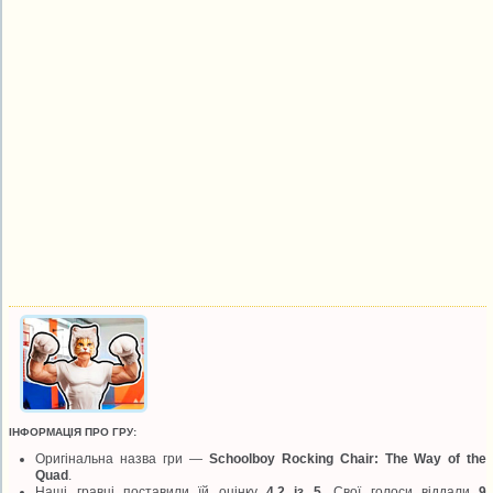
ІНФОРМАЦІЯ ПРО ГРУ:
Оригінальна назва гри —
Schoolboy Rocking Chair: The Way of the
Quad
.
Наші гравці поставили їй оцінку
4.2 із 5
. Свої голоси віддали
9