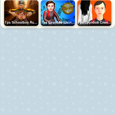
Гра Schoolboy Runaway Акт 3: Жах Рибалки
Гра Скулбой Шкільні Танці
Гра Скулбой Слендріна