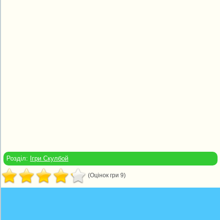
Розділ:
Ігри Скулбой
(Оцінок гри 9)