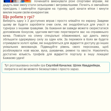
починайте виконувати різні спортивні вправи, які
дадуть вам змогу стати сильнішими і витривалішими. Почніть зі звичайних
присідань і закінчуйте підходом на турніку, щоб качати м'язи і кинути
виклик іншим своїм конкурентам.
Що робити у грі?
Виберіть одну з 3 доступних вправ і просто клікайте по екрану. Завдяки
цьому ви будете заробляти очки сили, які знадобляться для участі в
турнірах з іншими гравцями. За бажання ви завжди можете скористатися
допоміжним бонусом, здатним миттєво перетворити вас на справжнього
качка. Повісьте на спину спеціальні обважнювачі, що дають змогу
збільшити одержувану силу за один клік. За перемоги в боях ви будете
отримувати золоті кубки, які знадобляться для відкриття доступу до інших
унікальних вихованців. Підвищуйте рівень свого персонажа, щоб
розблокувати нові маски, вуха, рукавички, ремені та хвости. Накопичіть
достатню кількість трофеїв для відкриття порталу в іншу локацію!
Бажаємо удачі!
Тут розташована онлайн гра
Скулбой Качалка: Шлях Квадробера
,
пограти в неї ви можете безкоштовно і просто зараз.