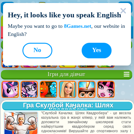
Hey, it looks like you speak English
ІГРИ
ІГРИ ДЛЯ ХЛОПЧИКІВ
Maybe you want to go to
8Games.net
, our website in
МОЇ ІГРИ
НОВІ ІГРИ
ІГРИ НА ДВОХ
English?
Кращі ігри
No
Yes
Ігри для дівчат
Гра Скулбой Качалка: Шлях
Квадробера
"Скулбой Качалка: Шлях Квадробера" - це весела
казуальна гра в жанрі клікер, у якій вам належить
допомогти звичайному школяреві стати
найкрутішим квадробером серед своїх
однокласників! Вирушайте до спортивного залу і