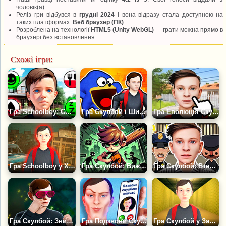
чоловік(а).
Реліз гри відбувся в
грудні 2024
і вона відразу стала доступною на
таких платформах:
Веб браузер (ПК)
.
Розроблена на технології
HTML5 (Unity WebGL)
— грати можна прямо в
браузері без встановлення.
Схожі ігри:
Гра Schoolboy: Симулятор Школяра
Гра Скулбой і ШинСонік Тейпс
Гра Еволюція Скулбой: Клікер
Гра Schoolboy у Хрущовці 90-х
Гра Скулбой: Вижити За Будь-яку Ціну
Гра Скулбой: Втекти з В'язниці
Гра Скулбой: Знищ Кінітопет
Гра Подзвони Скулбою Зараз
Гра Скулбой у Закулісся: Секретна Кінцівка