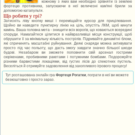
кожному з яких вам необхідно зрівняти із землею
фортецю противника, запускаючи в неї величезні кам'яні брили за
допомогою катапульти.
Що робити у грі?
Затисніть ліву кнопку миші і переміщайте курсор для прицілювання.
Щойно ви наведете пунктирну лінію на ціль, опустіть ЛКМ, щоб кинути
камінь. Ваша головна мета - знищити всіх ворогів, що ховаються всередині
споруди. Намагайтеся цілитися в найвразливіші місця конструкції, щоб
обрушити її за мінімальну кількість пострілів. Підривайте динамітні блоки,
які спричинять масштабні руйнування. Деякі снаряди можна активувати
просто під час польоту, що дасть змогу завдати значно більшої шкоди
будові. Незабаром ви зможете поповнити свій арсенал гострими
сюрікенами, пробивними ракетами і потужними бомбами. Подорожуйте
різними барвистими локаціями, від густих лісів до спекотних пустель.
Веселіться й отримуйте задоволення від захопливого ігрового процесу!
Тут розташована онлайн гра
Фортеця Рогатки
, пограти в неї ви можете
безкоштовно і просто зараз.