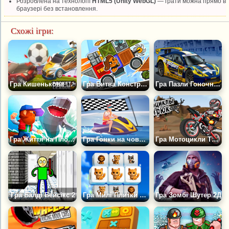
Розроблена на технології
HTML5 (Unity WebGL)
— грати можна прямо в
браузері без встановлення.
Схожі ігри:
Гра Кишенькова Ліга 2Д
Гра Битва Конструкторів: Збери Свою Тачку
Гра Пазли Гоночні Машини Тойота
Гра Життя на Плоту: Виживання в Океані
Гра Гонки на човнах, катерах і гідроциклах
Гра Мотоцикли Трюк 2Д
Гра Балді Бейсікс 2
Гра Милі Плитки Маджонга
Гра Зомбі Шутер 2Д