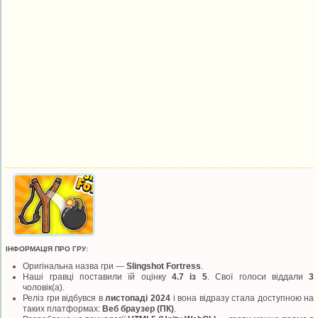
ІНФОРМАЦІЯ ПРО ГРУ:
Оригінальна назва гри —
Slingshot Fortress
.
Наші гравці поставили їй оцінку
4.7 із 5
. Свої голоси віддали
3
чоловік(а).
Реліз гри відбувся в
листопаді 2024
і вона відразу стала доступною на
таких платформах:
Веб браузер (ПК)
.