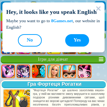
Hey, it looks like you speak English
ІГРИ
ІГРИ ДЛЯ ХЛОПЧИКІВ
Maybe you want to go to
8Games.net
, our website in
МОЇ ІГРИ
НОВІ ІГРИ
ІГРИ НА ДВОХ
English?
Кращі ігри
No
Yes
Ігри для дівчат
Гра Фортеця Рогатки
"Фортеця Рогатки" - це шалено захоплива екшен-
гра, у якій ви матимете змогу вирушити в захопливу
подорож різними дивовижними світами, щоб
знищити всі ворожі цитаделі! Попереду на вас чекає
незліченна безліч приголомшливих рівнів, у