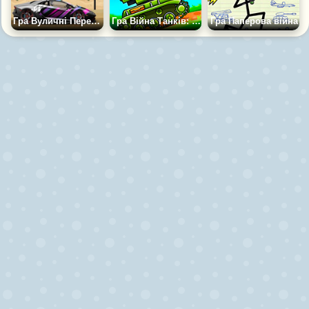
Гра Вуличні Перегони 2D
Гра Війна Танків: Танкові Бої 2Д
Гра Паперова війна