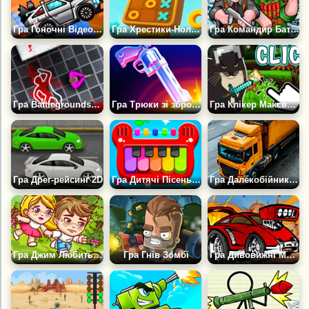
Гра Гоночні Відео Машини
Гра Хрестики-Нолики 2Д: Матч Без Кінця
Гра Командир Батальйону 2
Гра Battlegrounds2d.io
Гра Трюки зі зброєю
Гра Клікер Максвелл
Гра Дрег-рейсинг 2D
Гра Дитячі Пісеньки Для Піаніно
Гра Далекобійник: Майстер Паркування
Гра Джим Любить Мері 2
Гра Гнів Зомбі
Гра Дивовижні Машини