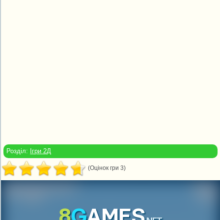
Розділ:
Ігри 2Д
(Оцінок гри 3)