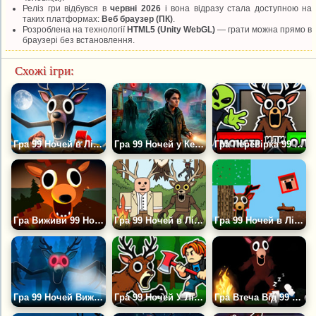
Реліз гри відбувся в
червні 2026
і вона відразу стала доступною на
таких платформах:
Веб браузер (ПК)
.
Розроблена на технології
HTML5 (Unity WebGL)
— грати можна прямо в
браузері без встановлення.
Схожі ігри:
Гра 99 Ночей в Лісі: Клікер Еволюція Зброї
Гра 99 Ночей у Кемпінгу. Втеча
Гра Перевірка 99 Ночей у Лісі
Гра Виживи 99 Ночей у Лісі. Оригінал
Гра 99 Ночей в Лісі Розмальовки
Гра 99 Ночей в Лісі Нубіки
Гра 99 Ночей Виживання - Пісочниця
Гра 99 Ночей У Лісі - Симулятор Виживання
Гра Втеча Від 99 Ночей у Лісі: Оббі