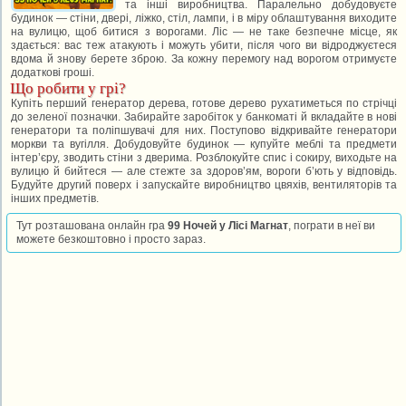
та інші виробництва. Паралельно добудовуєте
будинок — стіни, двері, ліжко, стіл, лампи, і в міру облаштування виходите
на вулицю, щоб битися з ворогами. Ліс — не таке безпечне місце, як
здається: вас теж атакують і можуть убити, після чого ви відроджуєтеся
вдома й знову берете зброю. За кожну перемогу над ворогом отримуєте
додаткові гроші.
Що робити у грі?
Купіть перший генератор дерева, готове дерево рухатиметься по стрічці
до зеленої позначки. Забирайте заробіток у банкоматі й вкладайте в нові
генератори та поліпшувачі для них. Поступово відкривайте генератори
моркви та вугілля. Добудовуйте будинок — купуйте меблі та предмети
інтер’єру, зводить стіни з дверима. Розблокуйте спис і сокиру, виходьте на
вулицю й бийтеся — але стежте за здоров’ям, вороги б’ють у відповідь.
Будуйте другий поверх і запускайте виробництво цвяхів, вентиляторів та
інших предметів.
Тут розташована онлайн гра
99 Ночей у Лісі Магнат
, пограти в неї ви
можете безкоштовно і просто зараз.