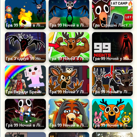
Гра 99 Ночей в Лісі: Виживання в Таборі
Гра 99 Ночей в Лісі Хоррор Крафт
Гра Страшні Листування: Хоррор Чат
Гра З'єднуй 99 Ночей в Лісі 2048
Гра 99 Ночей в Лісі: Прокачай Оленя-Монстра
Гра 99 Ночей у Майні — Ліс Сталкера
Гра Вкради Брейнрот: 99 Ночей в Лісі
Гра 99 Ночей У Лісі Це Не Мій Сусід
Гра 99 Ночей в Лісі: Еволюція Монстра
Гра 99 Ночей в Лісі з Жабами
Гра 99 Ночей в Лісі - Олень Скінволкер
Гра 99 Ночей в Лісі Спрунки Мод