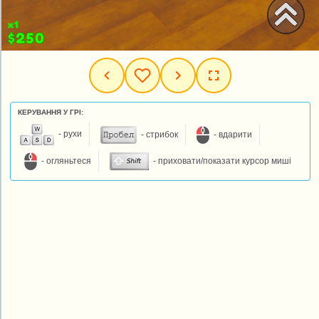
КЕРУВАННЯ У ГРІ:
- рухи
- стрибок
- вдарити
- огляньтеся
- приховати/показати курсор миші