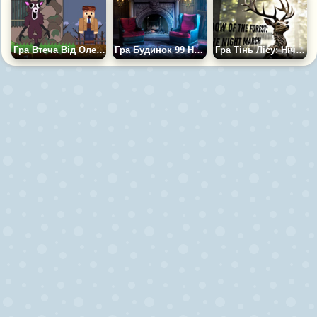
Гра Втеча Від Оленя 99 Ночей: Втекти Зможуть Лише Генії
Гра Будинок 99 Ночей: Втеча
Гра Тінь Лісу: Нічний Марш