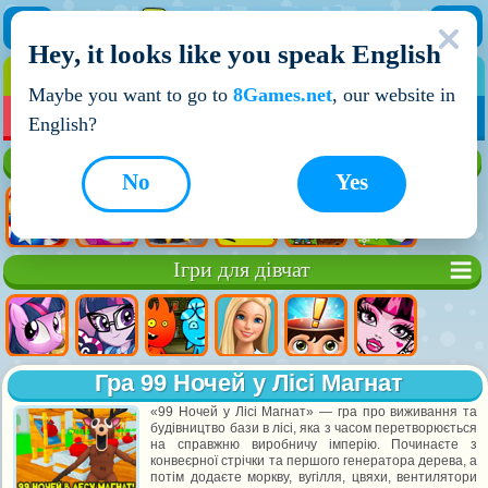
Hey, it looks like you speak English
ІГРИ
ІГРИ ДЛЯ ХЛОПЧИКІВ
Maybe you want to go to
8Games.net
, our website in
МОЇ ІГРИ
НОВІ ІГРИ
ІГРИ НА ДВОХ
English?
Кращі ігри
No
Yes
Ігри для дівчат
Гра 99 Ночей у Лісі Магнат
«99 Ночей у Лісі Магнат» — гра про виживання та
будівництво бази в лісі, яка з часом перетворюється
на справжню виробничу імперію. Починаєте з
конвеєрної стрічки та першого генератора дерева, а
потім додаєте моркву, вугілля, цвяхи, вентилятори