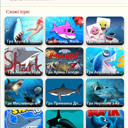
Схожі ігри:
Гра Акула в Маямі
Гра Вперед, Маленька Акула!
Гра Парні Картки Бебі Шарк
Гра Акуляча Гора
Гра Арена Голодних Акул: Страшна Ніч
Гра Акуляча гармата
Гра Мисливець на Акул 2
Гра Приманка Для Акули
Гра Нерічник з Акулами