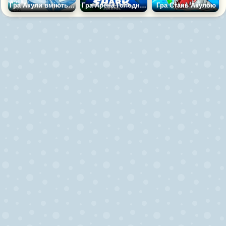
Гра Акули вміють літати
Гра Арена Голодних Акул
Гра Стань Акулою