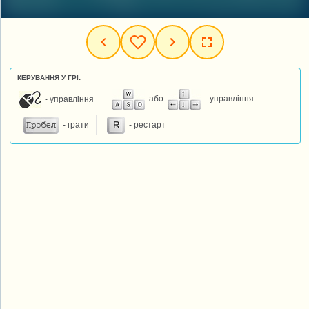
КЕРУВАННЯ У ГРІ:
- управління
або
- управління
- грати
- рестарт