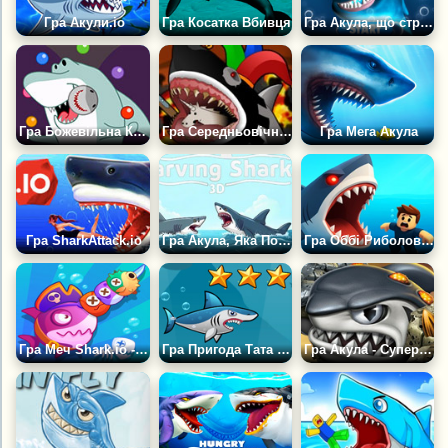
Гра Акули.іо
Гра Косатка Вбивця
Гра Акула, що стрибає
Гра Божевільна Куля Акули
Гра Середньовічна Акула
Гра Мега Акула
Гра SharkAttack.io
Гра Акула, Яка Постійно Голодує, 3Д
Гра Оббі Риболовля: Злови Мегалодона
Гра Меч Shark.io - Голодна Акула
Гра Пригода Тата Акули
Гра Акула - Супер Стрілець