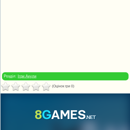
Розділ:
Ігри Акули
(Оцінок гри 0)