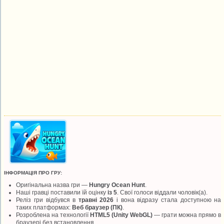
ІНФОРМАЦІЯ ПРО ГРУ:
Оригінальна назва гри —
Hungry Ocean Hunt
.
Наші гравці поставили їй оцінку
із 5
. Свої голоси віддали
чоловік(а).
Реліз гри відбувся в
травні 2026
і вона відразу стала доступною на
таких платформах:
Веб браузер (ПК)
.
Розроблена на технології
HTML5 (Unity WebGL)
— грати можна прямо в
браузері без встановлення.