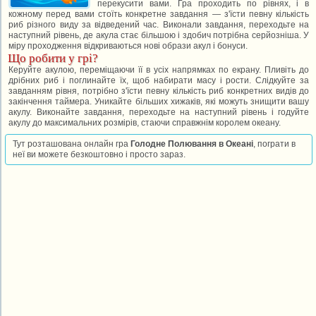
перекусити вами. Гра проходить по рівнях, і в
кожному перед вами стоїть конкретне завдання — з'їсти певну кількість
риб різного виду за відведений час. Виконали завдання, переходьте на
наступний рівень, де акула стає більшою і здобич потрібна серйозніша. У
міру проходження відкриваються нові образи акул і бонуси.
Що робити у грі?
Керуйте акулою, переміщаючи її в усіх напрямках по екрану. Пливіть до
дрібних риб і поглинайте їх, щоб набирати масу і рости. Слідкуйте за
завданням рівня, потрібно з'їсти певну кількість риб конкретних видів до
закінчення таймера. Уникайте більших хижаків, які можуть знищити вашу
акулу. Виконайте завдання, переходьте на наступний рівень і годуйте
акулу до максимальних розмірів, стаючи справжнім королем океану.
Тут розташована онлайн гра
Голодне Полювання в Океані
, пограти в
неї ви можете безкоштовно і просто зараз.