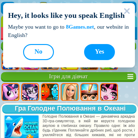
Hey, it looks like you speak English
ІГРИ
ІГРИ ДЛЯ ХЛОПЧИКІВ
Maybe you want to go to
8Games.net
, our website in
МОЇ ІГРИ
НОВІ ІГРИ
ІГРИ НА ДВОХ
English?
Кращі ігри
No
Yes
Ігри для дівчат
Гра Голодне Полювання в Океані
Голодне Полювання в Океані — динамічна аркадна
3D-гра-симулятор, в якій ви керуєте голодною
акулою в глибинах океану. Правило одне: їж або
будь з'їденим. Поглинайте дрібних риб, щоб рости, і
ухиляйтеся від більших хижаків, які не проти