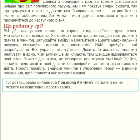
дзвінки з роликами і крок за кроком дізнаватися
більше про світ популярного ласуна. Ам Ням показує смішні сюжети, так
що нудьгувати точно не доведеться. Завдання просте — натискайте на
іконки із зображенням Ам Няма і його друзів, відкривайте дзвінки і
прокачуйтеся до наступного рівня.
Що робити у грі?
Всі дії виконуються прямо на екрані, тому освоїтися дуже легко.
Натискайте на іконки, щоб отримати монетки, а потім дивіться ролики і
грайте в міні-ігри. Запускайте змійку і намагайтеся набрати максимальний
рахунок, складайте плитки в головоломці 2048, пробуйте інші
випробування. Все управління інтуїтивне. Досить натискати на кнопки і
реагувати вчасно. Чим активніше ви клікаєте, тим швидше відкриваються
нові скіни. Хочете дізнатися, які сюрпризи приготував Ам Ням? Грайте,
клікайте, відкривайте нові дзвінки і перевіряйте, до якого рівня зможете
дійти. Прості правила, знайомі міні-ігри і улюблений герой — відмінне
поєднання, щоб провести час весело і цікаво!
Тут розташована онлайн гра
Подзвони Ам Няму
, пограти в неї ви
можете безкоштовно і просто зараз.