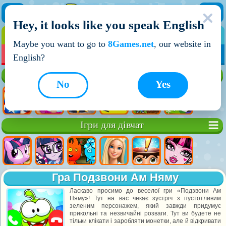
Hey, it looks like you speak English
ІГРИ
ІГРИ ДЛЯ ХЛОПЧИКІВ
Maybe you want to go to
8Games.net
, our website in
МОЇ ІГРИ
НОВІ ІГРИ
ІГРИ НА ДВОХ
English?
Кращі ігри
No
Yes
Ігри для дівчат
Гра Подзвони Ам Няму
Ласкаво просимо до веселої гри «Подзвони Ам
Няму»! Тут на вас чекає зустріч з пустотливим
зеленим персонажем, який завжди придумує
прикольні та незвичайні розваги. Тут ви будете не
тільки клікати і заробляти монетки, але й відкривати