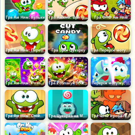
Гра Ам Ням: Кульки
Гра Амням: Врятуй Цукерку
Гра ФНФ Ам Ням
Гра Ам Ням: Переріж мотузку 2
Гра Зріж Цукерку
Гра Переріж мотузку
Гра Ам-Ням: Розпаковуй і З’єднуй
Гра Розпакуй Усіх Ам Ням: Уся Колекція
Переріж мотузку: Магія
Гра Ам Ням: Спіймай Цукерку
Гра Цукерка на Мотузці
Гра ФНФ Ігрова Лихоманка