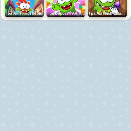
Гра Ам Ням: Погоня
Гра Вирости Ам Няма: Еволюція
Гра Ам Ням: Смачний Клікер