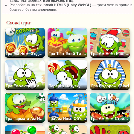
таких платформах:
Веб браузер (ПК)
.
Розроблена на технології
HTML5 (Unity WebGL)
— грати можна прямо в
браузері без встановлення.
Схожі ігри:
Гра Ам Ням: З'єднай предмети
Гра Тест Який Ти Ам Ням
Гра Ам Ням: Коннект Різдво
Гра Еволюція Ам Няма: Клікер
Переріж мотузку: Експерименти
Гра Подорож У Часі
Гра Гармата Ам Няма
Гра Ам Ням: Об’єднуй і Перемагай
Гра Ам Ням Стрибунчик