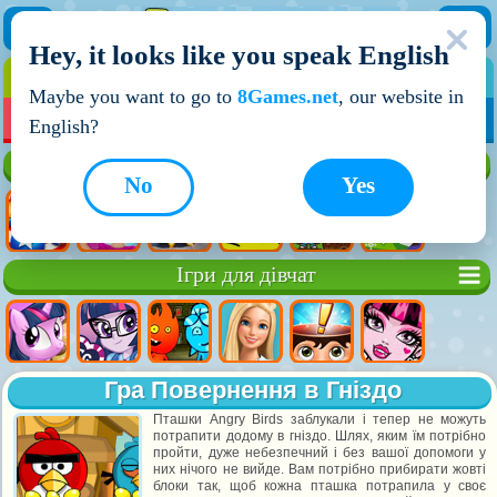
Hey, it looks like you speak English
ІГРИ
ІГРИ ДЛЯ ХЛОПЧИКІВ
Maybe you want to go to
8Games.net
, our website in
МОЇ ІГРИ
НОВІ ІГРИ
ІГРИ НА ДВОХ
English?
Кращі ігри
No
Yes
Ігри для дівчат
Гра Повернення в Гніздо
Пташки Angry Birds заблукали і тепер не можуть
потрапити додому в гніздо. Шлях, яким їм потрібно
пройти, дуже небезпечний і без вашої допомоги у
них нічого не вийде. Вам потрібно прибирати жовті
блоки так, щоб кожна пташка потрапила у своє