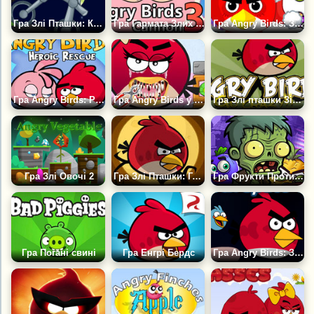
Гра Злі Пташки: Косм. Велосипед
Гра Гармата Злих Пташок 3
Гра Angry Birds: Зимова Гонка
Гра Angry Birds: Рятування Коханої
Гра Angry Birds у Стоматолога
Гра Злі пташки Зійшли з розуму
Гра Злі Овочі 2
Гра Злі Пташки: Геловін
Гра Фрукти Проти Зомбі
Гра Погані свині
Гра Енгрі Бердс
Гра Angry Birds: Запуск у Космос