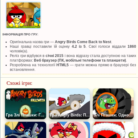
ІНФОРМАЦІЯ ПРО ГРУ:
Оригінальна назва гри —
Angry Birds Come Back to Nest
.
Наші гравці поставили їй оцінку
4.2 із 5
. Свої голоси віддали
1860
чоловік(а).
Реліз гри відбувся в
січні 2015
і вона відразу стала доступною на таких
платформах:
Веб браузер (ПК, мобільні телефони та планшети)
.
Розроблена на технології
HTML5
— грати можна прямо в браузері без
встановлення.
Схожі ігри:
Гра Злі Пташки: Геловін 2
Гра Angry Birds: Помста на Машині
Злі Пташки: Одноколісний Велосипед