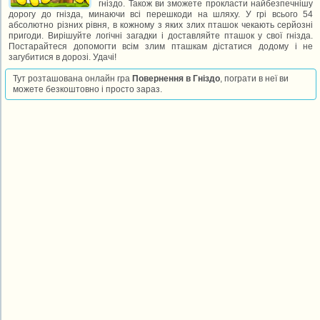
гніздо. Також ви зможете прокласти найбезпечнішу
дорогу до гнізда, минаючи всі перешкоди на шляху. У грі всього 54
абсолютно різних рівня, в кожному з яких злих пташок чекають серйозні
пригоди. Вирішуйте логічні загадки і доставляйте пташок у свої гнізда.
Постарайтеся допомогти всім злим пташкам дістатися додому і не
загубитися в дорозі. Удачі!
Тут розташована онлайн гра
Повернення в Гніздо
, пограти в неї ви
можете безкоштовно і просто зараз.