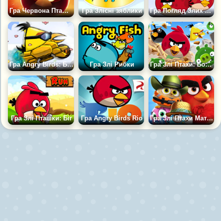
Гра Червона Пташка Проти Зомбі
Гра Злісні зяблики
Гра Погляд Злих Пташок
Гра Angry Birds: Без Гравітації
Гра Злі Рибки
Гра Злі Птахи: Божевільні Стрибки
Гра Злі Пташки: Біг
Гра Angry Birds Rio
Гра Злі Птахи Матч 3