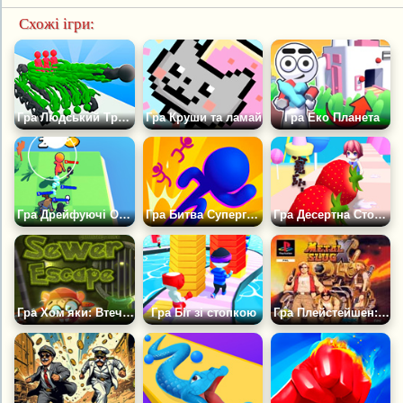
Схожі ігри:
Гра Людський Транспортний Засіб
Гра Круши та ламай
Гра Еко Планета
Гра Дрейфуючі Острови
Гра Битва Супергероїв
Гра Десертна Стопка
Гра Хом'яки: Втеча з Каналізації
Гра Біг зі стопкою
Гра Плейстейшен: Метал Слаг Ікс