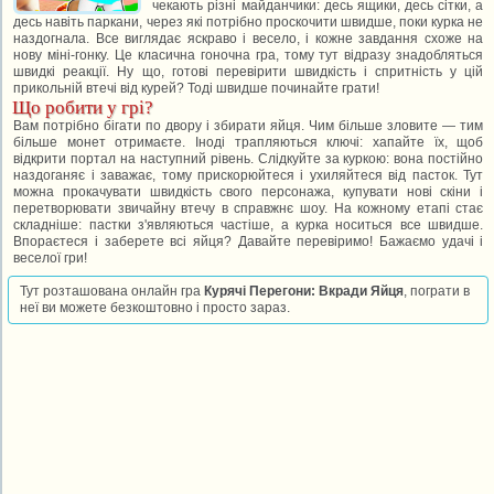
чекають різні майданчики: десь ящики, десь сітки, а
десь навіть паркани, через які потрібно проскочити швидше, поки курка не
наздогнала. Все виглядає яскраво і весело, і кожне завдання схоже на
нову міні-гонку. Це класична гоночна гра, тому тут відразу знадобляться
швидкі реакції. Ну що, готові перевірити швидкість і спритність у цій
прикольній втечі від курей? Тоді швидше починайте грати!
Що робити у грі?
Вам потрібно бігати по двору і збирати яйця. Чим більше зловите — тим
більше монет отримаєте. Іноді трапляються ключі: хапайте їх, щоб
відкрити портал на наступний рівень. Слідкуйте за куркою: вона постійно
наздоганяє і заважає, тому прискорюйтеся і ухиляйтеся від пасток. Тут
можна прокачувати швидкість свого персонажа, купувати нові скіни і
перетворювати звичайну втечу в справжнє шоу. На кожному етапі стає
складніше: пастки з'являються частіше, а курка носиться все швидше.
Впораєтеся і заберете всі яйця? Давайте перевіримо! Бажаємо удачі і
веселої гри!
Тут розташована онлайн гра
Курячі Перегони: Вкради Яйця
, пограти в
неї ви можете безкоштовно і просто зараз.