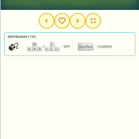
КЕРУВАННЯ У ГРІ:
/
- рух
- стрибок