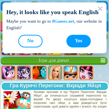
Hey, it looks like you speak English
ІГРИ
ІГРИ ДЛЯ ХЛОПЧИКІВ
Maybe you want to go to
8Games.net
, our website in
МОЇ ІГРИ
НОВІ ІГРИ
ІГРИ НА ДВОХ
English?
Кращі ігри
No
Yes
Ігри для дівчат
Гра Курячі Перегони: Вкради Яйця
Ласкаво просимо в гру "Курячі Перегони: Вкради
Яйця", де починається справжній переполох на
фермі! По двору носиться курка-господиня і
охороняє свої яйця, а вам доведеться бути
спритнішим, щоб урвати здобич і втекти. На злодія