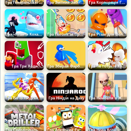
Гра Генеральські Години
Гра Зміїний Забіг: Гонка
Гра Корпорація Героїв 2
Гра «Гіганти Кохання»
Гра Погоня за Прибульцем: Катайся і Лети
Гра Різак для Волосся: Поспіх Ножиць
Гра Три Ходи
Гра Збирай Фарбу Для Стіка
Гра Не Готуйте Курку
Гра Біг із Людським Мечем
Гра Ніндзя на Даху
Гра Немовля в Жовтому: Хованки
Гра Свердлувальник металу
Гра Аркадний Екшен Нікелодеон
Гра Нова Ксонікс 3Д