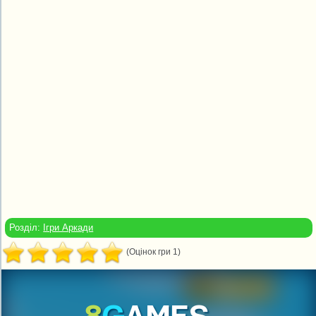
Розділ:
Ігри Аркади
(Оцінок гри 1)