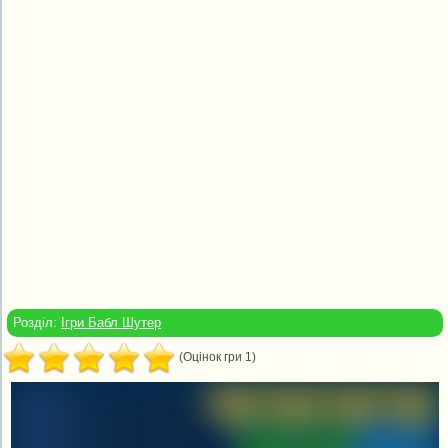
Розділ:
Ігри Бабл Шутер
(Оцінок гри 1)