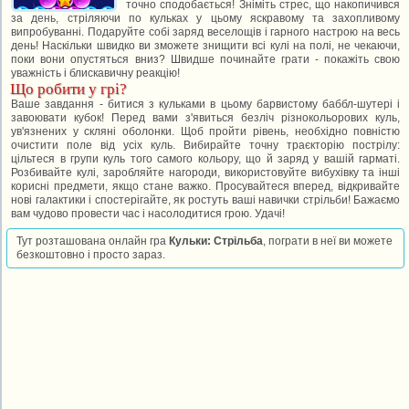
точно сподобається! Зніміть стрес, що накопичився
за день, стріляючи по кульках у цьому яскравому та захопливому
випробуванні. Подаруйте собі заряд веселощів і гарного настрою на весь
день! Наскільки швидко ви зможете знищити всі кулі на полі, не чекаючи,
поки вони опустяться вниз? Швидше починайте грати - покажіть свою
уважність і блискавичну реакцію!
Що робити у грі?
Ваше завдання - битися з кульками в цьому барвистому баббл-шутері і
завоювати кубок! Перед вами з'явиться безліч різнокольорових куль,
ув'язнених у скляні оболонки. Щоб пройти рівень, необхідно повністю
очистити поле від усіх куль. Вибирайте точну траєкторію пострілу:
цільтеся в групи куль того самого кольору, що й заряд у вашій гарматі.
Розбивайте кулі, заробляйте нагороди, використовуйте вибухівку та інші
корисні предмети, якщо стане важко. Просувайтеся вперед, відкривайте
нові галактики і спостерігайте, як ростуть ваші навички стрільби! Бажаємо
вам чудово провести час і насолодитися грою. Удачі!
Тут розташована онлайн гра
Кульки: Стрільба
, пограти в неї ви можете
безкоштовно і просто зараз.