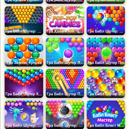
Гра Бабл Шутер: Стандарт
Гра Хлоп-Хлоп: Цукерки
Гра Бабл Шутер: Класичний Поп
Гра Зимові Кульки
Гра Бабл Шутер Легенда
Гра Бабл Шутер Про 2
Гра Бабл Шутер Класика
Гра Бабл Шутер Про
Гра Бабл Шутер Бласт
Гра Бабл Шутер: Лопни Зараз
Гра Бабл Шутер: Льодяники
Гра Бабл Бласт Майстер