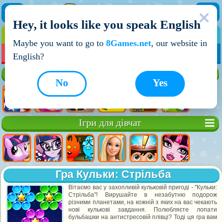
Hey, it looks like you speak English
ІГРИ
ІГРИ ДЛЯ ХЛОПЧИКІВ
Maybe you want to go to
8Games.net
, our website in
МОЇ ІГРИ
НОВІ ІГРИ
ІГРИ НА ДВОХ
English?
Кращі ігри
No
Yes
Ігри для дівчат
Гра Кульки: Стрільба
Вітаємо вас у захопливій кульковій пригоді - "Кульки:
Стрільба"! Вирушайте в незабутню подорож
різними планетами, на кожній з яких на вас чекають
нові кулькові завдання. Полюбляєте лопати
бульбашки на антистресовій плівці? Тоді ця гра вам