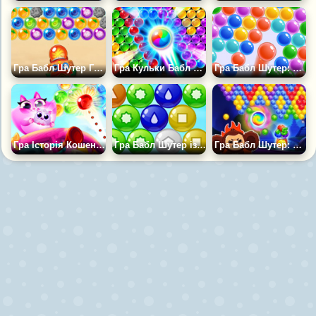
Гра Бабл Шутер Гаваї
Гра Кульки Бабл Шутер
Гра Бабл Шутер: Ultimate
Гра Історія Кошенят: Кульки
Гра Бабл Шутер із фігурками
Гра Бабл Шутер: Веселі Апельсини