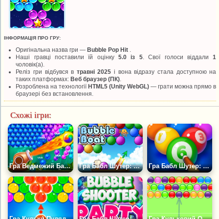
ІНФОРМАЦІЯ ПРО ГРУ:
Оригінальна назва гри —
Bubble Pop Hit
.
Наші гравці поставили їй оцінку
5.0 із 5
. Свої голоси віддали
1
чоловік(а).
Реліз гри відбувся в
травні 2025
і вона відразу стала доступною на
таких платформах:
Веб браузер (ПК)
.
Розроблена на технології
HTML5 (Unity WebGL)
— грати можна прямо в
браузері без встановлення.
Схожі ігри:
Гра Ведмежий Бабл Шутер
Гра Бабл Шутер: Човен
Гра Бабл Шутер: Більярдний Пул
Гра Кульки Пулялки
Гра Бабл Шутер: Вечірка
Гра Кульковий Обстріл