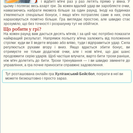
і відбиті м'ячі раз у раз летять прямо у вікна. У
цьому і полягає весь азарт гри. За кожен вдалий удар ви заробляєте очки,
намагаючись набрати якомога більше за один раунд. Іноді на будинках
з'являються спеціальні бонуси, і якщо м'яч потрапляє саме в них, очок
нараховується помітно більше. Гра виглядає простою, але швидко стає
зрозуміло, що без точності і розрахунку тут не обійтися.
Що робити у грі?
На кожен раунд вам дається десять м'ячів, і за цей час потрібно показати
найкращий результат. Напрямок польоту м'яча залежить від положення
стрілки: куди ви її ведете вправо або вліво, туди і відправиться удар. Сила
регулюється рухами вгору і вниз. Якщо вдається збити бонус, ви
отримуєте не тільки додаткові очки, але і нові м'ячі, що дає шанс
продовжити серію ударів. Щоб частіше влучати, варто бити трохи раніше,
ніж м'яч долетить до бити. Трохи тренування — і ви швидко звикнете до
управління, а гра почне приносити справжнє задоволення.
Тут розташована онлайн гра
Хуліганський Бейсбол
, пограти в неї ви
можете безкоштовно і просто зараз.