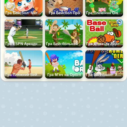
Гра Бейсбол: Матч Зірок
Гра Бейсбол Про
Гра Племінна Олімпіада 2
Гра ESPN Аркадний Бейсбол
Гра Бейсбольний Павіан
Гра Дінокіди Бейсбол
Гра Пляжний Бейсбол
Гра М'яч на Орбіті
Гра Багз Банні: Хоумран Змагання