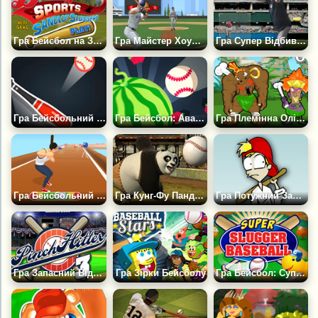
Гра Бейсбол на Задньому Дворі
Гра Майстер Хоумранів
Гра Супер Відбиваючий
Гра Бейсбольний Удар
Гра Бейсбол: Аварія
Гра Племінна Олімпіада
Гра Бейсбольний Бігун
Гра Кунг-Фу Панда: Бейсбол
Гра Потужний Замах
Гра Запасний Відбиваючий 3
Гра Зірки Бейсболу
Гра Бейсбол: Суперударник