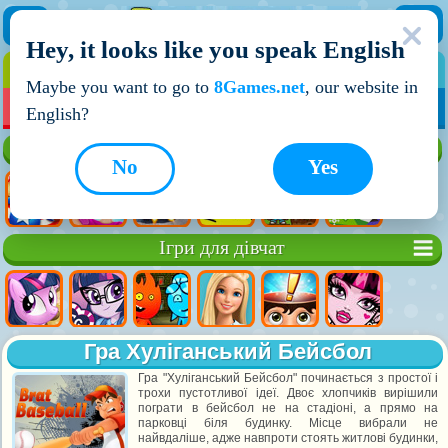
Hey, it looks like you speak English
ІГРИ
ІГРИ ДЛЯ ХЛОПЧИКІВ
Maybe you want to go to
8Games.net
, our website in
МОЇ ІГРИ
НОВІ ІГРИ
ІГРИ НА ДВОХ
English?
Кращі ігри
No
Yes
Ігри для дівчат
Гра Хуліганський Бейсбол
Гра "Хуліганський Бейсбол" починається з простої і
трохи пустотливої ідеї. Двоє хлопчиків вирішили
пограти в бейсбол не на стадіоні, а прямо на
парковці біля будинку. Місце вибрали не
найвдаліше, адже навпроти стоять житлові будинки,