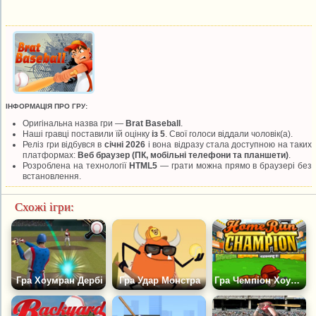
ІНФОРМАЦІЯ ПРО ГРУ:
Оригінальна назва гри —
Brat Baseball
.
Наші гравці поставили їй оцінку
із 5
. Свої голоси віддали
чоловік(а).
Реліз гри відбувся в
січні 2026
і вона відразу стала доступною на таких
платформах:
Веб браузер (ПК, мобільні телефони та планшети)
.
Розроблена на технології
HTML5
— грати можна прямо в браузері без
встановлення.
Схожі ігри:
Гра Хоумран Дербі
Гра Удар Монстра
Гра Чемпіон Хоумранів