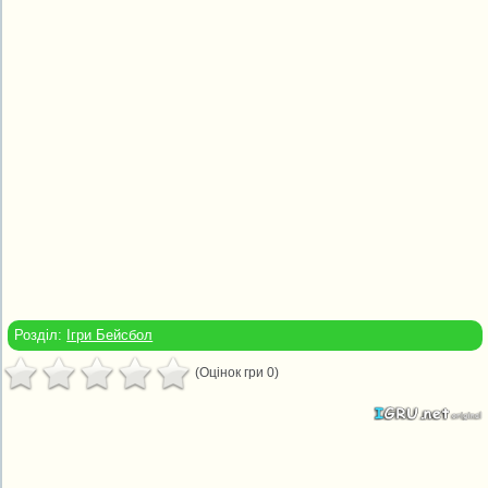
Розділ:
Ігри Бейсбол
(Оцінок гри 0)