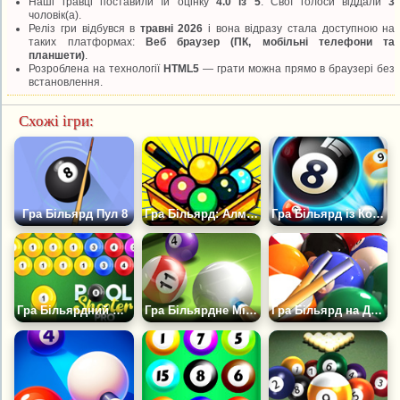
Наші гравці поставили їй оцінку
4.0 із 5
. Свої голоси віддали
3
чоловік(а).
Реліз гри відбувся в
травні 2026
і вона відразу стала доступною на
таких платформах:
Веб браузер (ПК, мобільні телефони та
планшети)
.
Розроблена на технології
HTML5
— грати можна прямо в браузері без
встановлення.
Схожі ігри:
Гра Більярд Пул 8
Гра Більярд: Алмазний Челлендж
Гра Більярд із Комп'ютером
Гра Більярдний Шутер PRO
Гра Більярдне Місто
Гра Більярд на Двох