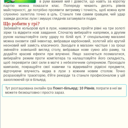
в руки важкий кий і довести, що навіть за коротку
партію можна показати клас. Попереду чекають десять рівнів
майстерності, де потрібно проявити витримку і точність, щоб кожна куля
слухняно залетіла точно в ціль. Станьте тим самим гравцем, чий удар
завжди досягає лузи і змушує глядачів затамувати подих.
Що робити у грі?
Забивайте кольорові кулі в лузи, намагаючись пройти рівні на три золоті
зірки та відкрити нові завдання. Спочатку вибирайте напрямок, а другим
рухом налаштовуйте силу удару по білій кулі. У спеціальному магазині
можна оновити свій інвентар, вибравши карбоновий, золотий або крутий
неоновий кий замість класичного. Заходьте в магазин частіше і за гроші
змінюйте зовнішній вигляд столу, вибравши нове сукно або рамку, та
додайте красиві ефекти при влученні. Якщо захочеться позмагатися,
вибирайте режим проти комп'ютера та налаштовуйте його складність,
щоб перевірити свої сили в матчі з небезпечним суперником. Проходьте
кампанію, покращуйте свої навички та відкривайте рідкісні предмети,
відточуючи влучність кидка в лузи з кожним новим столом. Точно
розраховуйте траєкторію, б'йте рекорди та станьте професіоналом у цій
захоплюючій грі в більярд.
Тут розташована онлайн гра
Покет-більярд: 10 Рівнів
, пограти в неї ви
можете безкоштовно і просто зараз.