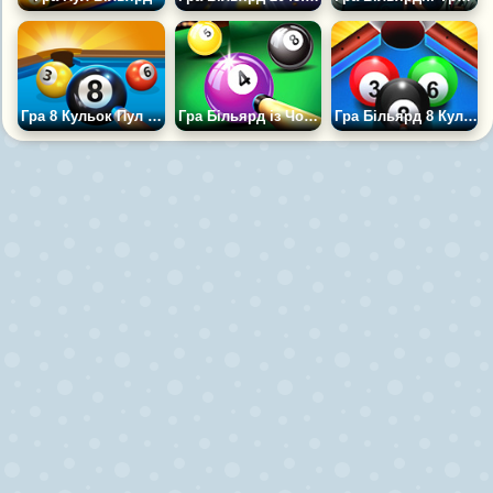
Гра 8 Кульок Пул Розблокування
Гра Більярд із Чорною Дірою
Гра Більярд 8 Куль з друзями