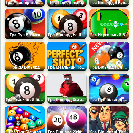
Гра Майстер Більярду
Гра Попс Більярд
Гра Більярд 9 Кульок
Гра Пул Вісімка
Гра Більярд На Швидкість
Гра Нереальний Більярд
Гра 3D Більярд
Гра Ідеальний Постріл
Гра Більярд Пул Манія
Гра Класичний Більярд
Гра Більярд без заморочок
Гра Пул Більярд 8 Кульок
Гра Пул Більярд
Гра Більярд 2048: Кольорові Кулі
Гра Більярдні Трюки Мафії