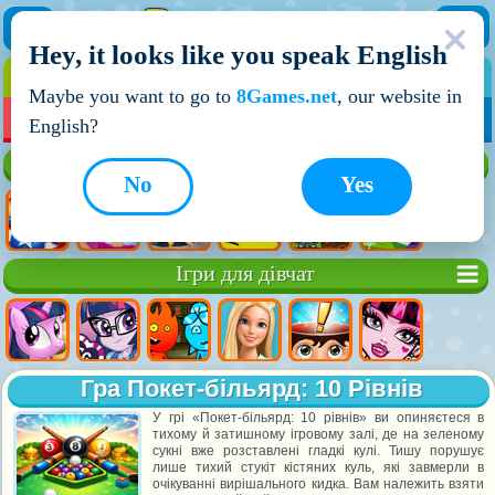
Hey, it looks like you speak English
ІГРИ
ІГРИ ДЛЯ ХЛОПЧИКІВ
Maybe you want to go to
8Games.net
, our website in
МОЇ ІГРИ
НОВІ ІГРИ
ІГРИ НА ДВОХ
English?
Кращі ігри
No
Yes
Ігри для дівчат
Гра Покет-більярд: 10 Рівнів
У грі «Покет-більярд: 10 рівнів» ви опиняєтеся в
тихому й затишному ігровому залі, де на зеленому
сукні вже розставлені гладкі кулі. Тишу порушує
лише тихий стукіт кістяних куль, які завмерли в
очікуванні вирішального кидка. Вам належить взяти